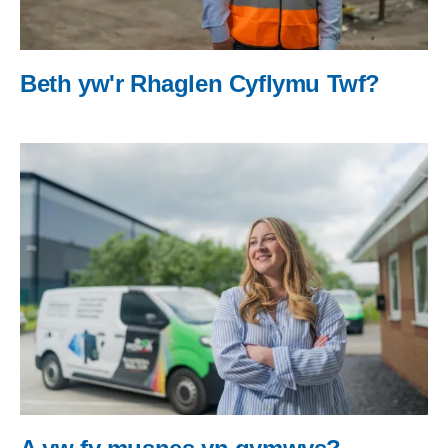
Beth yw'r Rhaglen Cyflymu Twf?