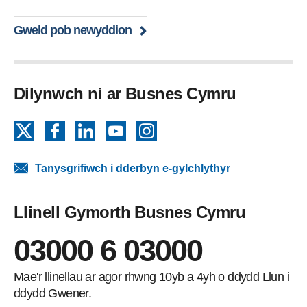
Gweld pob newyddion
Dilynwch ni ar Busnes Cymru
X
Facebook
LinkedIn
YouTube
Instagram
Tanysgrifiwch i dderbyn e-gylchlythyr
Llinell Gymorth Busnes Cymru
03000 6 03000
Mae'r llinellau ar agor rhwng 10yb a 4yh o ddydd Llun i
ddydd Gwener.