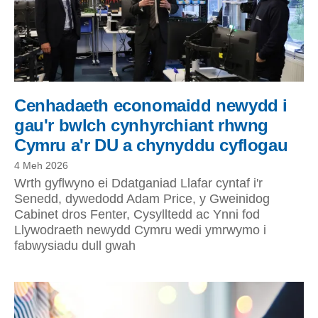
Cenhadaeth economaidd newydd i
gau'r bwlch cynhyrchiant rhwng
Cymru a'r DU a chynyddu cyflogau
4 Meh 2026
Wrth gyflwyno ei Ddatganiad Llafar cyntaf i'r
Senedd, dywedodd Adam Price, y Gweinidog
Cabinet dros Fenter, Cysylltedd ac Ynni fod
Llywodraeth newydd Cymru wedi ymrwymo i
fabwysiadu dull gwah