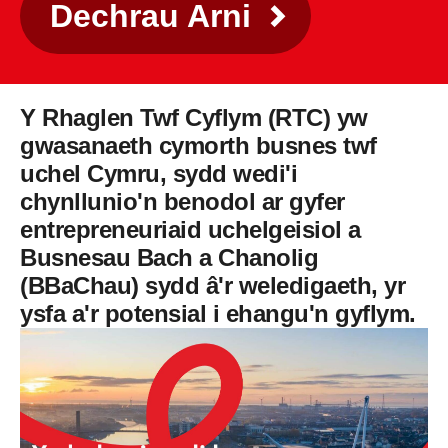
Dechrau Arni
Y Rhaglen Twf Cyflym (RTC) yw
gwasanaeth cymorth busnes twf
uchel Cymru, sydd wedi'i
chynllunio'n benodol ar gyfer
entrepreneuriaid uchelgeisiol a
Busnesau Bach a Chanolig
(BBaChau) sydd â'r weledigaeth, yr
ysfa a'r potensial i ehangu'n gyflym.