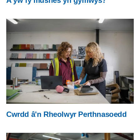
A yw fy musnes yn gymwys?
Cwrdd â'n Rheolwyr Perthnasoedd