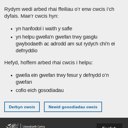
Skip to main content
Rydym wedi arbed rhai ffeiliau o’r enw cwcis i’ch
dyfais. Mae’r cwcis hyn:
yn hanfodol i waith y safle
yn helpu gwella’n gwefan trwy gasglu
gwybodaeth ac adrodd am sut rydych chi’n ei
defnyddio
Hefyd, hoffem arbed rhai cwcis i helpu:
gwella ein gwefan trwy fesur y defnydd o’n
gwefan
cofio eich gosodiadau
Derbyn cwcis
Newid gosodiadau cwcis