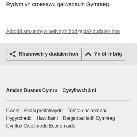
Rydym yn croesawu galwadau'n Gymraeg.
Adrodd am unrhyw beth sy'n bod gyda'r dudalen hon
Rhannwch y dudalen hon
Yn ôl i'r brig
Amdan Busnes Cymru
Cysylltwch â ni
Cwcis
Polisi preifatrwydd
Telerau ac amodau
Hygyrchedd
Hawlfraint
Datganiad Iaith Gymraeg
Cynllun Gweithredu Economaidd