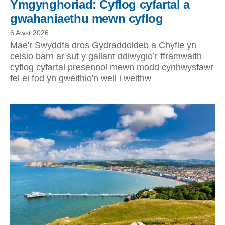
Ymgynghoriad: Cyflog cyfartal a
gwahaniaethu mewn cyflog
6 Awst 2026
Mae'r Swyddfa dros Gydraddoldeb a Chyfle yn
ceisio barn ar sut y gallant ddiwygio’r fframwaith
cyflog cyfartal presennol mewn modd cynhwysfawr
fel ei fod yn gweithio'n well i weithw