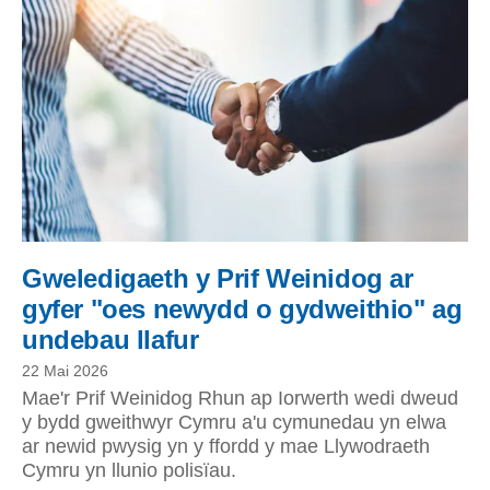
Gweledigaeth y Prif Weinidog ar
gyfer "oes newydd o gydweithio" ag
undebau llafur
22 Mai 2026
Mae'r Prif Weinidog Rhun ap Iorwerth wedi dweud
y bydd gweithwyr Cymru a'u cymunedau yn elwa
ar newid pwysig yn y ffordd y mae Llywodraeth
Cymru yn llunio polisïau.