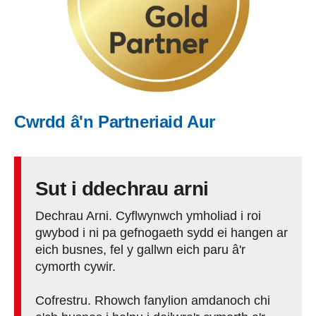
Cwrdd â'n Partneriaid Aur
Sut i ddechrau arni
Dechrau Arni. Cyflwynwch ymholiad i roi
gwybod i ni pa gefnogaeth sydd ei hangen ar
eich busnes, fel y gallwn eich paru â'r
cymorth cywir.
Cofrestru. Rhowch fanylion amdanoch chi