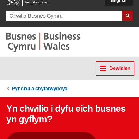
English
Search term
Dewislen
Pynciau a chyfarwyddyd
Yn chwilio i dyfu eich busnes
yn gyflym?