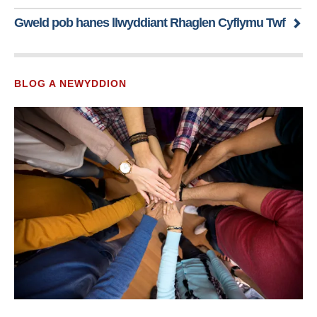
Gweld pob hanes llwyddiant Rhaglen Cyflymu Twf
BLOG A NEWYDDION