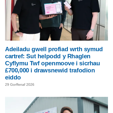
Adeiladu gwell profiad wrth symud
cartref: Sut helpodd y Rhaglen
Cyflymu Twf openmoove i sicrhau
£700,000 i drawsnewid trafodion
eiddo
29 Gorffenaf 2026