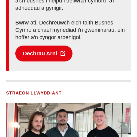
a'ch busnes i helpu i deilwra'r cymorth a'r
adnoddau a gynigir.
Bwrw ati. Dechreuwch eich taith Busnes
Cymru a chael mynediad i'n gweminarau, ein
hoffer a'n cyngor arbenigol.
Dechrau Arni
STRAEON LLWYDDIANT