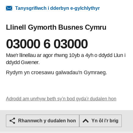
Tanysgrifiwch i dderbyn e-gylchlythyr
Llinell Gymorth Busnes Cymru
03000 6 03000
Mae'r llinellau ar agor rhwng 10yb a 4yh o ddydd Llun i
ddydd Gwener.
Rydym yn croesawu galwadau'n Gymraeg.
Adrodd am unrhyw beth sy'n bod gyda'r dudalen hon
Rhannwch y dudalen hon
Yn ôl i'r brig