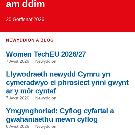
am ddim
20 Gorffenaf 2026
NEWYDDION A BLOG
Women TechEU 2026/27
7 Awst 2026
Newyddion
Llywodraeth newydd Cymru yn
cymeradwyo ei phrosiect ynni gwynt
ar y môr cyntaf
7 Awst 2026
Newyddion
Ymgynghoriad: Cyflog cyfartal a
gwahaniaethu mewn cyflog
6 Awst 2026
Newyddion