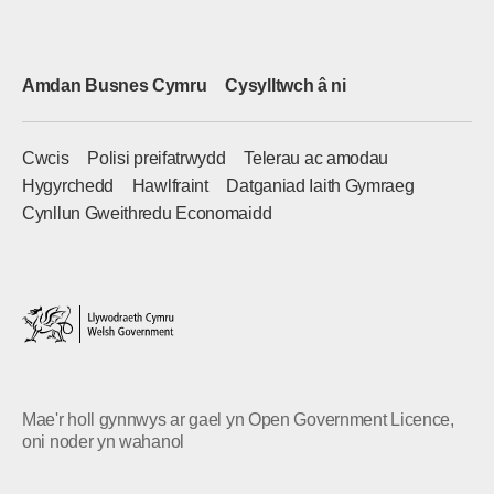
Amdan Busnes Cymru
Cysylltwch â ni
Cwcis
Polisi preifatrwydd
Telerau ac amodau
Hygyrchedd
Hawlfraint
Datganiad Iaith Gymraeg
Cynllun Gweithredu Economaidd
Mae'r holl gynnwys ar gael yn Open Government Licence,
oni noder yn wahanol