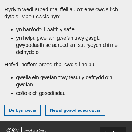
Skip to main content
Rydym wedi arbed rhai ffeiliau o’r enw cwcis i’ch
dyfais. Mae’r cwcis hyn:
yn hanfodol i waith y safle
yn helpu gwella’n gwefan trwy gasglu
gwybodaeth ac adrodd am sut rydych chi’n ei
defnyddio
Hefyd, hoffem arbed rhai cwcis i helpu:
gwella ein gwefan trwy fesur y defnydd o’n
gwefan
cofio eich gosodiadau
Derbyn cwcis
Newid gosodiadau cwcis