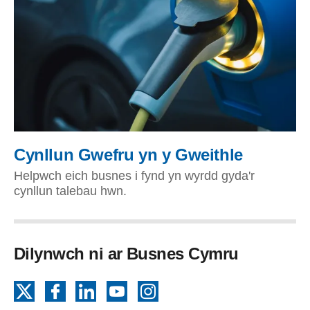
Cynllun Gwefru yn y Gweithle
Helpwch eich busnes i fynd yn wyrdd gyda'r
cynllun talebau hwn.
Dilynwch ni ar Busnes Cymru
X
Facebook
LinkedIn
YouTube
Instagram