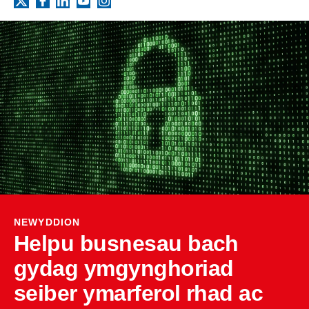
Facebook
LinkedIn
YouTube
Instagram
X
NEWYDDION
Helpu busnesau bach
gydag ymgynghoriad
seiber ymarferol rhad ac