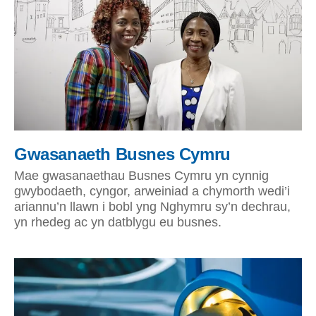
Gwasanaeth Busnes Cymru
Mae gwasanaethau Busnes Cymru yn cynnig
gwybodaeth, cyngor, arweiniad a chymorth wedi’i
ariannu’n llawn i bobl yng Nghymru sy’n dechrau,
yn rhedeg ac yn datblygu eu busnes.