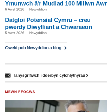
Ymunwch â'r Mudiad 100 Miliwn Awr
6 Awst 2026
Newyddion
Datgloi Potensial Cymru – creu
pwerdy Diwylliant a Chwaraeon
5 Awst 2026
Newyddion
Gweld pob Newyddion a blog
Tanysgrifiwch i dderbyn cylchlythyrau
MEWN FFOCWS