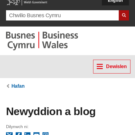
English
Search term
Dewislen
Hafan
Newyddion a blog
Dilynwch ni: