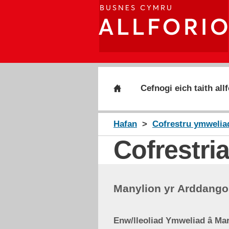
Cefnogi eich taith allf
Hafan
Cofrestru ymweliad
Cofrestri
Manylion yr Arddangos
Enw/lleoliad Ymweliad â Ma