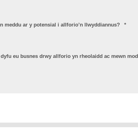
u'n meddu ar y potensial i allforio’n llwyddiannus?
i dyfu eu busnes drwy allforio yn rheolaidd ac mewn m