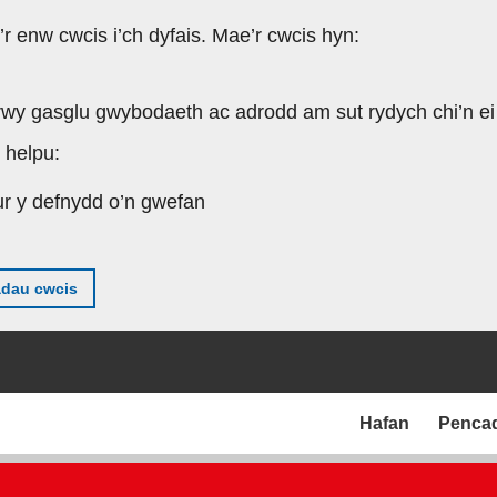
’r enw cwcis i’ch dyfais. Mae’r cwcis hyn:
rwy gasglu gwybodaeth ac adrodd am sut rydych chi’n ei
 helpu:
ur y defnydd o’n gwefan
adau cwcis
Hafan
Penca