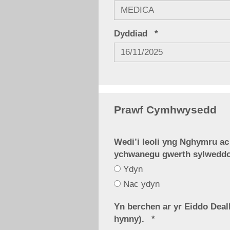
Dyddiad
Prawf Cymhwysedd
Wedi’i leoli yng Nghymru a
ychwanegu gwerth sylweddol
Ydyn
Wedi’i
Nac ydyn
leoli
yng
Yn berchen ar yr Eiddo Deal
hynny).
Nghymru