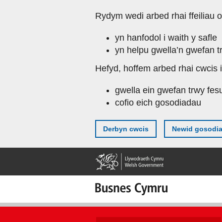
Skip
Rydym wedi arbed rhai ffeiliau o
to
main
yn hanfodol i waith y safle
content
yn helpu gwella’n gwefan t
Hefyd, hoffem arbed rhai cwcis i
gwella ein gwefan trwy fes
cofio eich gosodiadau
Derbyn cwcis
Newid gosodi