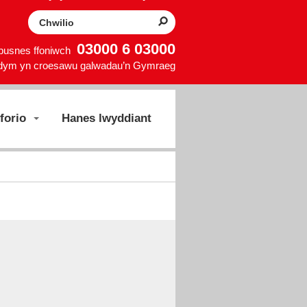
Search the website
03000 6 03000
 busnes ffoniwch
dym yn croesawu galwadau’n Gymraeg
forio
Hanes lwyddiant