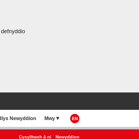
 defnyddio
dlys Newyddion
Mwy
EN
Cysylltwch â ni
Newyddion