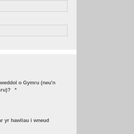
lweddol o Gymru (neu'n
mru)?
ar yr hawliau i wneud