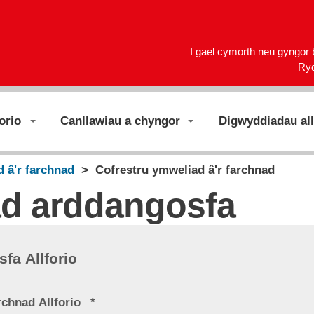
I gael cymorth neu gyngor
Ry
orio
Canllawiau a chyngor
Digwyddiadau all
 â'r farchnad
Cofrestru ymweliad â'r farchnad
ad arddangosfa
fa Allforio
rchnad Allforio