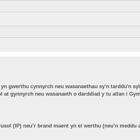
c yn gwerthu cynnyrch neu wasanaethau sy'n tarddu'n sy
 at gynnyrch neu wasanaeth o darddiad y tu allan i Gy
lusol (IP) neu’r brand maent yn ei werthu (neu’n meddu 