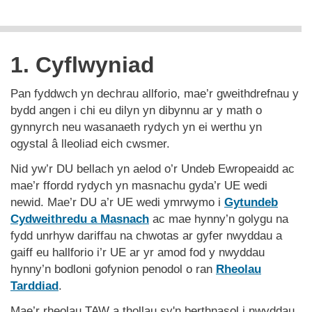
1. Cyflwyniad
Pan fyddwch yn dechrau allforio, mae’r gweithdrefnau y
bydd angen i chi eu dilyn yn dibynnu ar y math o
gynnyrch neu wasanaeth rydych yn ei werthu yn
ogystal â lleoliad eich cwsmer.
Nid yw’r DU bellach yn aelod o’r Undeb Ewropeaidd ac
mae’r ffordd rydych yn masnachu gyda’r UE wedi
newid. Mae’r DU a’r UE wedi ymrwymo i
Gytundeb
Cydweithredu a Masnach
ac mae hynny’n golygu na
fydd unrhyw dariffau na chwotas ar gyfer nwyddau a
gaiff eu hallforio i’r UE ar yr amod fod y nwyddau
hynny’n bodloni gofynion penodol o ran
Rheolau
Tarddiad
.
Mae’r rheolau TAW a thollau sy'n berthnasol i nwyddau