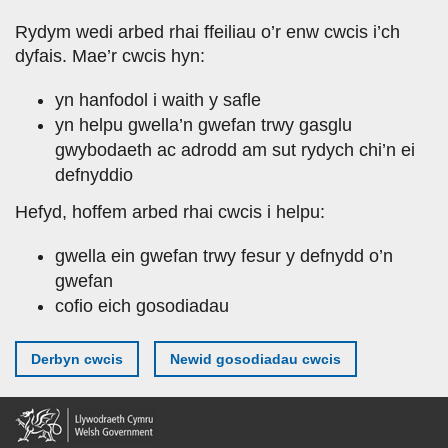
Skip
Rydym wedi arbed rhai ffeiliau o’r enw cwcis i’ch
to
dyfais. Mae’r cwcis hyn:
main
content
yn hanfodol i waith y safle
yn helpu gwella’n gwefan trwy gasglu
gwybodaeth ac adrodd am sut rydych chi’n ei
defnyddio
Hefyd, hoffem arbed rhai cwcis i helpu:
gwella ein gwefan trwy fesur y defnydd o’n
gwefan
cofio eich gosodiadau
Derbyn cwcis
Newid gosodiadau cwcis