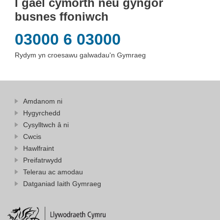
I gael cymorth neu gyngor
busnes ffoniwch
03000 6 03000
Rydym yn croesawu galwadau'n Gymraeg
Amdanom ni
Hygyrchedd
Cysylltwch â ni
Cwcis
Hawlfraint
Preifatrwydd
Telerau ac amodau
Datganiad Iaith Gymraeg