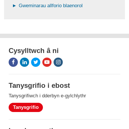
Gweminarau allforio blaenorol
Cysylltwch â ni
Facebook
LinkedIn
Twitter
Youtube
Instagram
Icon
Icon
Icon
Icon
Icon
Tanysgrifio i ebost
Tanysgrifiwch i dderbyn e-gylchlythr
Tanysgrifio