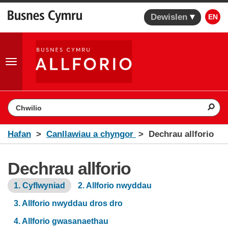
Dewislen
EN
Toggle
navigation
Search the website
Hafan
Canllawiau a chyngor
Dechrau allforio
Dechrau allforio
1. Cyflwyniad
2. Allforio nwyddau
3. Allforio nwyddau dros dro
4. Allforio gwasanaethau