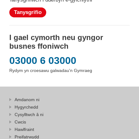
Tanysgrifio
I gael cymorth neu gyngor
busnes ffoniwch
03000 6 03000
Rydym yn croesawu galwadau'n Gymraeg
Amdanom ni
Hygyrchedd
Cysylltwch â ni
Cwcis
Hawlfraint
Preifatrwydd