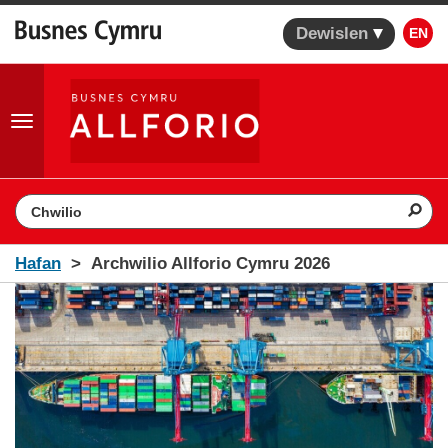
Dewislen
EN
Toggle
navigation
Search the website
Hafan
Archwilio Allforio Cymru 2026