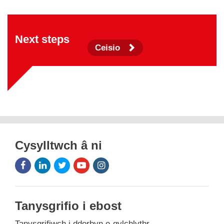
Next steps
Ceisio
Cysylltwch â ni
Facebook
LinkedIn
Twitter
Youtube
Instagram
Icon
Icon
Icon
Icon
Icon
Tanysgrifio i ebost
Tanysgrifiwch i dderbyn e-gylchlythr