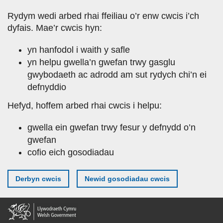
Skip
Rydym wedi arbed rhai ffeiliau o’r enw cwcis i’ch
to
dyfais. Mae’r cwcis hyn:
main
content
yn hanfodol i waith y safle
yn helpu gwella’n gwefan trwy gasglu
gwybodaeth ac adrodd am sut rydych chi’n ei
defnyddio
Hefyd, hoffem arbed rhai cwcis i helpu:
gwella ein gwefan trwy fesur y defnydd o’n
gwefan
cofio eich gosodiadau
Derbyn cwcis
Newid gosodiadau cwcis