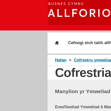
Cefnogi eich taith allf
Hafan
Cofrestru ymweliad
Cofrestri
Manylion yr Ymweliad 
Enw/lleoliad Ymweliad â Ma