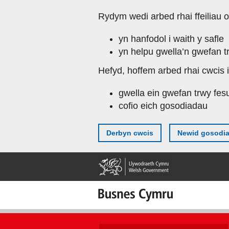
Skip
Rydym wedi arbed rhai ffeiliau o
to
main
yn hanfodol i waith y safle
content
yn helpu gwella’n gwefan t
Hefyd, hoffem arbed rhai cwcis i
gwella ein gwefan trwy fes
cofio eich gosodiadau
Derbyn cwcis
Newid gosodi