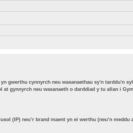
c yn gwerthu cynnyrch neu wasanaethau sy'n tarddu'n sy
 at gynnyrch neu wasanaeth o darddiad y tu allan i Gy
lusol (IP) neu’r brand maent yn ei werthu (neu’n meddu 