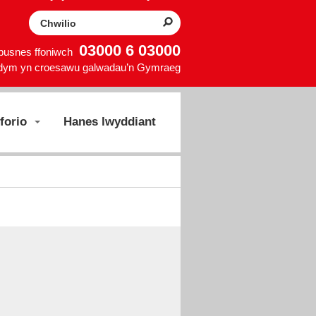
Search the website
03000 6 03000
 busnes ffoniwch
dym yn croesawu galwadau’n Gymraeg
forio
Hanes lwyddiant