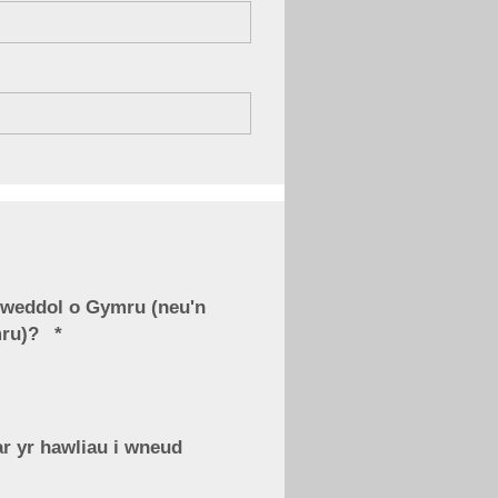
lweddol o Gymru (neu'n
mru)?
ar yr hawliau i wneud