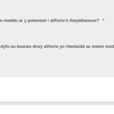
u'n meddu ar y potensial i allforio’n llwyddiannus?
i dyfu eu busnes drwy allforio yn rheolaidd ac mewn m