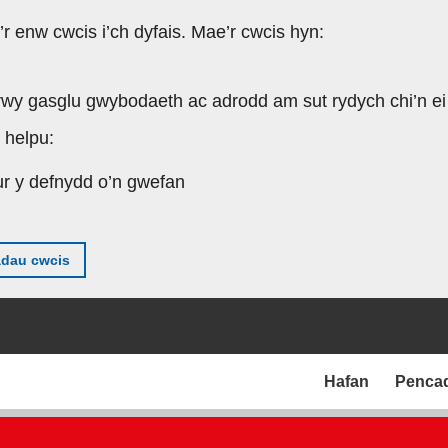
’r enw cwcis i’ch dyfais. Mae’r cwcis hyn:
rwy gasglu gwybodaeth ac adrodd am sut rydych chi’n ei
 helpu:
ur y defnydd o’n gwefan
adau cwcis
Hafan
Penca