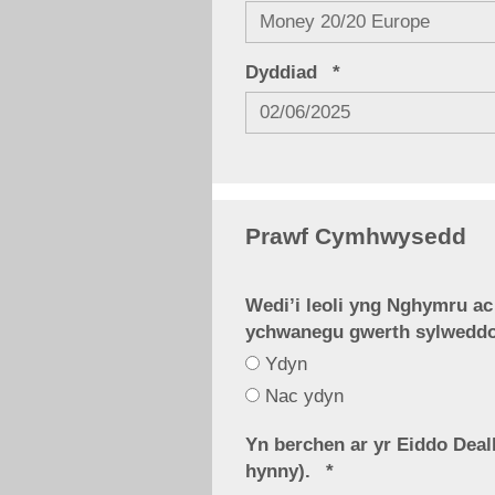
Dyddiad
Prawf Cymhwysedd
Wedi’i leoli yng Nghymru a
ychwanegu gwerth sylweddol
Ydyn
Wedi’i
Nac ydyn
leoli
yng
Yn berchen ar yr Eiddo Deal
hynny).
Nghymru