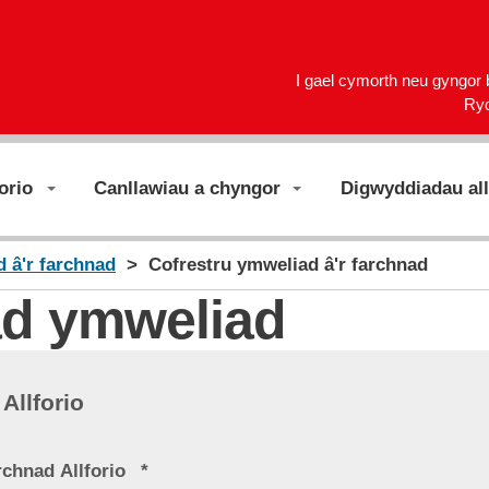
I gael cymorth neu gyngor
Ry
orio
Canllawiau a chyngor
Digwyddiadau all
 â'r farchnad
Cofrestru ymweliad â'r farchnad
ad ymweliad
Allforio
rchnad Allforio