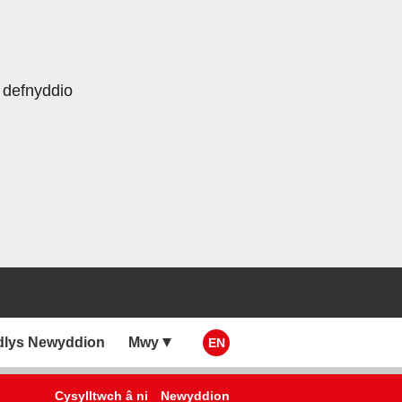
 defnyddio
dlys Newyddion
Mwy
EN
Cysylltwch â ni
Newyddion