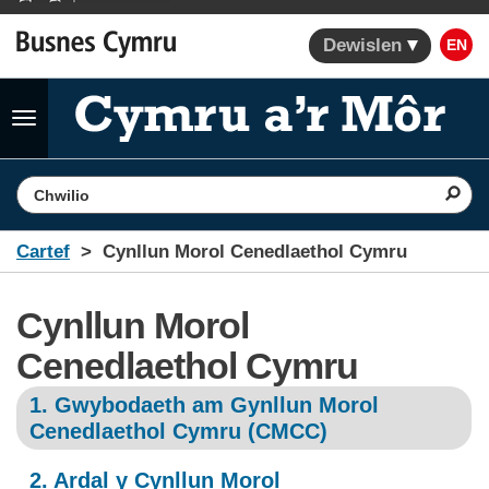
Dewislen
EN
Toggle
navigation
Search the website
Cartef
Cynllun Morol Cenedlaethol Cymru
Cynllun Morol
Cenedlaethol Cymru
1. Gwybodaeth am Gynllun Morol
Cenedlaethol Cymru (CMCC)
2. Ardal y Cynllun Morol