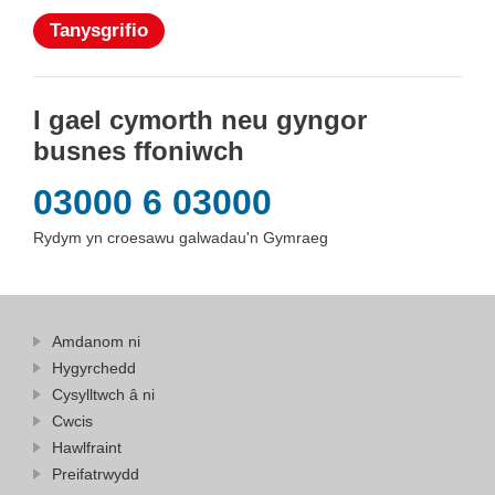
Tanysgrifio
I gael cymorth neu gyngor
busnes ffoniwch
03000 6 03000
Rydym yn croesawu galwadau'n Gymraeg
Amdanom ni
Hygyrchedd
Cysylltwch â ni
Cwcis
Hawlfraint
Preifatrwydd