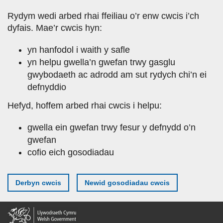
Skip
Rydym wedi arbed rhai ffeiliau o’r enw cwcis i’ch
to
dyfais. Mae’r cwcis hyn:
main
content
yn hanfodol i waith y safle
yn helpu gwella’n gwefan trwy gasglu
gwybodaeth ac adrodd am sut rydych chi’n ei
defnyddio
Hefyd, hoffem arbed rhai cwcis i helpu:
gwella ein gwefan trwy fesur y defnydd o’n
gwefan
cofio eich gosodiadau
Derbyn cwcis
Newid gosodiadau cwcis