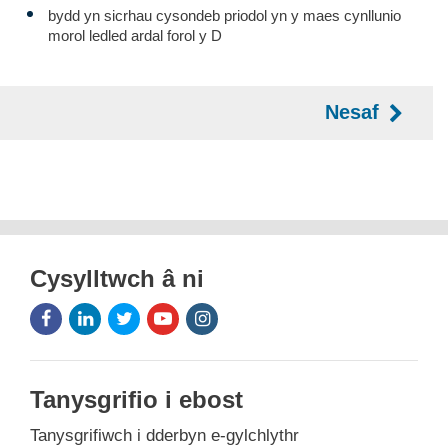
bydd yn sicrhau cysondeb priodol yn y maes cynllunio
morol ledled ardal forol y D
Nesaf
Cysylltwch â ni
Facebook
LinkedIn
Twitter
Youtube
Instagram
Icon
Icon
Icon
Icon
Icon
Tanysgrifio i ebost
Tanysgrifiwch i dderbyn e-gylchlythr