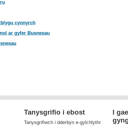
ru
tblygu cynnyrch
nol ar gyfer Busnesau
usnesau
Tanysgrifio i ebost
I ga
gyng
Tanysgrifiwch i dderbyn e-gylchlythr
gram