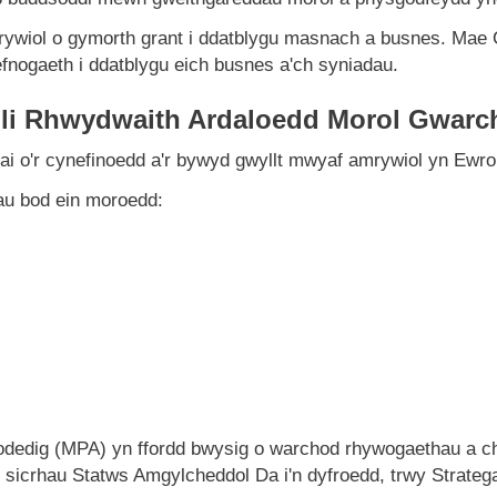
wiol o gymorth grant i ddatblygu masnach a busnes. Mae C
efnogaeth i ddatblygu eich busnes a'ch syniadau.
oli Rhwydwaith Ardaloedd Morol Gwarc
rai o'r cynefinoedd a'r bywyd gwyllt mwyaf amrywiol yn Ewro
u bod ein moroedd:
dedig (MPA) yn ffordd bwysig o warchod rhywogaethau a c
 sicrhau Statws Amgylcheddol Da i'n dyfroedd, trwy Strateg