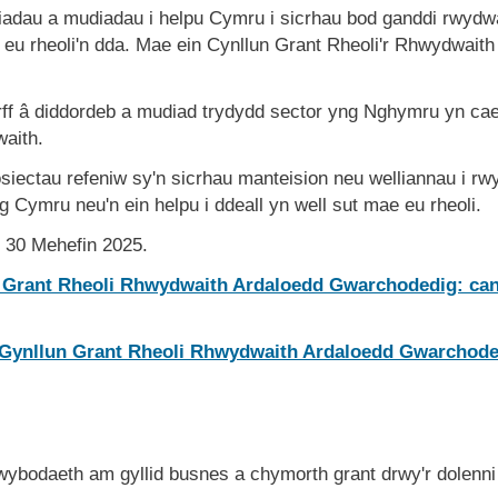
iadau a mudiadau i helpu Cymru i sicrhau bod ganddi rwydw
eu rheoli'n dda. Mae ein Cynllun Grant Rheoli'r Rhwydwaith
ff â diddordeb a mudiad trydydd sector yng Nghymru yn cae
waith.
iectau refeniw sy'n sicrhau manteision neu welliannau i rw
Cymru neu'n ein helpu i ddeall yn well sut mae eu rheoli.
i 30 Mehefin 2025.
 Grant Rheoli Rhwydwaith Ardaloedd Gwarchodedig: canl
 i Gynllun Grant Rheoli Rhwydwaith Ardaloedd Gwarchoded
wybodaeth am gyllid busnes a chymorth grant drwy'r dolenni