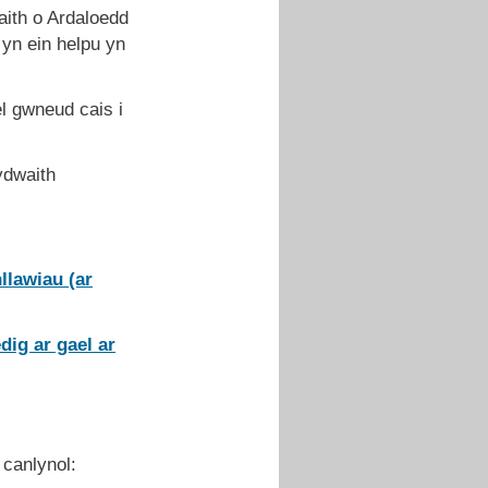
aith o Ardaloedd
 yn ein helpu yn
l gwneud cais i
ydwaith
lawiau (ar
ig ar gael ar
 canlynol: