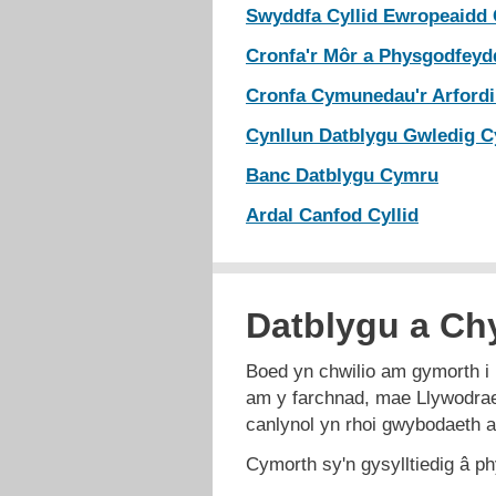
Swyddfa Cyllid Ewropeaidd
Cronfa'r Môr a Physgodfey
Cronfa Cymunedau'r Arfordi
Cynllun Datblygu Gwledig 
Banc Datblygu Cymru
Ardal Canfod Cyllid
Datblygu a Ch
Boed yn chwilio am gymorth i
am y farchnad, mae Llywodrae
canlynol yn rhoi gwybodaeth am
Cymorth sy'n gysylltiedig â p