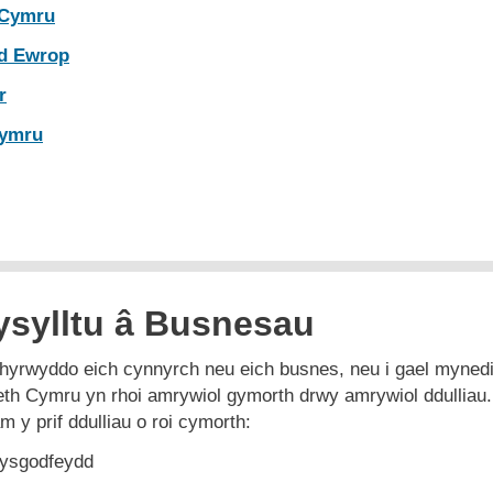
 Cymru
dd Ewrop
r
Cymru
ysylltu â Busnesau
 hyrwyddo eich cynnyrch neu eich busnes, neu i gael myned
th Cymru yn rhoi amrywiol gymorth drwy amrywiol ddulliau.
 y prif ddulliau o roi cymorth:
hysgodfeydd