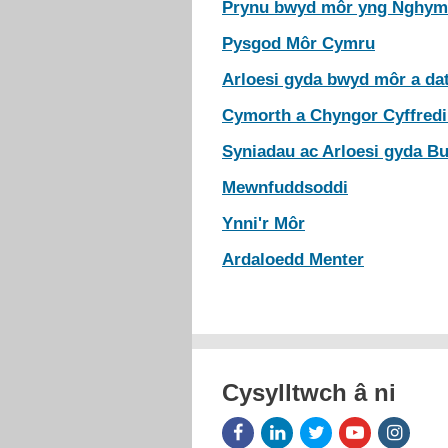
Prynu bwyd môr yng Nghym
Pysgod
Môr Cymru
Arloesi gyda bwyd môr a da
Cymorth a Chyngor Cyffredi
Syniadau ac Arloesi gyda B
Mewnfuddsoddi
Ynni'r Môr
Ardaloedd Menter
Cysylltwch â ni
Facebook
LinkedIn
Twitter
Youtube
Insta