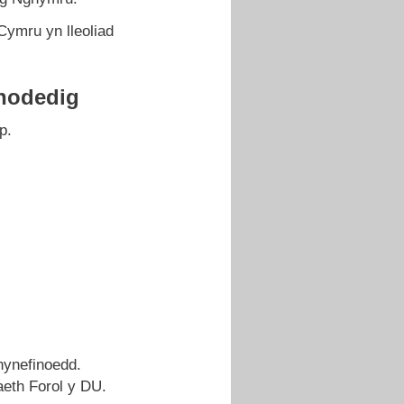
ymru yn lleoliad
hodedig
p.
hynefinoedd.
aeth Forol y DU.