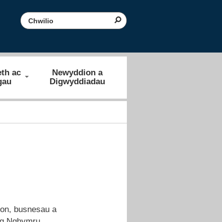
Search the website
th ac
Newyddion a
gau
Digwyddiadau
ion, busnesau a
ng Nghymru.