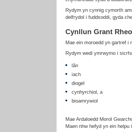
Rydym yn cynnig cymorth amry
delfrydol i fuddsoddi, gyda ch
Cynllun Grant Rhe
Mae ein moroedd yn gartref i 
Rydym wedi ymrwymo i sicrha
lân
iach
diogel
cynhyrchiol, a
bioamrywiol
Mae Ardaloedd Morol Gwarcho
Maen nhw hefyd yn ein helpu i