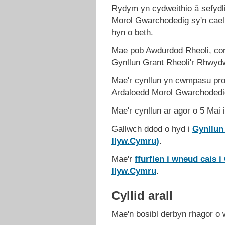
Rydym yn cydweithio â sefydl
Morol Gwarchodedig sy'n cael 
hyn o beth.
Mae pob Awdurdod Rheoli, cor
Gynllun Grant Rheoli'r Rhwyd
Mae'r cynllun yn cwmpasu pros
Ardaloedd Morol Gwarchodedig 
Mae'r cynllun ar agor o 5 Mai 
Gallwch ddod o hyd i
Gynllun
llyw.Cymru)
.
Mae'r
ffurflen i wneud cais
llyw.Cymru
.
Cyllid arall
Mae'n bosibl derbyn rhagor o 