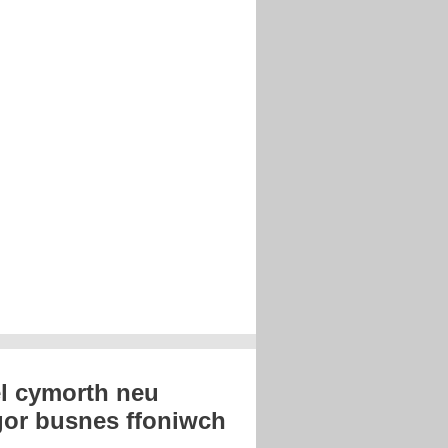
el cymorth neu
or busnes ffoniwch