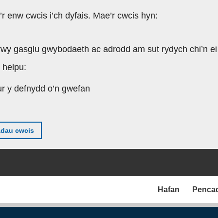
’r enw cwcis i’ch dyfais. Mae’r cwcis hyn:
rwy gasglu gwybodaeth ac adrodd am sut rydych chi’n ei
 helpu:
ur y defnydd o’n gwefan
adau cwcis
Hafan
Penca