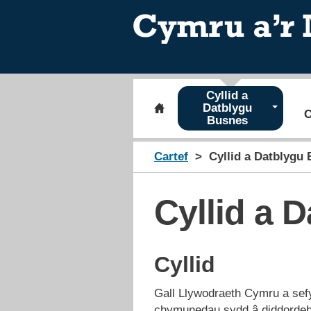
Cyllid a
Datblygu
C
Busnes
Cartef
Cyllid a Datblygu
Cyllid a 
Cyllid
Gall Llywodraeth Cymru a sefy
chymunedau sydd â diddordeb