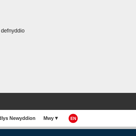
 defnyddio
dlys Newyddion
Mwy
EN