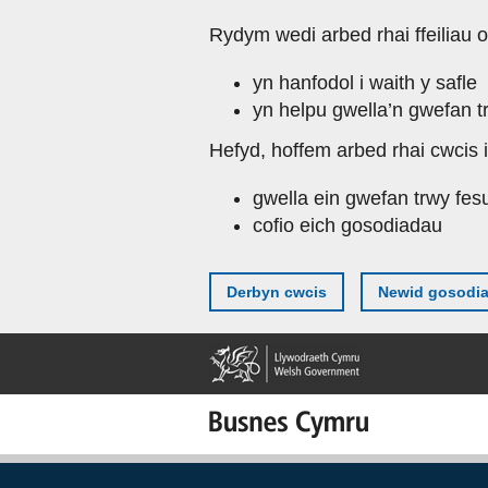
Skip
Rydym wedi arbed rhai ffeiliau o
to
main
yn hanfodol i waith y safle
content
yn helpu gwella’n gwefan t
Hefyd, hoffem arbed rhai cwcis i
gwella ein gwefan trwy fes
cofio eich gosodiadau
Derbyn cwcis
Newid gosodi