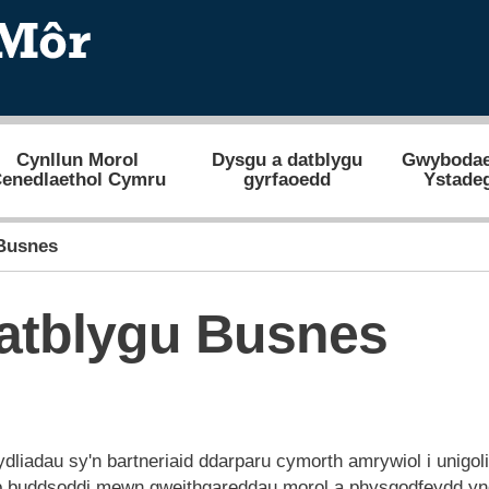
Cynllun Morol
Dysgu a datblygu
Gwybodae
enedlaethol Cymru
gyrfaoedd
Ystade
 Busnes
Datblygu Busnes
dliadau sy'n bartneriaid ddarparu cymorth amrywiol i unigol
 buddsoddi mewn gweithgareddau morol a physgodfeydd y