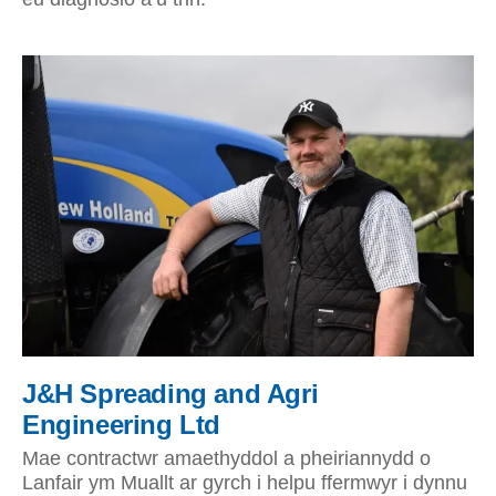
J&H Spreading and Agri
Engineering Ltd
Mae contractwr amaethyddol a pheiriannydd o
Lanfair ym Muallt ar gyrch i helpu ffermwyr i dynnu