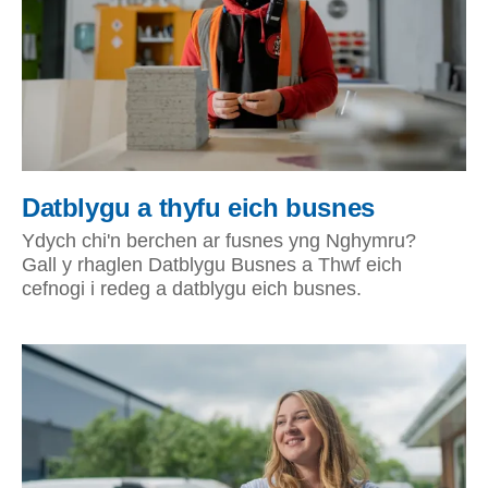
Datblygu a thyfu eich busnes
Ydych chi'n berchen ar fusnes yng Nghymru?
Gall y rhaglen Datblygu Busnes a Thwf eich
cefnogi i redeg a datblygu eich busnes.