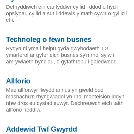
Defnyddiwch ein canfyddwr cyllid i ddod o hyd i
opsiynau cyllid a sut i ddewis y math cywir o gyllid i
chi.
Technoleg o fewn busnes
Rydyn ni yma i helpu gyda gwybodaeth TG
ymarferol ar gyfer eich busnes sy'n rhoi sylw i
amrywiaeth bynciau, o gyfathrebu i galedwedd.
Allforio
Mae allforwyr llwyddiannus yn gweld bod
masnachu'n rhyngwladol yn rhoi manteision iddyn
nhw dros eu cystadleuwyr. Dechreuwch eich taith
allforio heddiw.
Addewid Twf Gwyrdd