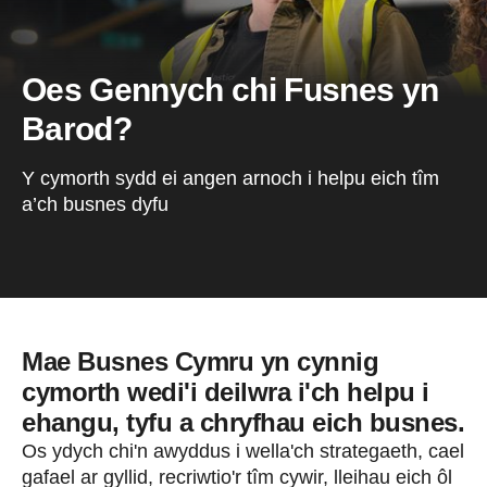
Oes Gennych chi Fusnes yn
Barod?
Y cymorth sydd ei angen arnoch i helpu eich tîm
a’ch busnes dyfu
Mae Busnes Cymru yn cynnig
cymorth wedi'i deilwra i'ch helpu i
ehangu, tyfu a chryfhau eich busnes.
Os ydych chi'n awyddus i wella'ch strategaeth, cael
gafael ar gyllid, recriwtio'r tîm cywir, lleihau eich ôl