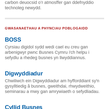
carbon deuocsid o’r atmosffer gan ddefnyddio
technoleg newydd.
GWASANAETHAU A PHYNCIAU POBLOGAIDD
BOSS
Cyrsiau digidol sydd wedi cael eu creu gan
arbenigwyr pwnc Busnes Cymru i'ch helpu i
sefydlu a rhedeg busnes yn llwyddiannus.
Digwyddiadur
Chwiliwch ein Digwyddiadur am hyfforddiant sy'n
gysylltiedig â busnes, gweithdai, rhwydweithio,
seminarau a mwy gan amrywiaeth o sefydliadau.
Cyllid Busnes