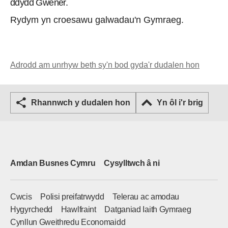
ddydd Gwener.
Rydym yn croesawu galwadau'n Gymraeg.
Adrodd am unrhyw beth sy'n bod gyda'r dudalen hon
Rhannwch y dudalen hon
Yn ôl i'r brig
Amdan Busnes Cymru
Cysylltwch â ni
Cwcis
Polisi preifatrwydd
Telerau ac amodau
Hygyrchedd
Hawlfraint
Datganiad Iaith Gymraeg
Cynllun Gweithredu Economaidd