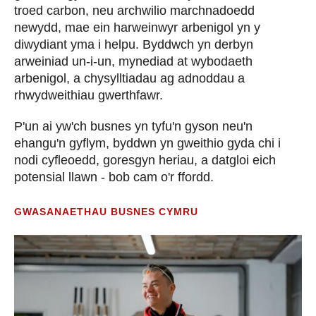
troed carbon, neu archwilio marchnadoedd
newydd, mae ein harweinwyr arbenigol yn y
diwydiant yma i helpu. Byddwch yn derbyn
arweiniad un-i-un, mynediad at wybodaeth
arbenigol, a chysylltiadau ag adnoddau a
rhwydweithiau gwerthfawr.
P'un ai yw'ch busnes yn tyfu'n gyson neu'n
ehangu'n gyflym, byddwn yn gweithio gyda chi i
nodi cyfleoedd, goresgyn heriau, a datgloi eich
potensial llawn - bob cam o'r ffordd.
GWASANAETHAU BUSNES CYMRU