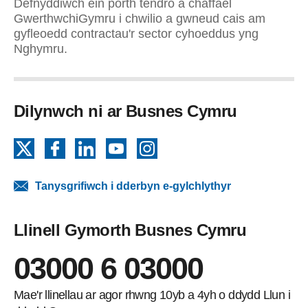
Defnyddiwch ein porth tendro a chaffael
GwerthwchiGymru i chwilio a gwneud cais am
gyfleoedd contractau'r sector cyhoeddus yng
Nghymru.
Dilynwch ni ar Busnes Cymru
X
Facebook
LinkedIn
YouTube
Instagram
Tanysgrifiwch i dderbyn e-gylchlythyr
Llinell Gymorth Busnes Cymru
03000 6 03000
Mae'r llinellau ar agor rhwng 10yb a 4yh o ddydd Llun i