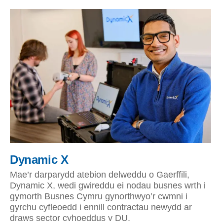
Dynamic X
Mae’r darparydd atebion delweddu o Gaerffili,
Dynamic X, wedi gwireddu ei nodau busnes wrth i
gymorth Busnes Cymru gynorthwyo’r cwmni i
gyrchu cyfleoedd i ennill contractau newydd ar
draws sector cyhoeddus y DU.