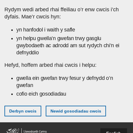
Skip to main content
Rydym wedi arbed rhai ffeiliau o’r enw cwcis i’ch
dyfais. Mae’r cwcis hyn:
yn hanfodol i waith y safle
yn helpu gwella’n gwefan trwy gasglu
gwybodaeth ac adrodd am sut rydych chi’n ei
defnyddio
Hefyd, hoffem arbed rhai cwcis i helpu:
gwella ein gwefan trwy fesur y defnydd o’n
gwefan
cofio eich gosodiadau
Derbyn cwcis
Newid gosodiadau cwcis