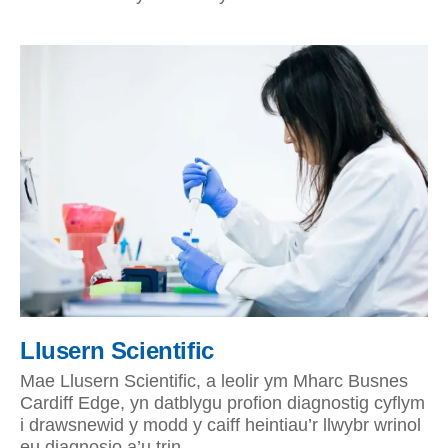
Llusern Scientific
Mae Llusern Scientific, a leolir ym Mharc Busnes
Cardiff Edge, yn datblygu profion diagnostig cyflym
i drawsnewid y modd y caiff heintiau’r llwybr wrinol
eu diagnosio a’u trin.