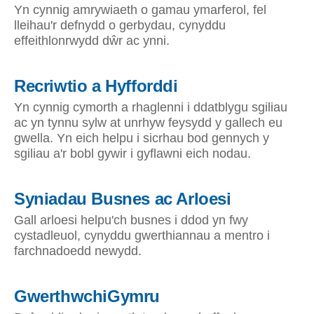
Yn cynnig amrywiaeth o gamau ymarferol, fel
lleihau'r defnydd o gerbydau, cynyddu
effeithlonrwydd dŵr ac ynni.
Recriwtio a Hyfforddi
Yn cynnig cymorth a rhaglenni i ddatblygu sgiliau
ac yn tynnu sylw at unrhyw feysydd y gallech eu
gwella. Yn eich helpu i sicrhau bod gennych y
sgiliau a'r bobl gywir i gyflawni eich nodau.
Syniadau Busnes ac Arloesi
Gall arloesi helpu'ch busnes i ddod yn fwy
cystadleuol, cynyddu gwerthiannau a mentro i
farchnadoedd newydd.
GwerthwchiGymru