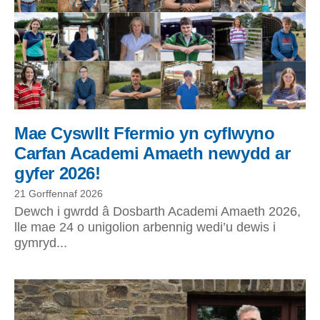
Mae Cyswllt Ffermio yn cyflwyno
Carfan Academi Amaeth newydd ar
gyfer 2026!
21 Gorffennaf 2026
Dewch i gwrdd â Dosbarth Academi Amaeth 2026,
lle mae 24 o unigolion arbennig wedi’u dewis i
gymryd...