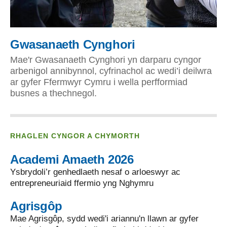
Gwasanaeth Cynghori
Mae'r Gwasanaeth Cynghori yn darparu cyngor
arbenigol annibynnol, cyfrinachol ac wedi’i deilwra
ar gyfer Ffermwyr Cymru i wella perfformiad
busnes a thechnegol.
RHAGLEN CYNGOR A CHYMORTH
Academi Amaeth 2026
Ysbrydoli’r genhedlaeth nesaf o arloeswyr ac
entrepreneuriaid ffermio yng Nghymru
Agrisgôp
Mae Agrisgôp, sydd wedi'i ariannu'n llawn ar gyfer