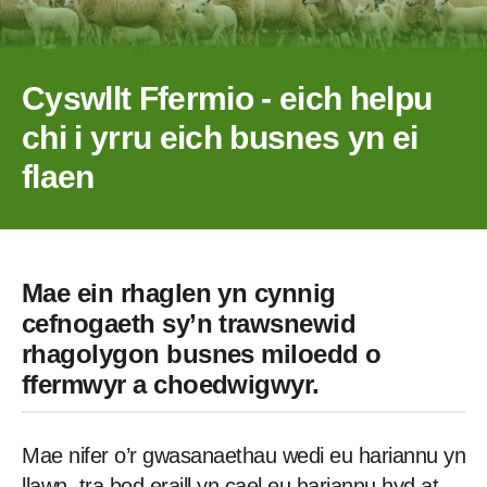
Cyswllt Ffermio - eich helpu
chi i yrru eich busnes yn ei
flaen
Mae ein rhaglen yn cynnig
cefnogaeth sy’n trawsnewid
rhagolygon busnes miloedd o
ffermwyr a choedwigwyr.
Mae nifer o’r gwasanaethau wedi eu hariannu yn
llawn, tra bod eraill yn cael eu hariannu hyd at