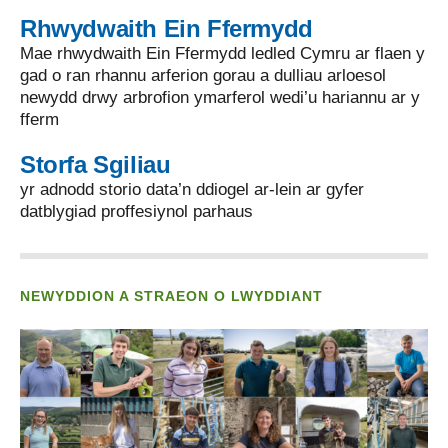
Rhwydwaith Ein Ffermydd
Mae rhwydwaith Ein Ffermydd ledled Cymru ar flaen y
gad o ran rhannu arferion gorau a dulliau arloesol
newydd drwy arbrofion ymarferol wedi’u hariannu ar y
fferm
Storfa Sgiliau
yr adnodd storio data’n ddiogel ar-lein ar gyfer
datblygiad proffesiynol parhaus
NEWYDDION A STRAEON O LWYDDIANT