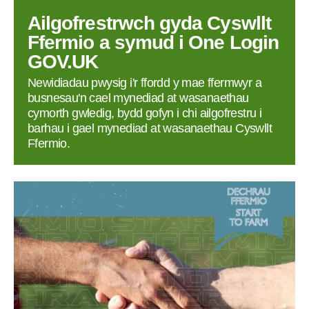
Ailgofrestrwch gyda Cyswllt
Ffermio a symud i One Login
GOV.UK
Newidiadau pwysig i'r ffordd y mae ffermwyr a
busnesau'n cael mynediad at wasanaethau
cymorth gwledig, bydd gofyn i chi ailgofrestru i
barhau i gael mynediad at wasanaethau Cyswllt
Ffermio.