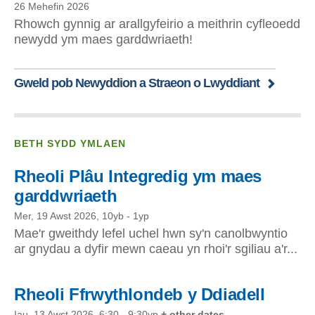
26 Mehefin 2026
Rhowch gynnig ar arallgyfeirio a meithrin cyfleoedd
newydd ym maes garddwriaeth!
Gweld pob Newyddion a Straeon o Lwyddiant
BETH SYDD YMLAEN
Rheoli Plâu Integredig ym maes
garddwriaeth
Mer, 19 Awst 2026, 10yb
-
1yp
Mae'r gweithdy lefel uchel hwn sy'n canolbwyntio
ar gnydau a dyfir mewn caeau yn rhoi'r sgiliau a'r...
Rheoli Ffrwythlondeb y Ddiadell
Iau, 13 Awst 2026, 6:30
-
9:30yp
+ other dates