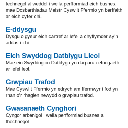
technegol allweddol i wella perfformiad eich busnes,
mae Dosbarthiadau Meistr Cyswllt Ffermio yn berffaith
ar eich cyfer chi.
E-ddysgu
Dysgu o gysur eich cartref ar lefel a chyflymder sy’n
addas i chi
Eich Swyddog Datblygu Lleol
Mae ein Swyddogion Datblygu yn darparu cefnogaeth
ar lefel leol.
Grwpiau Trafod
Mae Cyswllt Ffermio yn edrych am ffermwyr i fod yn
rhan o’r rhaglen newydd o grwpiau trafod.
Gwasanaeth Cynghori
Cyngor arbenigol i wella perfformiad busnes a
thechnegol