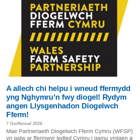
A allech chi helpu i wneud ffermydd
yng Nghymru’n fwy diogel! Rydym
angen Llysgenhadon Diogelwch
Fferm!
7 Gorffennaf 2026
Mae Partneriaeth Diogelwch Fferm Cymru (WFSP)
yn galw ar ffermwyr ledled Cymru i gamu ymlaen a