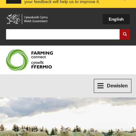
your feedback will help us to improve it.
Expa
English
Search Business Wales
Dewislen