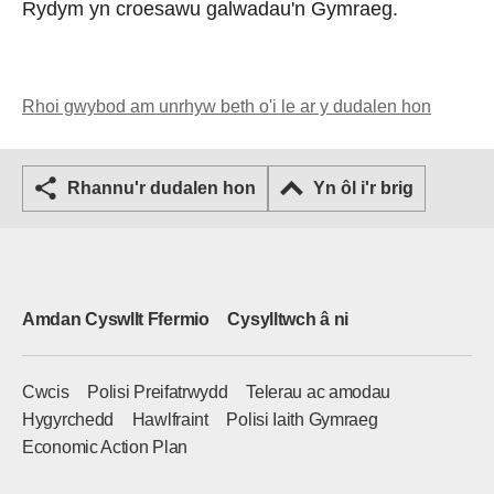
Rydym yn croesawu galwadau'n Gymraeg.
Rhoi gwybod am unrhyw beth o'i le ar y dudalen hon
Rhannu'r dudalen hon
Yn ôl i'r brig
Amdan Cyswllt Ffermio
Cysylltwch â ni
Cwcis
Polisi Preifatrwydd
Telerau ac amodau
Hygyrchedd
Hawlfraint
Polisi Iaith Gymraeg
Economic Action Plan