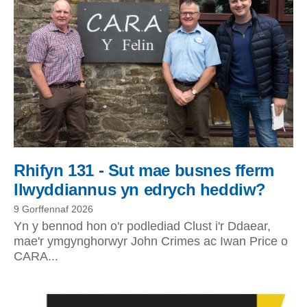
Rhifyn 131 - Sut mae busnes fferm
llwyddiannus yn edrych heddiw?
9 Gorffennaf 2026
Yn y bennod hon o'r podlediad Clust i'r Ddaear,
mae'r ymgynghorwyr John Crimes ac Iwan Price o
CARA...