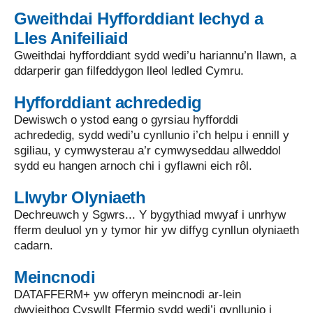
Gweithdai Hyfforddiant Iechyd a
Lles Anifeiliaid
Gweithdai hyfforddiant sydd wedi’u hariannu’n llawn, a
ddarperir gan filfeddygon lleol ledled Cymru.
Hyfforddiant achrededig
Dewiswch o ystod eang o gyrsiau hyfforddi
achrededig, sydd wedi’u cynllunio i’ch helpu i ennill y
sgiliau, y cymwysterau a’r cymwyseddau allweddol
sydd eu hangen arnoch chi i gyflawni eich rôl.
Llwybr Olyniaeth
Dechreuwch y Sgwrs... Y bygythiad mwyaf i unrhyw
fferm deuluol yn y tymor hir yw diffyg cynllun olyniaeth
cadarn.
Meincnodi
DATAFFERM+ yw offeryn meincnodi ar-lein
dwyieithog Cyswllt Ffermio sydd wedi’i gynllunio i