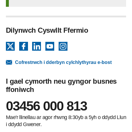
Dilynwch Cyswllt Ffermio
X
Facebook
LinkedIn
YouTube
Instagram
Cofrestrwch i dderbyn cylchlythyrau e-bost
I gael cymorth neu gyngor busnes
ffoniwch
03456 000 813
Mae'r llinellau ar agor rhwng 8:30yb a 5yh o ddydd Llun
i ddydd Gwener.