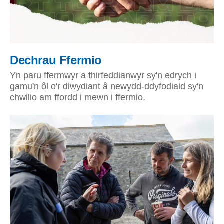
Dechrau Ffermio
Yn paru ffermwyr a thirfeddianwyr sy'n edrych i
gamu'n ôl o'r diwydiant â newydd-ddyfodiaid sy'n
chwilio am ffordd i mewn i ffermio.