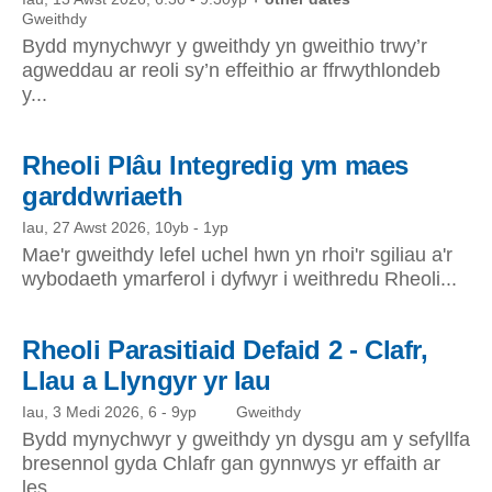
Gweithdy
Bydd mynychwyr y gweithdy yn gweithio trwy’r
agweddau ar reoli sy’n effeithio ar ffrwythlondeb
y...
Rheoli Plâu Integredig ym maes
garddwriaeth
Iau, 27 Awst 2026, 10yb
-
1yp
Mae'r gweithdy lefel uchel hwn yn rhoi'r sgiliau a'r
wybodaeth ymarferol i dyfwyr i weithredu Rheoli...
Rheoli Parasitiaid Defaid 2 - Clafr,
Llau a Llyngyr yr Iau
Iau, 3 Medi 2026, 6
-
9yp
Gweithdy
Bydd mynychwyr y gweithdy yn dysgu am y sefyllfa
bresennol gyda Chlafr gan gynnwys yr effaith ar
les...