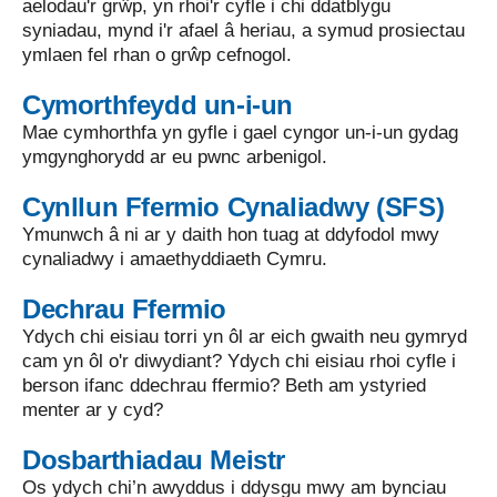
aelodau'r grŵp, yn rhoi'r cyfle i chi ddatblygu
syniadau, mynd i'r afael â heriau, a symud prosiectau
ymlaen fel rhan o grŵp cefnogol.
Cymorthfeydd un-i-un
Mae cymhorthfa yn gyfle i gael cyngor un-i-un gydag
ymgynghorydd ar eu pwnc arbenigol.
Cynllun Ffermio Cynaliadwy (SFS)
Ymunwch â ni ar y daith hon tuag at ddyfodol mwy
cynaliadwy i amaethyddiaeth Cymru.
Dechrau Ffermio
Ydych chi eisiau torri yn ôl ar eich gwaith neu gymryd
cam yn ôl o'r diwydiant? Ydych chi eisiau rhoi cyfle i
berson ifanc ddechrau ffermio? Beth am ystyried
menter ar y cyd?
Dosbarthiadau Meistr
Os ydych chi’n awyddus i ddysgu mwy am bynciau