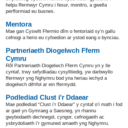
helpu ffermwyr Cymru i fesur, monitro, a gwella
perfformiad eu busnes.
Mentora
Mae gan Cyswllt Ffermio dîm o fentoriaid sy’n gallu
cefnogi a herio eu cyfoedion ar ystod eang o bynciau.
Partneriaeth Diogelwch Fferm
Cymru
Rôl Partneriaeth Diogelwch Fferm Cymru yn y lle
cyntaf, trwy sefydliadau cysylltiedig, yw darbwyllo
ffermwyr yng Nghymru bod yna heriau iechyd a
diogelwch difrifol ar ein ffermydd.
Podlediad Clust i'r Ddaear
Mae podlediad “Clust i’r Ddaear” y cyntaf o’i math i fod
ar gael yn Gymraeg a Saesneg, yn rhannu
gwybodaeth dechnegol, cyngor, cefnogaeth ac
ysbrydoliaeth i’r gymuned amaeth yng Nghymru.