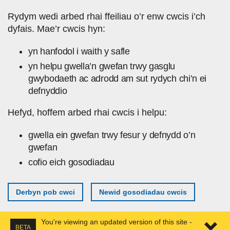
Skip to main content
Rydym wedi arbed rhai ffeiliau o’r enw cwcis i’ch
dyfais. Mae’r cwcis hyn:
yn hanfodol i waith y safle
yn helpu gwella’n gwefan trwy gasglu
gwybodaeth ac adrodd am sut rydych chi’n ei
defnyddio
Hefyd, hoffem arbed rhai cwcis i helpu:
gwella ein gwefan trwy fesur y defnydd o’n
gwefan
cofio eich gosodiadau
Derbyn pob cwci
Newid gosodiadau cwcis
You're viewing an updated version of this site -
BETA