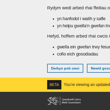
Skip to main content
Rydym wedi arbed rhai ffeiliau o
yn hanfodol i waith y safle
yn helpu gwella’n gwefan tr
Hefyd, hoffem arbed rhai cwcis i
gwella ein gwefan trwy fesu
cofio eich gosodiadau
Derbyn pob cwci
Newid goso
BETA
You're viewing an updated v