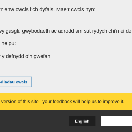
’r enw cwcis i’ch dyfais. Mae’r cwcis hyn:
wy gasglu gwybodaeth ac adrodd am sut rydych chi’n ei de
 helpu:
r y defnydd o’n gwefan
diadau cwcis
ersion of this site - your feedback will help us to improve it.
Search Bus
English