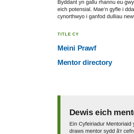
Byddant yn gallu rhannu eu gwy
eich potensial. Mae’n gyfle i dd
cynorthwyo i ganfod dulliau newy
TITLE CY
Meini Prawf
Mentor directory
Dewis eich ment
Ein Cyfeiriadur Mentoriaid yw
draws mentor sydd â'r cefnd