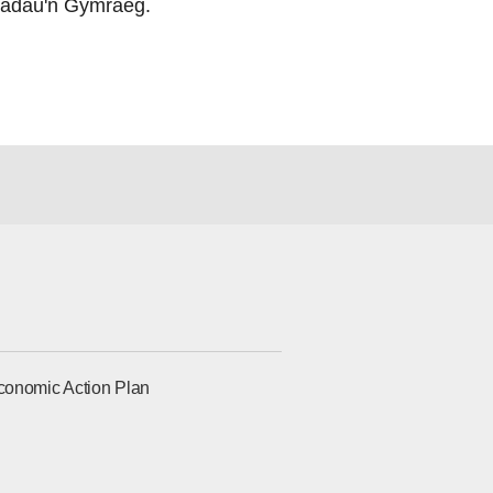
adau'n Gymraeg.
conomic Action Plan