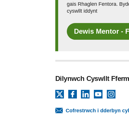
gais Rhaglen Fentora. Byd
cyswllt iddynt
Dewis Mentor - 
Dilynwch Cyswllt Fferm
X
Facebook
LinkedIn
YouTube
Insta
Cofrestrwch i dderbyn cy