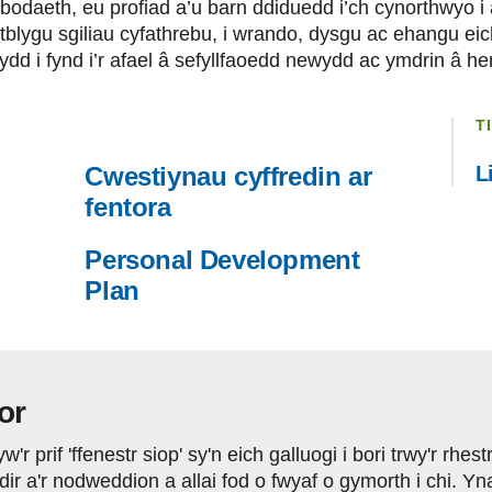
bodaeth, eu profiad a’u barn ddiduedd i’ch cynorthwyo i
atblygu sgiliau cyfathrebu, i wrando, dysgu ac ehangu eich
dd i fynd i’r afael â sefyllfaoedd newydd ac ymdrin â he
T
Cwestiynau cyffredin ar
L
fentora
Personal Development
Plan
or
'r prif 'ffenestr siop' sy'n eich galluogi i bori trwy'r rhest
ir a'r nodweddion a allai fod o fwyaf o gymorth i chi. Yn