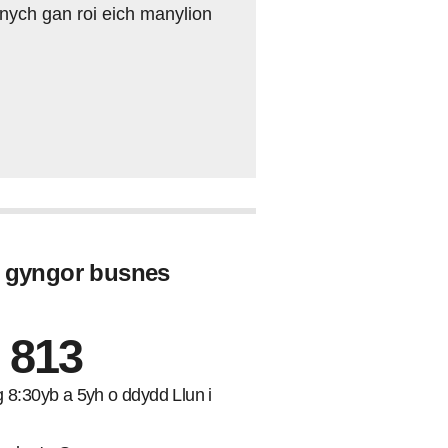
nych gan roi eich manylion
u gyngor busnes
 813
ng 8:30yb a 5yh o ddydd Llun i