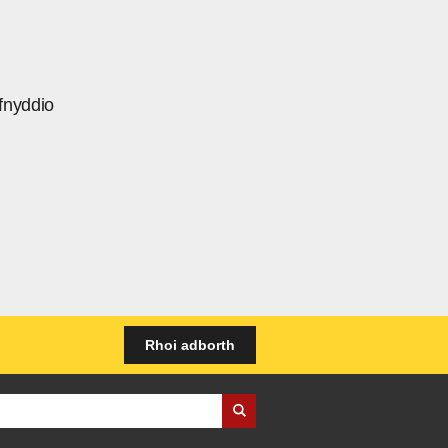
fnyddio
Rhoi adborth
iness Wales