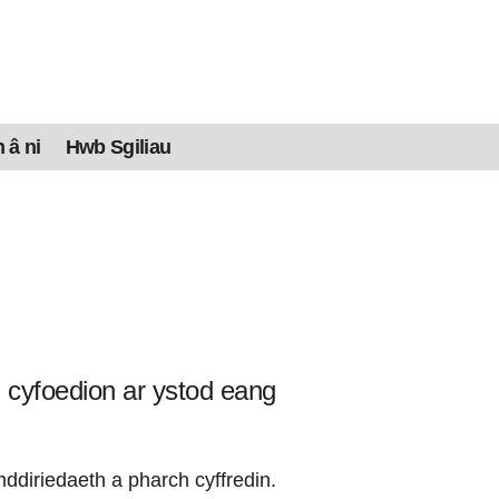
 â ni
Hwb Sgiliau
u cyfoedion ar ystod eang
mddiriedaeth a pharch cyffredin.