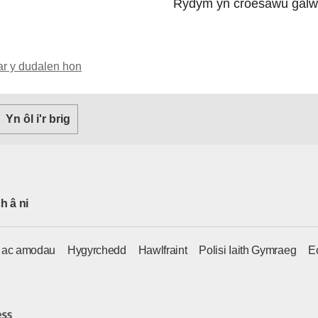
Rydym yn croesawu galw
ar y dudalen hon
Yn ôl i'r brig
h â ni
u ac amodau
Hygyrchedd
Hawlfraint
Polisi Iaith Gymraeg
E