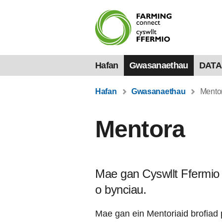
Hafan
Gwasanaethau
DATA
Hafan
Gwasanaethau
Mento
Mentora
Mae gan Cyswllt Ffermio d
o bynciau.
Mae gan ein Mentoriaid brofiad p