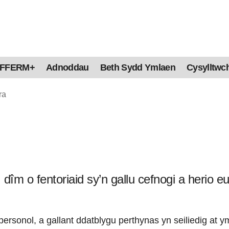
FFERM+
Adnoddau
Beth Sydd Ymlaen
Cysylltwch
ra
îm o fentoriaid sy’n gallu cefnogi a herio e
ersonol, a gallant ddatblygu perthynas yn seiliedig at y