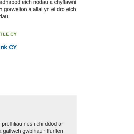
 adnabod eich nodau a chyflawni
 gorwelion a allai yn ei dro eich
riau.
ITLE CY
ink CY
r proffiliau nes i chi ddod ar
a gallwch gwblhau'r ffurflen