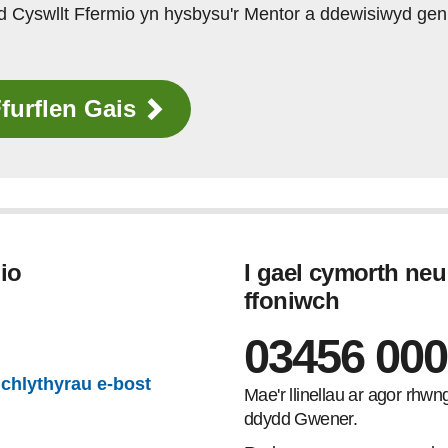
d Cyswllt Ffermio yn hysbysu'r Mentor a ddewisiwyd gen
Ffurflen Gais
io
I gael cymorth ne
ffoniwch
gram
03456 000
lchlythyrau e-bost
Mae'r llinellau ar agor rhw
ddydd Gwener.