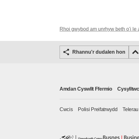
Rhoi gwybod am unrhyw beth o'i le 
Rhannu'r dudalen hon
Amdan Cyswllt Ffermio
Cysylltwc
Cwcis
Polisi Preifatrwydd
Telera