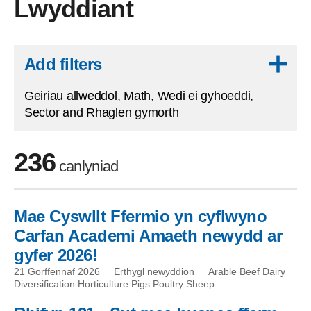
Lwyddiant
Skip to results
Add filters
Geiriau allweddol, Math, Wedi ei gyhoeddi,
Sector and Rhaglen gymorth
236
canlyniad
Mae Cyswllt Ffermio yn cyflwyno
Skip to filters
Carfan Academi Amaeth newydd ar
gyfer 2026!
21 Gorffennaf 2026
Erthygl newyddion
Arable Beef Dairy
Diversification Horticulture Pigs Poultry Sheep