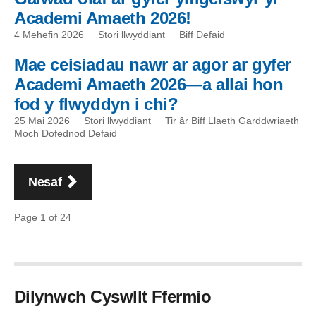
Academi Amaeth 2026!
4 Mehefin 2026
Stori llwyddiant
Biff Defaid
Mae ceisiadau nawr ar agor ar gyfer
Academi Amaeth 2026—a allai hon
fod y flwyddyn i chi?
25 Mai 2026
Stori llwyddiant
Tir âr Biff Llaeth Garddwriaeth
Moch Dofednod Defaid
Pagination
tudalen
Nesaf
Page 1 of 24
Dilynwch Cyswllt Ffermio