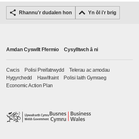
Rhannu'r dudalen hon
Yn ôl i'r brig
Amdan Cyswllt Ffermio
Cysylltwch â ni
Cwcis
Polisi Preifatrwydd
Telerau ac amodau
Hygyrchedd
Hawlfraint
Polisi Iaith Gymraeg
Economic Action Plan