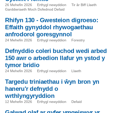
26 Mehefin 2026
Erthygl newyddion
Tir âr Biff Llaeth
Garddwriaeth Moch Dofednod Defaid
Rhifyn 130 - Gwesteion digroeso:
Effaith gynyddol rhywogaethau
anfrodorol goresgynnol
24 Mehefin 2026
Erthygl newyddion
Forestry
Defnyddio coleri buchod wedi arbed
150 awr o arbedion llafur yn ystod y
tymor bridio
24 Mehefin 2026
Erthygl newyddion
Llaeth
Targedu triniaethau i ŵyn bron yn
haneru'r defnydd o
wrthlyngyryddion
12 Mehefin 2026
Erthygl newyddion
Defaid
Galwad olaf ar gyfer ymgeiswyr yr