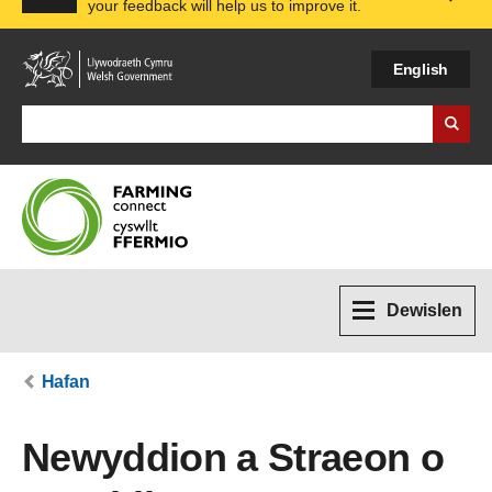
your feedback will help us to improve it.
Expa
English
Search Business Wales
Dewislen
Hafan
Newyddion a Straeon o