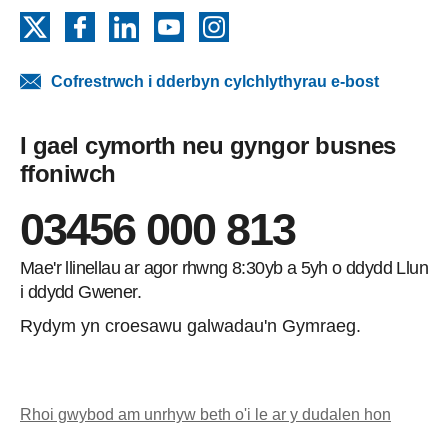
X
Facebook
LinkedIn
YouTube
Instagram
Cofrestrwch i dderbyn cylchlythyrau e-bost
I gael cymorth neu gyngor busnes
ffoniwch
03456 000 813
Mae'r llinellau ar agor rhwng 8:30yb a 5yh o ddydd Llun
i ddydd Gwener.
Rydym yn croesawu galwadau'n Gymraeg.
Rhoi gwybod am unrhyw beth o'i le ar y dudalen hon