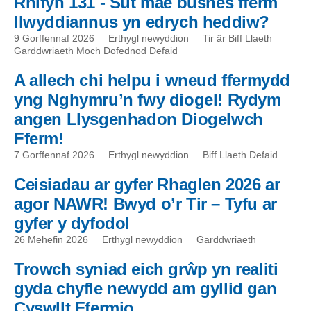
Rhifyn 131 - Sut mae busnes fferm
llwyddiannus yn edrych heddiw?
9 Gorffennaf 2026
Erthygl newyddion
Tir âr Biff Llaeth
Garddwriaeth Moch Dofednod Defaid
A allech chi helpu i wneud ffermydd
yng Nghymru’n fwy diogel! Rydym
angen Llysgenhadon Diogelwch
Fferm!
7 Gorffennaf 2026
Erthygl newyddion
Biff Llaeth Defaid
Ceisiadau ar gyfer Rhaglen 2026 ar
agor NAWR! Bwyd o’r Tir – Tyfu ar
gyfer y dyfodol
26 Mehefin 2026
Erthygl newyddion
Garddwriaeth
Trowch syniad eich grŵp yn realiti
gyda chyfle newydd am gyllid gan
Cyswllt Ffermio