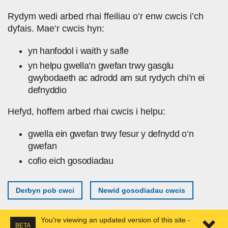
Skip to main content
Rydym wedi arbed rhai ffeiliau o’r enw cwcis i’ch
dyfais. Mae’r cwcis hyn:
yn hanfodol i waith y safle
yn helpu gwella’n gwefan trwy gasglu
gwybodaeth ac adrodd am sut rydych chi’n ei
defnyddio
Hefyd, hoffem arbed rhai cwcis i helpu:
gwella ein gwefan trwy fesur y defnydd o’n
gwefan
cofio eich gosodiadau
Derbyn pob cwci
Newid gosodiadau cwcis
You're viewing an updated version of this site -
BETA