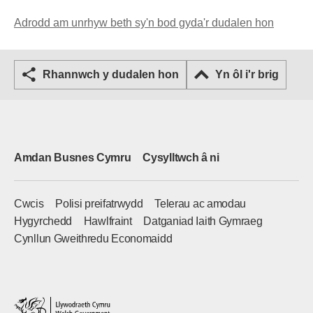
Adrodd am unrhyw beth sy'n bod gyda'r dudalen hon
Rhannwch y dudalen hon
Yn ôl i'r brig
Amdan Busnes Cymru
Cysylltwch â ni
Cwcis
Polisi preifatrwydd
Telerau ac amodau
Hygyrchedd
Hawlfraint
Datganiad Iaith Gymraeg
Cynllun Gweithredu Economaidd