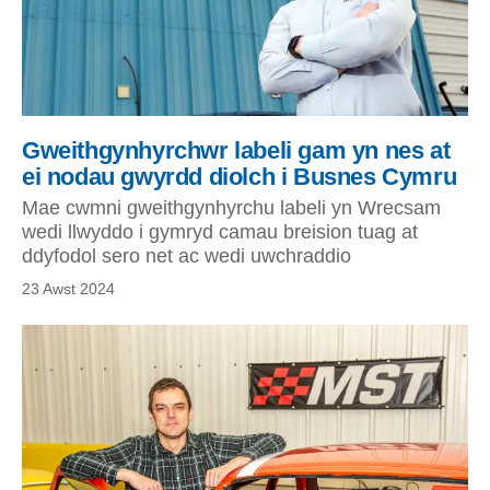
Gweithgynhyrchwr labeli gam yn nes at
ei nodau gwyrdd diolch i Busnes Cymru
Mae cwmni gweithgynhyrchu labeli yn Wrecsam
wedi llwyddo i gymryd camau breision tuag at
ddyfodol sero net ac wedi uwchraddio
23 Awst 2024