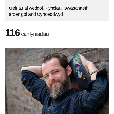
Geiriau allweddol, Pynciau, Gwasanaeth
arbenigol and Cyhoeddwyd
116
canlyniadau
Skip to filters