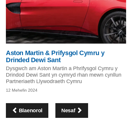
Aston Martin & Prifysgol Cymru y
Drinded Dewi Sant
Dysgwch am Aston Martin a Phrifysgol Cymru y
Drindod Dewi Sant yn cymryd rhan mewn cynllun
Partneriaeth Llywodraeth Cymru
12 Mehefin 2024
Pagination
page
page
Blaenorol
Nesaf