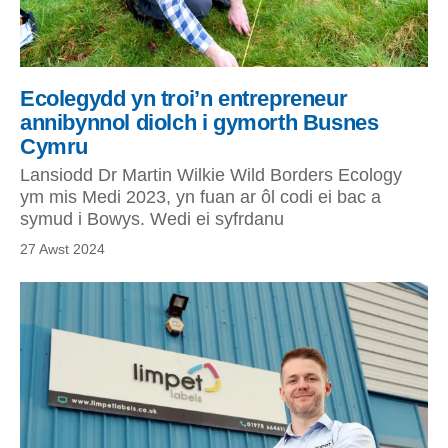
Ecolegydd yn troi’n entrepreneur
annibynnol diolch i gymorth Busnes
Cymru
Lansiodd Dr Martin Wilkie Wild Borders Ecology
ym mis Medi 2023, yn fuan ar ôl codi ei bac a
symud i Bowys. Wedi ei syfrdanu
27 Awst 2024