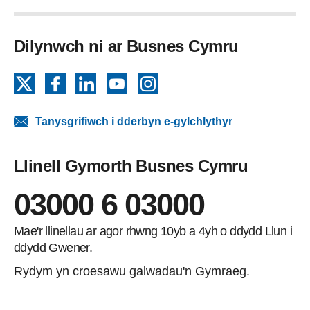
Dilynwch ni ar Busnes Cymru
X
Facebook
LinkedIn
YouTube
Instagram
Tanysgrifiwch i dderbyn e-gylchlythyr
Llinell Gymorth Busnes Cymru
03000 6 03000
Mae'r llinellau ar agor rhwng 10yb a 4yh o ddydd Llun i
ddydd Gwener.
Rydym yn croesawu galwadau'n Gymraeg.