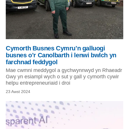
Cymorth Busnes Cymru’n galluogi
busnes o’r Canolbarth i lenwi bwlch yn
farchnad feddygol
Mae cwmni meddygol a gychwynnwyd yn Rhaeadr
Gwy yn esiampl wych o sut y gall y cymorth cywir
helpu entrepreneuriaid i droi
23 Awst 2024