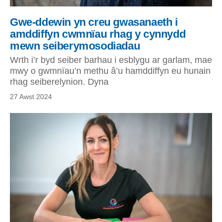
Gwe-ddewin yn creu gwasanaeth i
amddiffyn cwmnïau rhag y cynnydd
mewn seiberymosodiadau
Wrth i’r byd seiber barhau i esblygu ar garlam, mae
mwy o gwmnïau’n methu â’u hamddiffyn eu hunain
rhag seiberelynion. Dyna
27 Awst 2024