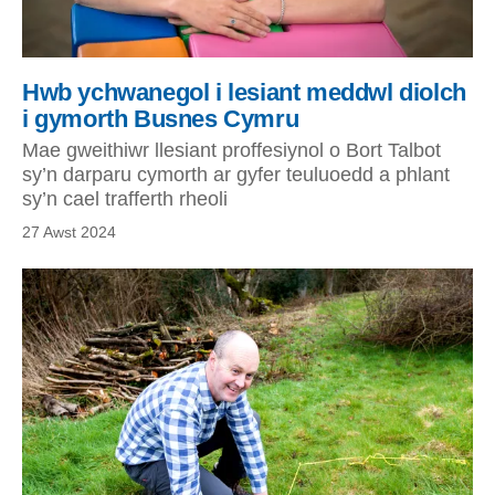
Hwb ychwanegol i lesiant meddwl diolch
i gymorth Busnes Cymru
Mae gweithiwr llesiant proffesiynol o Bort Talbot
sy’n darparu cymorth ar gyfer teuluoedd a phlant
sy’n cael trafferth rheoli
27 Awst 2024