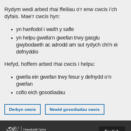
Skip to main content
Rydym wedi arbed rhai ffeiliau o’r enw cwcis i’ch
dyfais. Mae’r cwcis hyn:
yn hanfodol i waith y safle
yn helpu gwella’n gwefan trwy gasglu
gwybodaeth ac adrodd am sut rydych chi’n ei
defnyddio
Hefyd, hoffem arbed rhai cwcis i helpu:
gwella ein gwefan trwy fesur y defnydd o’n
gwefan
cofio eich gosodiadau
Derbyn cwcis
Newid gosodiadau cwcis