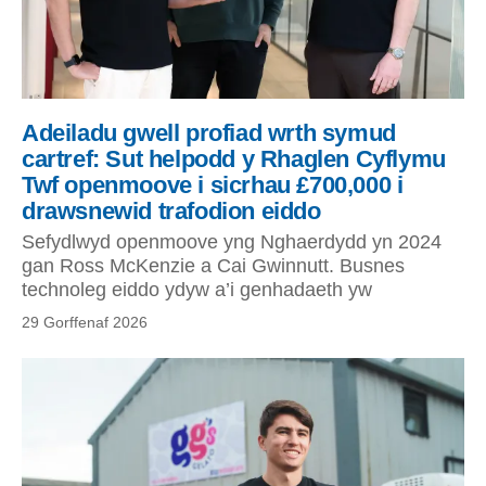
Adeiladu gwell profiad wrth symud
cartref: Sut helpodd y Rhaglen Cyflymu
Twf openmoove i sicrhau £700,000 i
drawsnewid trafodion eiddo
Sefydlwyd openmoove yng Nghaerdydd yn 2024
gan Ross McKenzie a Cai Gwinnutt. Busnes
technoleg eiddo ydyw a’i genhadaeth yw
29 Gorffenaf 2026