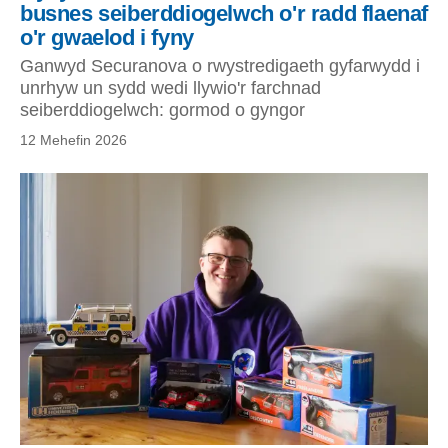
busnes seiberddiogelwch o'r radd flaenaf
o'r gwaelod i fyny
Ganwyd Securanova o rwystredigaeth gyfarwydd i
unrhyw un sydd wedi llywio'r farchnad
seiberddiogelwch: gormod o gyngor
12 Mehefin 2026