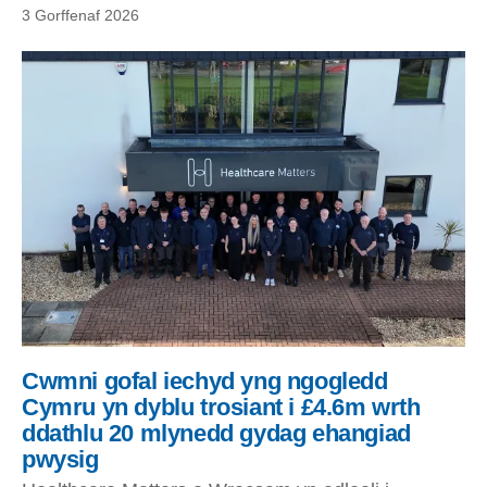
3 Gorffenaf 2026
Cwmni gofal iechyd yng ngogledd
Cymru yn dyblu trosiant i £4.6m wrth
ddathlu 20 mlynedd gydag ehangiad
pwysig