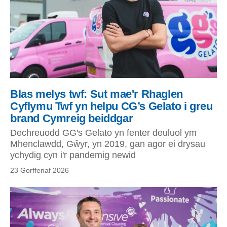
Blas melys twf: Sut mae'r Rhaglen
Cyflymu Twf yn helpu CG’s Gelato i greu
brand Cymreig beiddgar
Dechreuodd GG's Gelato yn fenter deuluol ym
Mhenclawdd, Gŵyr, yn 2019, gan agor ei drysau
ychydig cyn i'r pandemig newid
23 Gorffenaf 2026