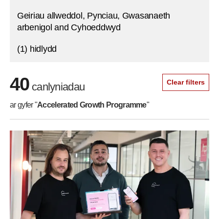
Geiriau allweddol, Pynciau, Gwasanaeth
arbenigol and Cyhoeddwyd
(1) hidlydd
40
Clear filters
canlyniadau
ar gyfer "
Accelerated Growth Programme
"
Skip to filters