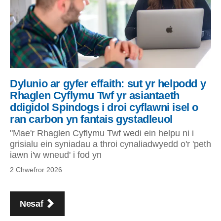
Dylunio ar gyfer effaith: sut yr helpodd y
Rhaglen Cyflymu Twf yr asiantaeth
ddigidol Spindogs i droi cyflawni isel o
ran carbon yn fantais gystadleuol
"Mae'r Rhaglen Cyflymu Twf wedi ein helpu ni i
grisialu ein syniadau a throi cynaliadwyedd o'r 'peth
iawn i'w wneud' i fod yn
2 Chwefror 2026
Pagination
page
Nesaf