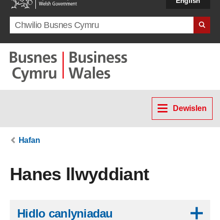
English
Search term
Dewislen
Hafan
Hanes llwyddiant
Skip to results
Hidlo canlyniadau