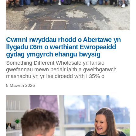
Cwmni nwyddau rhodd o Abertawe yn
llygadu £6m o werthiant Ewropeaidd
gydag ymgyrch ehangu bwysig
Something Different Wholesale yn lansio
gwefannau mewn pedair iaith a gweithgarwch
masnachu yn yr Iseldiroedd wrth i 35% o
5 Mawrth 2026