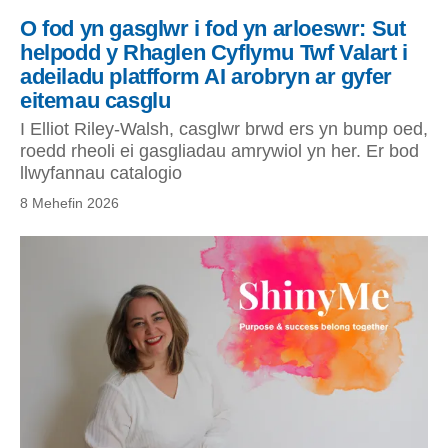
O fod yn gasglwr i fod yn arloeswr: Sut
helpodd y Rhaglen Cyflymu Twf Valart i
adeiladu platfform AI arobryn ar gyfer
eitemau casglu
I Elliot Riley-Walsh, casglwr brwd ers yn bump oed,
roedd rheoli ei gasgliadau amrywiol yn her. Er bod
llwyfannau catalogio
8 Mehefin 2026