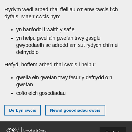
Skip to main content
Rydym wedi arbed rhai ffeiliau o’r enw cwcis i’ch
dyfais. Mae’r cwcis hyn:
yn hanfodol i waith y safle
yn helpu gwella’n gwefan trwy gasglu
gwybodaeth ac adrodd am sut rydych chi’n ei
defnyddio
Hefyd, hoffem arbed rhai cwcis i helpu:
gwella ein gwefan trwy fesur y defnydd o’n
gwefan
cofio eich gosodiadau
Derbyn cwcis
Newid gosodiadau cwcis