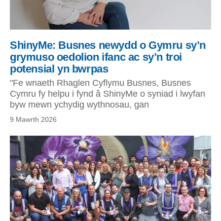
ShinyMe: Busnes newydd o Gymru sy’n
grymuso oedolion ifanc ac sy’n troi
potensial yn bwrpas
"Fe wnaeth Rhaglen Cyflymu Busnes, Busnes
Cymru fy helpu i fynd â ShinyMe o syniad i lwyfan
byw mewn ychydig wythnosau, gan
9 Mawrth 2026