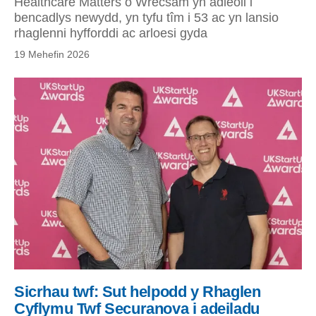
Healthcare Matters o Wrecsam yn adleoli i
bencadlys newydd, yn tyfu tîm i 53 ac yn lansio
rhaglenni hyfforddi ac arloesi gyda
19 Mehefin 2026
Sicrhau twf: Sut helpodd y Rhaglen
Cyflymu Twf Securanova i adeiladu