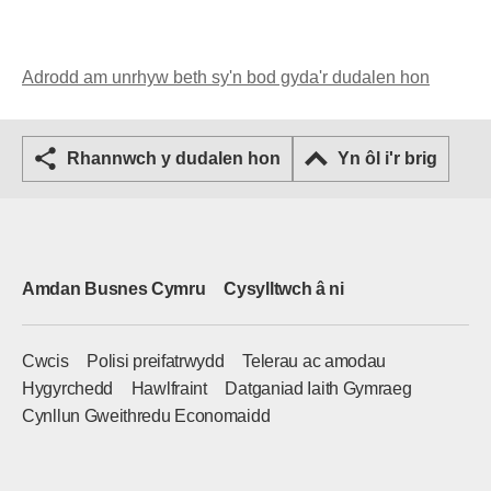
Adrodd am unrhyw beth sy'n bod gyda'r dudalen hon
Rhannwch y dudalen hon
Yn ôl i'r brig
Amdan Busnes Cymru
Cysylltwch â ni
Cwcis
Polisi preifatrwydd
Telerau ac amodau
Hygyrchedd
Hawlfraint
Datganiad Iaith Gymraeg
Cynllun Gweithredu Economaidd