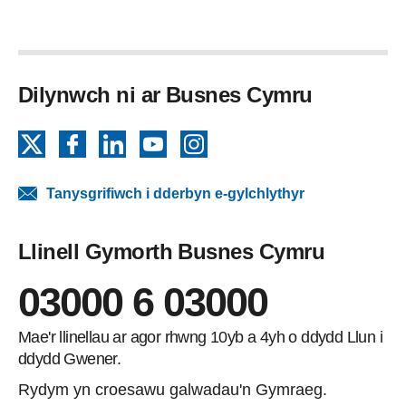
Dilynwch ni ar Busnes Cymru
X
Facebook
LinkedIn
YouTube
Instagram
Tanysgrifiwch i dderbyn e-gylchlythyr
Llinell Gymorth Busnes Cymru
03000 6 03000
Mae'r llinellau ar agor rhwng 10yb a 4yh o ddydd Llun i
ddydd Gwener.
Rydym yn croesawu galwadau'n Gymraeg.