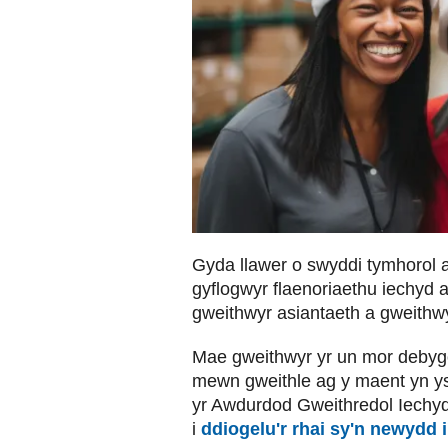
Gyda llawer o swyddi tymhorol ar
gyflogwyr flaenoriaethu iechyd 
gweithwyr asiantaeth a gweithwy
Mae gweithwyr yr un mor debygo
mewn gweithle ag y maent yn y
yr Awdurdod Gweithredol Iechyd
i
ddiogelu'r rhai sy'n newydd i