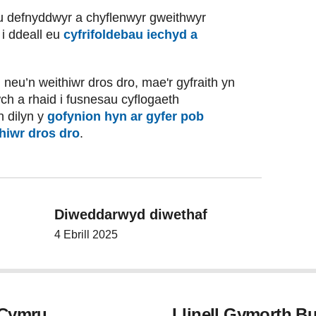
pu defnyddwyr a chyflenwyr gweithwyr
 i ddeall eu
cyfrifoldebau iechyd a
neu’n weithiwr dros dro, mae'r gyfraith yn
ch a rhaid i fusnesau cyflogaeth
n dilyn y
gofynion hyn ar gyfer pob
hiwr dros dro
.
Diweddarwyd diwethaf
4 Ebrill 2025
 Cymru
Llinell Gymorth 