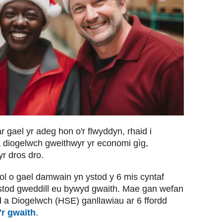
 gael yr adeg hon o'r flwyddyn, rhaid i
a diogelwch gweithwyr yr economi gìg,
r dros dro.
l o gael damwain yn ystod y 6 mis cyntaf
stod gweddill eu bywyd gwaith. Mae gan wefan
 a Diogelwch (HSE) ganllawiau ar 6 ffordd
'r gwaith
.