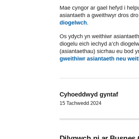
Mae cyngor ar gael hefyd i hel
asiantaeth a gweithwyr dros dro
diogelwch
.
Os ydych yn weithiwr asiantaeth 
diogelu eich iechyd a’ch diogelw
(asiantaethau) sicrhau eu bod y
gweithiwr asiantaeth neu weit
Cyhoeddwyd gyntaf
15 Tachwedd 2024
Dilynwch ni ar Busnes