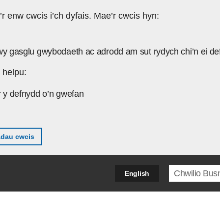
’r enw cwcis i’ch dyfais. Mae’r cwcis hyn:
wy gasglu gwybodaeth ac adrodd am sut rydych chi’n ei de
 helpu:
r y defnydd o’n gwefan
adau cwcis
Search ter
English