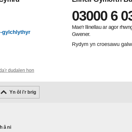
03000 6 0
gram
Mae'r llinellau ar agor rhw
-gylchlythyr
Gwener.
Rydym yn croesawu galw
da'r dudalen hon
Yn ôl i'r brig
h â ni