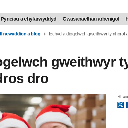
Pynciau a chyfarwyddyd
Gwasanaethau arbenigol
H
ll newyddion a blog
Iechyd a diogelwch gweithwyr tymhorol a
iogelwch gweithwyr t
dros dro
Rhann
X