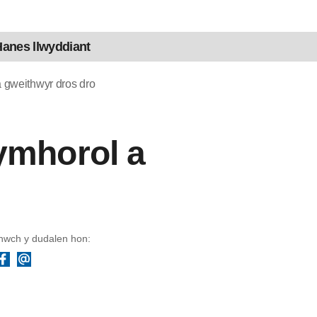
anes llwyddiant
 gweithwyr dros dro
ymhorol a
wch y dudalen hon:
Facebook
Ebost