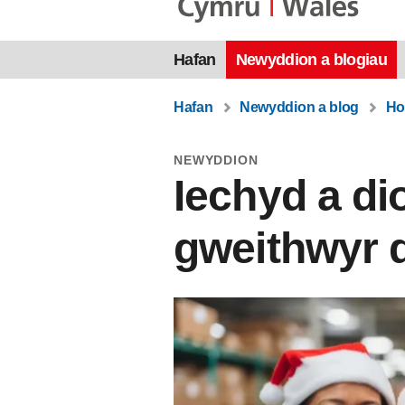
Hafan
Newyddion a blogiau
Hafan
Newyddion a blog
Ho
NEWYDDION
Iechyd a d
gweithwyr 