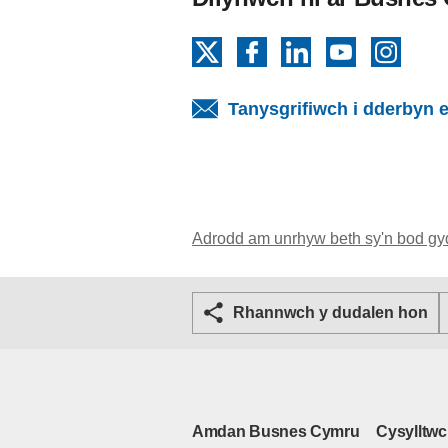
X
Facebook
LinkedIn
YouTube
Insta
Tanysgrifiwch i dderbyn e
Adrodd am unrhyw beth sy'n bod gy
Rhannwch y dudalen hon
Amdan Busnes Cymru
Cysylltwc