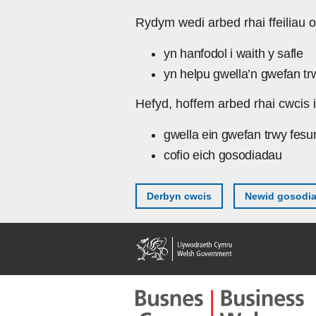
Skip to main content
Rydym wedi arbed rhai ffeiliau o
yn hanfodol i waith y safle
yn helpu gwella’n gwefan tr
Hefyd, hoffem arbed rhai cwcis i
gwella ein gwefan trwy fesu
cofio eich gosodiadau
Derbyn cwcis
Newid gosodi