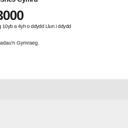
3000
ng 10yb a 4yh o ddydd Llun i ddydd
adau'n Gymraeg.