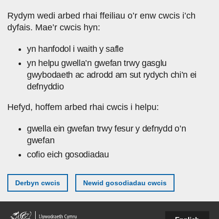
Skip to main content
Rydym wedi arbed rhai ffeiliau o’r enw cwcis i’ch
dyfais. Mae’r cwcis hyn:
yn hanfodol i waith y safle
yn helpu gwella’n gwefan trwy gasglu
gwybodaeth ac adrodd am sut rydych chi’n ei
defnyddio
Hefyd, hoffem arbed rhai cwcis i helpu:
gwella ein gwefan trwy fesur y defnydd o’n
gwefan
cofio eich gosodiadau
Derbyn cwcis
Newid gosodiadau cwcis