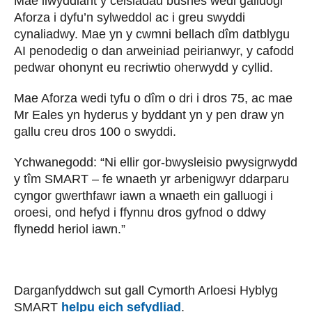
Mae llwyddiant y ceisiadau busnes wedi galluogi
Aforza i dyfu’n sylweddol ac i greu swyddi
cynaliadwy. Mae yn y cwmni bellach dîm datblygu
AI penodedig o dan arweiniad peirianwyr, y cafodd
pedwar ohonynt eu recriwtio oherwydd y cyllid.
Mae Aforza wedi tyfu o dîm o dri i dros 75, ac mae
Mr Eales yn hyderus y byddant yn y pen draw yn
gallu creu dros 100 o swyddi.
Ychwanegodd: “Ni ellir gor-bwysleisio pwysigrwydd
y tîm SMART – fe wnaeth yr arbenigwyr ddarparu
cyngor gwerthfawr iawn a wnaeth ein galluogi i
oroesi, ond hefyd i ffynnu dros gyfnod o ddwy
flynedd heriol iawn.”
Darganfyddwch sut gall Cymorth Arloesi Hyblyg
SMART
helpu eich sefydliad
.