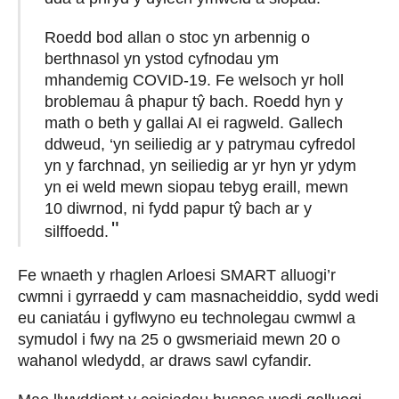
Roedd bod allan o stoc yn arbennig o
berthnasol yn ystod cyfnodau ym
mhandemig COVID-19. Fe welsoch yr holl
broblemau â phapur tŷ bach. Roedd hyn y
math o beth y gallai AI ei ragweld. Gallech
ddweud, ‘yn seiliedig ar y patrymau cyfredol
yn y farchnad, yn seiliedig ar yr hyn yr ydym
yn ei weld mewn siopau tebyg eraill, mewn
10 diwrnod, ni fydd papur tŷ bach ar y
silffoedd.
Fe wnaeth y rhaglen Arloesi SMART alluogi’r
cwmni i gyrraedd y cam masnacheiddio, sydd wedi
eu caniatáu i gyflwyno eu technolegau cwmwl a
symudol i fwy na 25 o gwsmeriaid mewn 20 o
wahanol wledydd, ar draws sawl cyfandir.