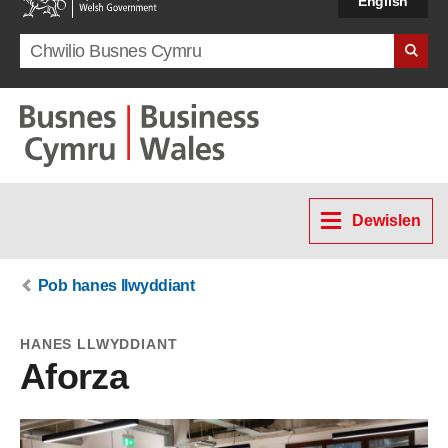
English
Search term
Dewislen
Pob hanes llwyddiant
HANES LLWYDDIANT
Aforza