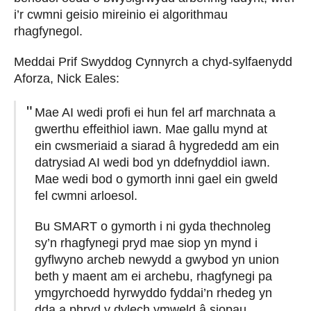
i’r cwmni geisio mireinio ei algorithmau
rhagfynegol.
Meddai Prif Swyddog Cynnyrch a chyd-sylfaenydd
Aforza, Nick Eales:
Mae AI wedi profi ei hun fel arf marchnata a
gwerthu effeithiol iawn. Mae gallu mynd at
ein cwsmeriaid a siarad â hygrededd am ein
datrysiad AI wedi bod yn ddefnyddiol iawn.
Mae wedi bod o gymorth inni gael ein gweld
fel cwmni arloesol.
Bu SMART o gymorth i ni gyda thechnoleg
sy’n rhagfynegi pryd mae siop yn mynd i
gyflwyno archeb newydd a gwybod yn union
beth y maent am ei archebu, rhagfynegi pa
ymgyrchoedd hyrwyddo fyddai’n rhedeg yn
dda a phryd y dylech ymweld â siopau.