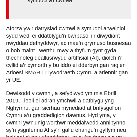
symudol a’r cwmwl
Aforza yw’r datrysiad cwmwl a symudol arweiniol
sydd wedi ei ddatblygu’n bwrpasol i’r diwydiant
nwyddau defnyddwyr, ac mae’n grymuso busnesau
o bob maint i werthu mwy a thyfu’n gynt gyda
thechnoleg deallusrwydd artiffisial (AI), diolch i’r
cyllid a’r cymorth y bu iddo ei dderbyn gan raglen
Arloesi SMART Llywodraeth Cymru a ariennir gan
yr UE.
Dewisodd y cwmni, a sefydlwyd ym mis Ebrill
2019, i leoli ei adran ymchwil a datblygu yng
Nghymru, gan sicrhau mynediad at brifysgolion
Cymru a’u graddedigion dawnus. Hyd yma, y
cwmni yw’r unig werthwr meddalwedd annibynnol
sy’n ysgrifennu AI sy’n gallu ehangu’n gyflym neu