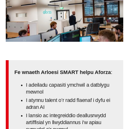
Fe wnaeth Arloesi SMART helpu Aforza
:
I adeiladu capasiti ymchwil a datblygu
mewnol
I atynnu talent o’r radd flaenaf i dyfu ei
adran AI
I lansio ac integreiddio deallusrwydd
artiffisial yn llwyddiannus i’w apiau