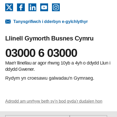
X
Facebook
LinkedIn
YouTube
Instagram
Tanysgrifiwch i dderbyn e-gylchlythyr
Llinell Gymorth Busnes Cymru
03000 6 03000
Mae'r llinellau ar agor rhwng 10yb a 4yh o ddydd Llun i
ddydd Gwener.
Rydym yn croesawu galwadau'n Gymraeg.
Adrodd am unrhyw beth sy'n bod gyda'r dudalen hon