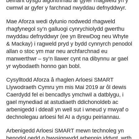
beiriant dysgu algorithmau ar gyfer rhagweld yn y
cwmwl ar gyfer y farchnad nwyddau defnyddwyr.
Mae Aforza wedi dylunio nodwedd rhagweld
rhagfynegol sy’n galluogi cynrychiolydd gwerthu
nwyddau defnyddwyr (ee yn BrewDog neu Whyte
& Mackay) i ragweld pryd y bydd cynnyrch penodol
allan o stoc ym mar neu archfarchnad eu
manwerthwr – sy’n llawer cynt na dibynnu ar gael
yr wybodaeth honno gan bobl.
Cysylltodd Aforza â rhaglen Arloesi SMART
Llywodraeth Cymru ym mis Mai 2019 ar ôl dewis
Caerdydd fel ei bencadlys ymchwil a datblygu, i
gael mynediad at astudiaeth ddichonoldeb ac
arbenigedd i ddeall yn well sut i wneud y mwyaf o
dechnolegau arloesi fel AI a dysgu peiriannau.
Arbenigedd Arloesi SMART mewn technoleg yn
benodol oedd o bwysigrwydd arbennig iddynt, wrth