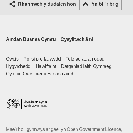
Rhannwch y dudalen hon
Yn ôl i'r brig
Amdan Busnes Cymru
Cysylltwch â ni
Cwcis
Polisi preifatrwydd
Telerau ac amodau
Hygyrchedd
Hawlfraint
Datganiad Iaith Gymraeg
Cynllun Gweithredu Economaidd
Mae'r holl gynnwys ar gael yn Open Government Licence,