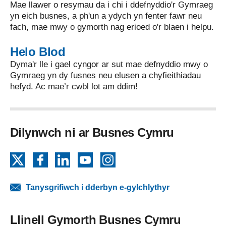
Mae llawer o resymau da i chi i ddefnyddio'r Gymraeg
yn eich busnes, a ph'un a ydych yn fenter fawr neu
fach, mae mwy o gymorth nag erioed o'r blaen i helpu.
Helo Blod
Dyma'r lle i gael cyngor ar sut mae defnyddio mwy o
Gymraeg yn dy fusnes neu elusen a chyfieithiadau
hefyd. Ac mae’r cwbl lot am ddim!
Dilynwch ni ar Busnes Cymru
X
Facebook
LinkedIn
YouTube
Instagram
Tanysgrifiwch i dderbyn e-gylchlythyr
Llinell Gymorth Busnes Cymru