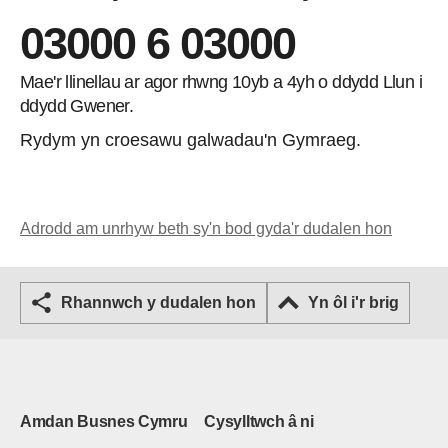
03000 6 03000
Mae'r llinellau ar agor rhwng 10yb a 4yh o ddydd Llun i
ddydd Gwener.
Rydym yn croesawu galwadau'n Gymraeg.
Adrodd am unrhyw beth sy'n bod gyda'r dudalen hon
Rhannwch y dudalen hon
Yn ôl i'r brig
Amdan Busnes Cymru
Cysylltwch â ni