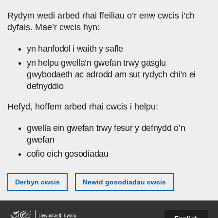
Skip to main content
Rydym wedi arbed rhai ffeiliau o’r enw cwcis i’ch
dyfais. Mae’r cwcis hyn:
yn hanfodol i waith y safle
yn helpu gwella’n gwefan trwy gasglu
gwybodaeth ac adrodd am sut rydych chi’n ei
defnyddio
Hefyd, hoffem arbed rhai cwcis i helpu:
gwella ein gwefan trwy fesur y defnydd o’n
gwefan
cofio eich gosodiadau
Derbyn cwcis
Newid gosodiadau cwcis