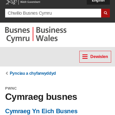
English
Search term
Dewislen
Pynciau a chyfarwyddyd
PWNC
Cymraeg busnes
Cymraeg Yn Eich Busnes