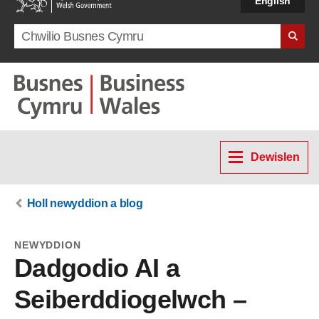
English
Search term
Dewislen
Holl newyddion a blog
NEWYDDION
Dadgodio AI a
Seiberddiogelwch –