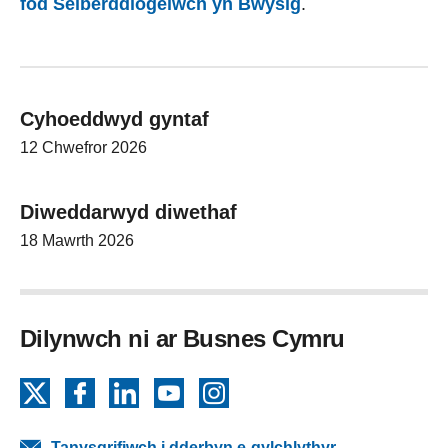
fod Seiberddiogelwch yn Bwysig
.
Cyhoeddwyd gyntaf
12 Chwefror 2026
Diweddarwyd diwethaf
18 Mawrth 2026
Dilynwch ni ar Busnes Cymru
X
Facebook
LinkedIn
YouTube
Instagram
Tanysgrifiwch i dderbyn e-gylchlythyr