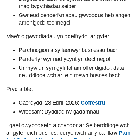
rhag bygythiadau seiber
Gwneud penderfyniadau gwybodus heb angen
arbenigedd technegol
Mae'r digwyddiadau yn ddelfrydol ar gyfer:
Perchnogion a sylfaenwyr busnesau bach
Penderfynwyr nad ydynt yn dechnegol
Unrhyw un sy'n gyfrifol am offer digidol, data
neu ddiogelwch ar-lein mewn busnes bach
Pryd a ble:
Caerdydd, 28 Ebrill 2026:
Cofrestru
Wrecsam:
Dyddiad i'w gadarnhau
I gael gwybodaeth a chyngor ar Seiberddiogelwch
ar gyfer eich busnes, edrychwch ar y canllaw
Pam