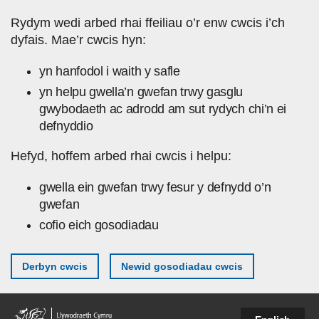
Skip to main content
Rydym wedi arbed rhai ffeiliau o’r enw cwcis i’ch
dyfais. Mae’r cwcis hyn:
yn hanfodol i waith y safle
yn helpu gwella’n gwefan trwy gasglu
gwybodaeth ac adrodd am sut rydych chi’n ei
defnyddio
Hefyd, hoffem arbed rhai cwcis i helpu:
gwella ein gwefan trwy fesur y defnydd o’n
gwefan
cofio eich gosodiadau
Derbyn cwcis
Newid gosodiadau cwcis