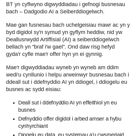
BT yn cyflwyno digwyddiadau i gefnogi busnesau
bach – Dadgodio AI a Seiberddiogelwch.
Mae gan fusnesau bach uchelgeisiau mawr ac yn y
byd digidol sy'n symud yn gyflym heddiw, nid yw
Deallusrwydd Artiffisial (AI) a seiberddiogelwch
bellach yn "braf i'w gael". Ond daw risg hefyd
gyda'r cyfle mae'r offer hyn yn ei gynnig.
Mae'r digwyddiadau wyneb yn wyneb am ddim
wedi'u cynllunio i helpu arweinwyr busnesau bach i
ddeall sut i ddefnyddio AI yn ddiogel, i ddiogelu eu
busnes ac sydd eisiau:
Deall sut i ddefnyddio AI yn effeithiol yn eu
busnes
Defnyddio offer digidol i arbed amser a hybu
cynhyrchiant
Diogelu eu data, eu systemau a'u cwsmeriaid