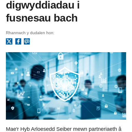
digwyddiadau i
fusnesau bach
Rhannwch y dudalen hon:
Facebook
Ebost
X
Mae'r Hyb Arloesedd Seiber mewn partneriaeth â