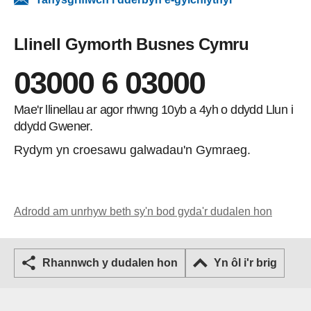
Llinell Gymorth Busnes Cymru
03000 6 03000
Mae'r llinellau ar agor rhwng 10yb a 4yh o ddydd Llun i
ddydd Gwener.
Rydym yn croesawu galwadau'n Gymraeg.
Adrodd am unrhyw beth sy'n bod gyda'r dudalen hon
Rhannwch y dudalen hon
Yn ôl i'r brig