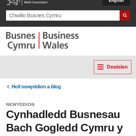
English
Search term
Dewislen
Holl newyddion a blog
NEWYDDION
Cynhadledd Busnesau
Bach Gogledd Cymru y