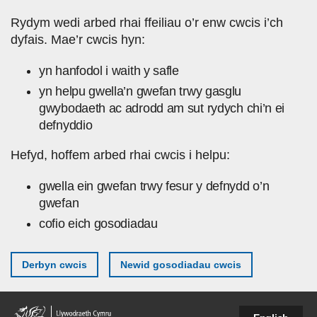
Skip to main content
Rydym wedi arbed rhai ffeiliau o’r enw cwcis i’ch
dyfais. Mae’r cwcis hyn:
yn hanfodol i waith y safle
yn helpu gwella’n gwefan trwy gasglu
gwybodaeth ac adrodd am sut rydych chi’n ei
defnyddio
Hefyd, hoffem arbed rhai cwcis i helpu:
gwella ein gwefan trwy fesur y defnydd o’n
gwefan
cofio eich gosodiadau
Derbyn cwcis
Newid gosodiadau cwcis