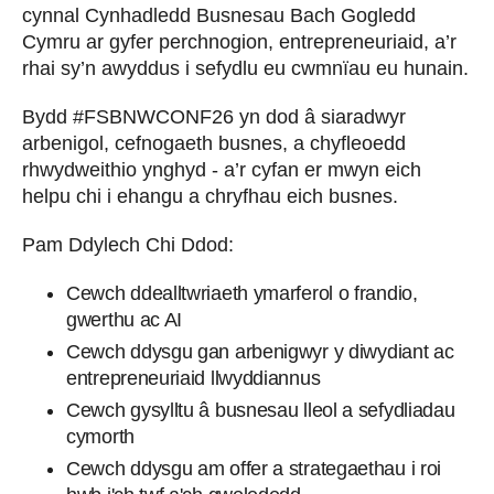
cynnal Cynhadledd Busnesau Bach Gogledd
Cymru ar gyfer perchnogion, entrepreneuriaid, a’r
rhai sy’n awyddus i sefydlu eu cwmnïau eu hunain.
Bydd #FSBNWCONF26 yn dod â siaradwyr
arbenigol, cefnogaeth busnes, a chyfleoedd
rhwydweithio ynghyd - a’r cyfan er mwyn eich
helpu chi i ehangu a chryfhau eich busnes.
Pam Ddylech Chi Ddod:
Cewch ddealltwriaeth ymarferol o frandio,
gwerthu ac AI
Cewch ddysgu gan arbenigwyr y diwydiant ac
entrepreneuriaid llwyddiannus
Cewch gysylltu â busnesau lleol a sefydliadau
cymorth
Cewch ddysgu am offer a strategaethau i roi