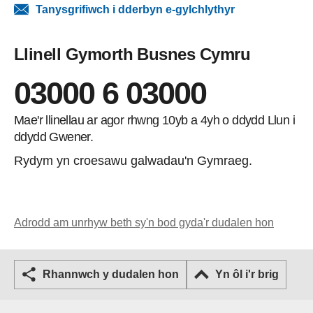
Tanysgrifiwch i dderbyn e-gylchlythyr
Llinell Gymorth Busnes Cymru
03000 6 03000
Mae'r llinellau ar agor rhwng 10yb a 4yh o ddydd Llun i
ddydd Gwener.
Rydym yn croesawu galwadau'n Gymraeg.
Adrodd am unrhyw beth sy'n bod gyda'r dudalen hon
Rhannwch y dudalen hon
Yn ôl i'r brig