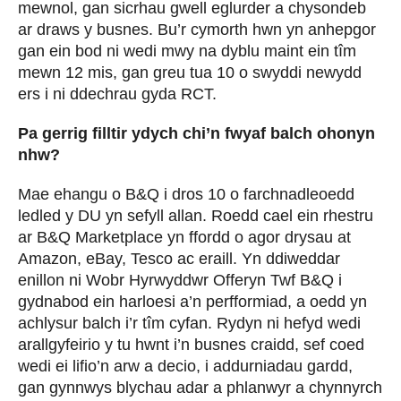
mewnol, gan sicrhau gwell eglurder a chysondeb
ar draws y busnes. Bu’r cymorth hwn yn anhepgor
gan ein bod ni wedi mwy na dyblu maint ein tîm
mewn 12 mis, gan greu tua 10 o swyddi newydd
ers i ni ddechrau gyda RCT.
Pa gerrig filltir ydych chi’n fwyaf balch ohonyn
nhw?
Mae ehangu o B&Q i dros 10 o farchnadleoedd
ledled y DU yn sefyll allan. Roedd cael ein rhestru
ar B&Q Marketplace yn ffordd o agor drysau at
Amazon, eBay, Tesco ac eraill. Yn ddiweddar
enillon ni Wobr Hyrwyddwr Offeryn Twf B&Q i
gydnabod ein harloesi a’n perfformiad, a oedd yn
achlysur balch i’r tîm cyfan. Rydyn ni hefyd wedi
arallgyfeirio y tu hwnt i’n busnes craidd, sef coed
wedi ei lifio’n arw a decio, i addurniadau gardd,
gan gynnwys blychau adar a phlanwyr a chynnyrch