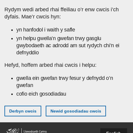
Skip to main content
Rydym wedi arbed rhai ffeiliau o’r enw cwcis i’ch
dyfais. Mae’r cwcis hyn:
yn hanfodol i waith y safle
yn helpu gwella’n gwefan trwy gasglu
gwybodaeth ac adrodd am sut rydych chi’n ei
defnyddio
Hefyd, hoffem arbed rhai cwcis i helpu:
gwella ein gwefan trwy fesur y defnydd o’n
gwefan
cofio eich gosodiadau
Derbyn cwcis
Newid gosodiadau cwcis