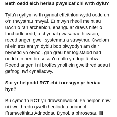
Beth oedd eich heriau pwysicaf chi wrth dyfu?
Tyfu’n gyflym wrth gynnal effeithlonrwydd oedd un
o’n rhwystrau mwyaf. Er mwyn rheoli meintiau
uwch o ran archebion, ehangu ar draws nifer o
farchadleoedd, a chynnal gwasanaeth cyson,
roedd angen gwell systemau a strwythur. Gwelom
ni ein trosiant yn dyblu bob blwyddyn am dair
blynedd yn olynol, gan greu her logistaidd nad
oedd ein hen brosesau’n gallu ymdopi â nhw.
Roedd angen i ni broffesiynoli ein gweithrediadau i
gefnogi twf cynaliadwy.
Sut yr helpodd RCT chi i oresgyn yr heriau
hyn?
Bu cymorth RCT yn drawsnewidiol. Fe helpon nhw
ni i weithredu gwell rheoliadau ariannol,
fframweithiau Adnoddau Dynol, a phrosesau llif