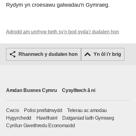
Rydym yn croesawu galwadau'n Gymraeg.
Adrodd am unrhyw beth sy'n bod gyda'r dudalen hon
Rhannwch y dudalen hon
Yn ôl i'r brig
Amdan Busnes Cymru
Cysylltwch â ni
Cwcis
Polisi preifatrwydd
Telerau ac amodau
Hygyrchedd
Hawlfraint
Datganiad Iaith Gymraeg
Cynllun Gweithredu Economaidd