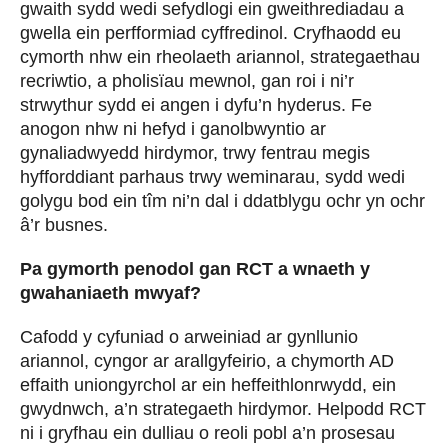
gwaith sydd wedi sefydlogi ein gweithrediadau a
gwella ein perfformiad cyffredinol. Cryfhaodd eu
cymorth nhw ein rheolaeth ariannol, strategaethau
recriwtio, a pholisïau mewnol, gan roi i ni’r
strwythur sydd ei angen i dyfu’n hyderus. Fe
anogon nhw ni hefyd i ganolbwyntio ar
gynaliadwyedd hirdymor, trwy fentrau megis
hyfforddiant parhaus trwy weminarau, sydd wedi
golygu bod ein tîm ni’n dal i ddatblygu ochr yn ochr
â’r busnes.
Pa gymorth penodol gan RCT a wnaeth y
gwahaniaeth mwyaf?
Cafodd y cyfuniad o arweiniad ar gynllunio
ariannol, cyngor ar arallgyfeirio, a chymorth AD
effaith uniongyrchol ar ein heffeithlonrwydd, ein
gwydnwch, a’n strategaeth hirdymor. Helpodd RCT
ni i gryfhau ein dulliau o reoli pobl a’n prosesau