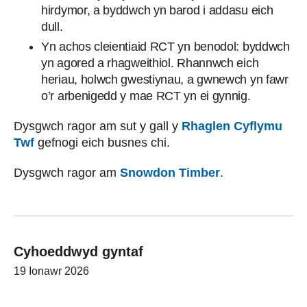
hirdymor, a byddwch yn barod i addasu eich
dull.
Yn achos cleientiaid RCT yn benodol: byddwch
yn agored a rhagweithiol. Rhannwch eich
heriau, holwch gwestiynau, a gwnewch yn fawr
o’r arbenigedd y mae RCT yn ei gynnig.
Dysgwch ragor am sut y gall y
Rhaglen Cyflymu
Twf
gefnogi eich busnes chi.
Dysgwch ragor am
Snowdon Timber
.
Cyhoeddwyd gyntaf
19 Ionawr 2026