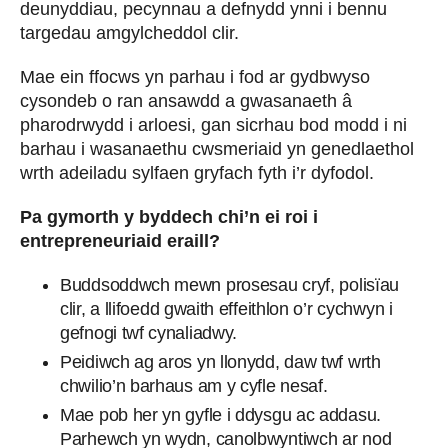
deunyddiau, pecynnau a defnydd ynni i bennu
targedau amgylcheddol clir.
Mae ein ffocws yn parhau i fod ar gydbwyso
cysondeb o ran ansawdd a gwasanaeth â
pharodrwydd i arloesi, gan sicrhau bod modd i ni
barhau i wasanaethu cwsmeriaid yn genedlaethol
wrth adeiladu sylfaen gryfach fyth i’r dyfodol.
Pa gymorth y byddech chi’n ei roi i
entrepreneuriaid eraill?
Buddsoddwch mewn prosesau cryf, polisïau
clir, a llifoedd gwaith effeithlon o’r cychwyn i
gefnogi twf cynaliadwy.
Peidiwch ag aros yn llonydd, daw twf wrth
chwilio’n barhaus am y cyfle nesaf.
Mae pob her yn gyfle i ddysgu ac addasu.
Parhewch yn wydn, canolbwyntiwch ar nod