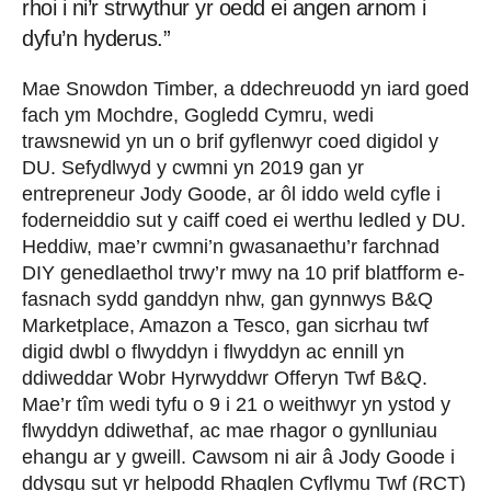
rhoi i ni’r strwythur yr oedd ei angen arnom i
dyfu’n hyderus.”
Mae Snowdon Timber, a ddechreuodd yn iard goed
fach ym Mochdre, Gogledd Cymru, wedi
trawsnewid yn un o brif gyflenwyr coed digidol y
DU. Sefydlwyd y cwmni yn 2019 gan yr
entrepreneur Jody Goode, ar ôl iddo weld cyfle i
foderneiddio sut y caiff coed ei werthu ledled y DU.
Heddiw, mae’r cwmni’n gwasanaethu’r farchnad
DIY genedlaethol trwy’r mwy na 10 prif blatfform e-
fasnach sydd ganddyn nhw, gan gynnwys B&Q
Marketplace, Amazon a Tesco, gan sicrhau twf
digid dwbl o flwyddyn i flwyddyn ac ennill yn
ddiweddar Wobr Hyrwyddwr Offeryn Twf B&Q.
Mae’r tîm wedi tyfu o 9 i 21 o weithwyr yn ystod y
flwyddyn ddiwethaf, ac mae rhagor o gynlluniau
ehangu ar y gweill. Cawsom ni air â Jody Goode i
ddysgu sut yr helpodd Rhaglen Cyflymu Twf (RCT)