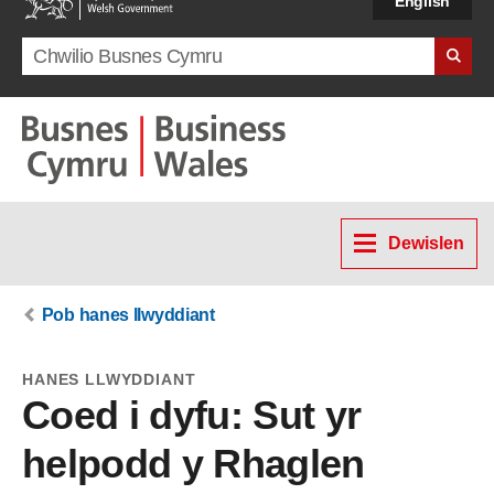
English
Search term
Dewislen
Pob hanes llwyddiant
HANES LLWYDDIANT
Coed i dyfu: Sut yr
helpodd y Rhaglen