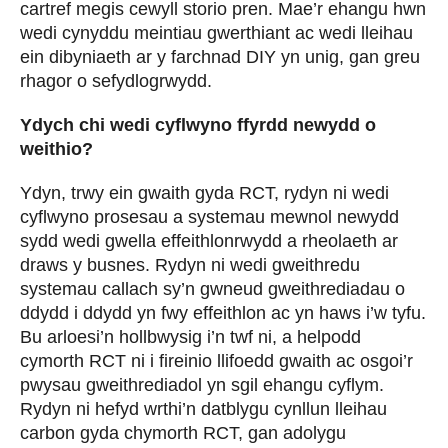
cartref megis cewyll storio pren. Mae’r ehangu hwn
wedi cynyddu meintiau gwerthiant ac wedi lleihau
ein dibyniaeth ar y farchnad DIY yn unig, gan greu
rhagor o sefydlogrwydd.
Ydych chi wedi cyflwyno ffyrdd newydd o
weithio?
Ydyn, trwy ein gwaith gyda RCT, rydyn ni wedi
cyflwyno prosesau a systemau mewnol newydd
sydd wedi gwella effeithlonrwydd a rheolaeth ar
draws y busnes. Rydyn ni wedi gweithredu
systemau callach sy’n gwneud gweithrediadau o
ddydd i ddydd yn fwy effeithlon ac yn haws i’w tyfu.
Bu arloesi’n hollbwysig i’n twf ni, a helpodd
cymorth RCT ni i fireinio llifoedd gwaith ac osgoi’r
pwysau gweithrediadol yn sgil ehangu cyflym.
Rydyn ni hefyd wrthi’n datblygu cynllun lleihau
carbon gyda chymorth RCT, gan adolygu