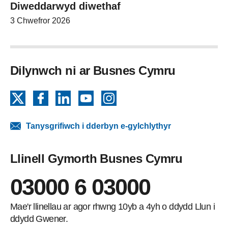
Diweddarwyd diwethaf
3 Chwefror 2026
Dilynwch ni ar Busnes Cymru
X
Facebook
LinkedIn
YouTube
Instagram
Tanysgrifiwch i dderbyn e-gylchlythyr
Llinell Gymorth Busnes Cymru
03000 6 03000
Mae'r llinellau ar agor rhwng 10yb a 4yh o ddydd Llun i
ddydd Gwener.