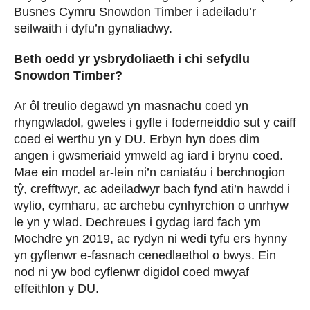
Busnes Cymru Snowdon Timber i adeiladu’r
seilwaith i dyfu’n gynaliadwy.
Beth oedd yr ysbrydoliaeth i chi sefydlu
Snowdon Timber?
Ar ôl treulio degawd yn masnachu coed yn
rhyngwladol, gweles i gyfle i foderneiddio sut y caiff
coed ei werthu yn y DU. Erbyn hyn does dim
angen i gwsmeriaid ymweld ag iard i brynu coed.
Mae ein model ar-lein ni’n caniatáu i berchnogion
tŷ, crefftwyr, ac adeiladwyr bach fynd ati’n hawdd i
wylio, cymharu, ac archebu cynhyrchion o unrhyw
le yn y wlad. Dechreues i gydag iard fach ym
Mochdre yn 2019, ac rydyn ni wedi tyfu ers hynny
yn gyflenwr e-fasnach cenedlaethol o bwys. Ein
nod ni yw bod cyflenwr digidol coed mwyaf
effeithlon y DU.