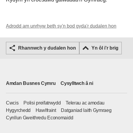
Adrodd am unrhyw beth sy'n bod gyda'r dudalen hon
Rhannwch y dudalen hon
Yn ôl i'r brig
Amdan Busnes Cymru
Cysylltwch â ni
Cwcis
Polisi preifatrwydd
Telerau ac amodau
Hygyrchedd
Hawlfraint
Datganiad Iaith Gymraeg
Cynllun Gweithredu Economaidd