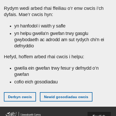
Skip to main content
Rydym wedi arbed rhai ffeiliau o’r enw cwcis i’ch
dyfais. Mae’r cwcis hyn:
yn hanfodol i waith y safle
yn helpu gwella’n gwefan trwy gasglu
gwybodaeth ac adrodd am sut rydych chi’n ei
defnyddio
Hefyd, hoffem arbed rhai cwcis i helpu:
gwella ein gwefan trwy fesur y defnydd o’n
gwefan
cofio eich gosodiadau
Derbyn cwcis
Newid gosodiadau cwcis