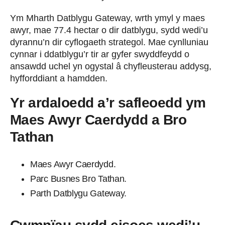
Ym Mharth Datblygu Gateway, wrth ymyl y maes
awyr, mae 77.4 hectar o dir datblygu, sydd wedi’u
dyrannu’n dir cyflogaeth strategol. Mae cynlluniau
cynnar i ddatblygu’r tir ar gyfer swyddfeydd o
ansawdd uchel yn ogystal â chyfleusterau addysg,
hyfforddiant a hamdden.
Yr ardaloedd a’r safleoedd ym
Maes Awyr Caerdydd a Bro
Tathan
Maes Awyr Caerdydd.
Parc Busnes Bro Tathan.
Parth Datblygu Gateway.