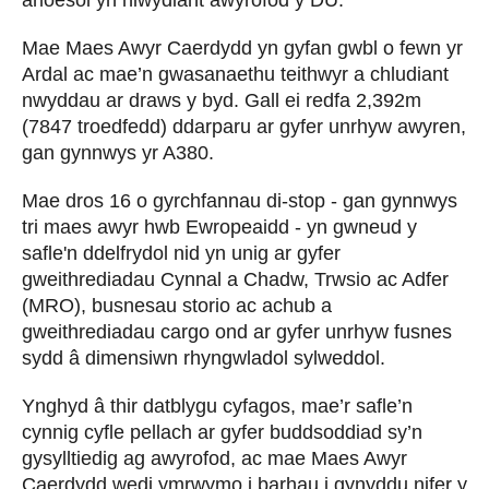
Mae Maes Awyr Caerdydd yn gyfan gwbl o fewn yr
Ardal ac mae’n gwasanaethu teithwyr a chludiant
nwyddau ar draws y byd. Gall ei redfa 2,392m
(7847 troedfedd) ddarparu ar gyfer unrhyw awyren,
gan gynnwys yr A380.
Mae dros 16 o gyrchfannau di-stop - gan gynnwys
tri maes awyr hwb Ewropeaidd - yn gwneud y
safle'n ddelfrydol nid yn unig ar gyfer
gweithrediadau Cynnal a Chadw, Trwsio ac Adfer
(MRO), busnesau storio ac achub a
gweithrediadau cargo ond ar gyfer unrhyw fusnes
sydd â dimensiwn rhyngwladol sylweddol.
Ynghyd â thir datblygu cyfagos, mae’r safle’n
cynnig cyfle pellach ar gyfer buddsoddiad sy’n
gysylltiedig ag awyrofod, ac mae Maes Awyr
Caerdydd wedi ymrwymo i barhau i gynyddu nifer y