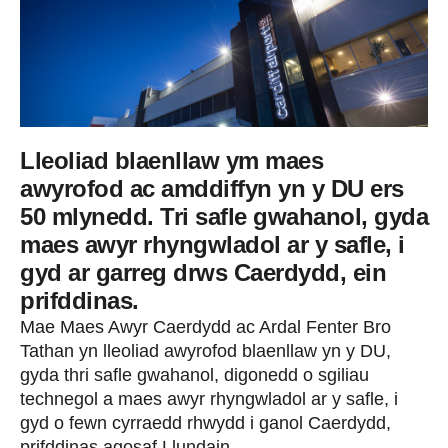
Lleoliad blaenllaw ym maes
awyrofod ac amddiffyn yn y DU ers
50 mlynedd. Tri safle gwahanol, gyda
maes awyr rhyngwladol ar y safle, i
gyd ar garreg drws Caerdydd, ein
prifddinas.
Mae Maes Awyr Caerdydd ac Ardal Fenter Bro
Tathan yn lleoliad awyrofod blaenllaw yn y DU,
gyda thri safle gwahanol, digonedd o sgiliau
technegol a maes awyr rhyngwladol ar y safle, i
gyd o fewn cyrraedd rhwydd i ganol Caerdydd,
prifddinas agosaf Llundain.