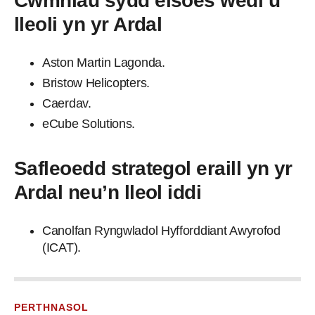
Cwmnïau sydd eisoes wedi’u
lleoli yn yr Ardal
Aston Martin Lagonda.
Bristow Helicopters.
Caerdav.
eCube Solutions.
Safleoedd strategol eraill yn yr
Ardal neu’n lleol iddi
Canolfan Ryngwladol Hyfforddiant Awyrofod
(ICAT).
PERTHNASOL