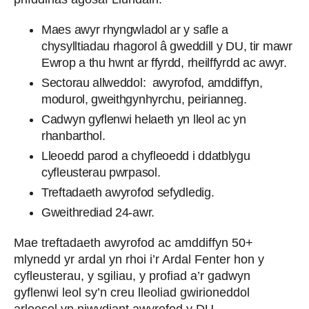
Maes awyr rhyngwladol ar y safle a
chysylltiadau rhagorol â gweddill y DU, tir mawr
Ewrop a thu hwnt ar ffyrdd, rheilffyrdd ac awyr.
Sectorau allweddol: awyrofod, amddiffyn,
modurol, gweithgynhyrchu, peirianneg.
Cadwyn gyflenwi helaeth yn lleol ac yn
rhanbarthol.
Lleoedd parod a chyfleoedd i ddatblygu
cyfleusterau pwrpasol.
Treftadaeth awyrofod sefydledig.
Gweithrediad 24-awr.
Mae treftadaeth awyrofod ac amddiffyn 50+
mlynedd yr ardal yn rhoi i’r Ardal Fenter hon y
cyfleusterau, y sgiliau, y profiad a’r gadwyn
gyflenwi leol sy’n creu lleoliad gwirioneddol
arloesol yn niwydiant awyrofod y DU.