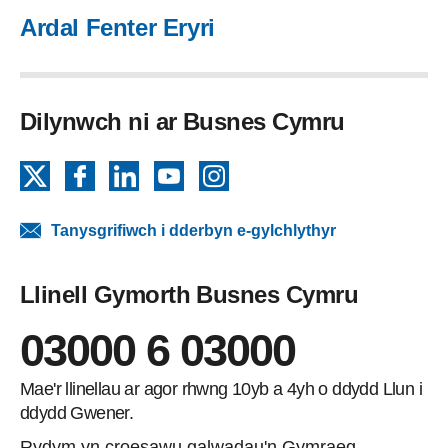
Ardal Fenter Eryri
Dilynwch ni ar Busnes Cymru
X
Facebook
LinkedIn
YouTube
Instagram
Tanysgrifiwch i dderbyn e-gylchlythyr
Llinell Gymorth Busnes Cymru
03000 6 03000
Mae'r llinellau ar agor rhwng 10yb a 4yh o ddydd Llun i
ddydd Gwener.
Rydym yn croesawu galwadau'n Gymraeg.