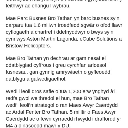
teithwyr ac ehangu llwybrau.
Mae Parc Busnes Bro Tathan yn barc busnes sy’n
darparu tua 1.6 miliwn troedfedd sgwâr o ofod llawr
cyflogaeth a chartref i ddefnyddwyr o bwys sy’n
cynnwys Aston Martin Lagonda, eCube Solutions a
Bristow Helicopters.
Mae Bro Tathan yn dechrau ar gam nesaf ei
ddatblygiad cyffrous i greu cyrchfan arloesol i
fusnesau, gan gynnig amrywiaeth o gyfleoedd
datblygu a galwedigaethol.
Wedi’i leoli dros safle o tua 1,200 erw ynghyd â’i
redfa gwbl weithredol ei hun, mae Bro Tathan
wedi’i leoli’n strategol o ran Maes Awyr Caerdydd
ac Ardal Fenter Bro Tathan, 5 milltir o Faes Awyr
Caerdydd ac o fewn cyrraedd rhwydd i draffordd yr
M4 a dinasoedd mawr y DU.