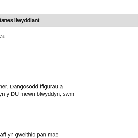
anes llwyddiant
pau
smer. Dangosodd ffigurau a
au yn y DU mewn blwyddyn, swm
 staff yn gweithio pan mae