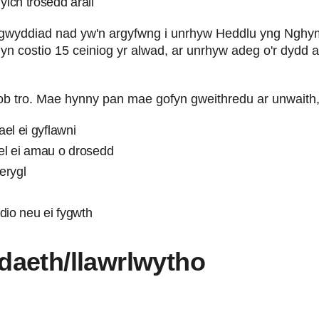
lch trosedd arall
io digwyddiad nad yw'n argyfwng i unrhyw Heddlu yng Nghymr
yn costio 15 ceiniog yr alwad, ar unrhyw adeg o'r dydd
b tro. Mae hynny pan mae gofyn gweithredu ar unwaith
el ei gyflawni
el ei amau o drosedd
erygl
dio neu ei fygwth
aeth/llawrlwytho