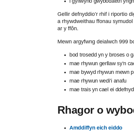
i gyflwyno gwybodaeth ynghy
Gellir defnyddio’r rhif i riport
a rhywdweithau ffonau symudol 
ar y ffôn.
Mewn argyfwng deialwch 999 bo
bod trosedd yn y broses o ga
mae rhywun gerllaw sy’n ca
mae bywyd rhywun mewn p
mae rhywun wedi’i anafu
mae trais yn cael ei ddefnyd
Rhagor o wybod
Amddiffyn eich eiddo