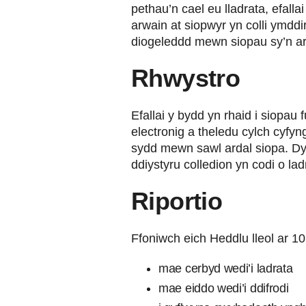
pethau’n cael eu lladrata, efalla
arwain at siopwyr yn colli ymdd
diogeleddd mewn siopau sy’n arw
Rhwystro
Efallai y bydd yn rhaid i siop
electronig a theledu cylch cyfyng
sydd mewn sawl ardal siopa. Dyl
ddiystyru colledion yn codi o la
Riportio
Ffoniwch eich Heddlu lleol ar 10
mae cerbyd wedi’i ladrata
mae eiddo wedi’i ddifrodi