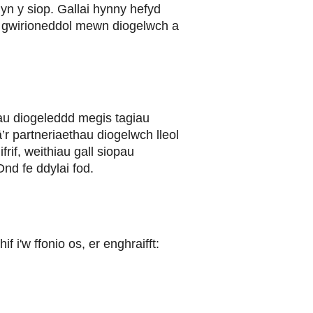
 yn y siop. Gallai hynny hefyd
yg gwirioneddol mewn diogelwch a
au diogeleddd megis tagiau
â’r partneriaethau diogelwch lleol
if, weithiau gall siopau
 Ond fe ddylai fod.
 i'w ffonio os, er enghraifft: