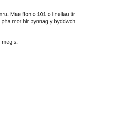
u. Mae ffonio 101 o linellau tir
 a pha mor hir bynnag y byddwch
, megis: