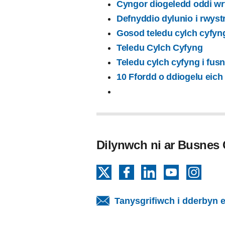
Cyngor diogeledd oddi wr
Defnyddio dylunio i rwyst
Gosod teledu cylch cyfyn
Teledu Cylch Cyfyng
Teledu cylch cyfyng i fu
10 Ffordd o ddiogelu eich
Dilynwch ni ar Busnes
X
Facebook
LinkedIn
YouTube
Insta
Tanysgrifiwch i dderbyn e