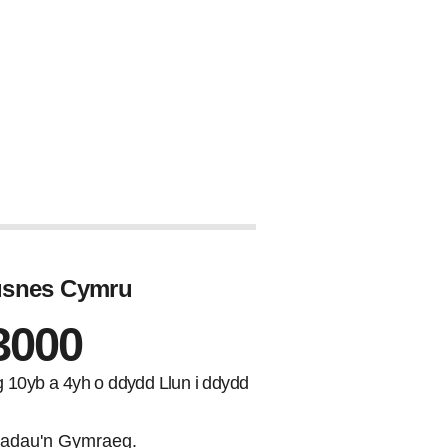
Busnes Cymru
3000
ng 10yb a 4yh o ddydd Llun i ddydd
adau'n Gymraeg.