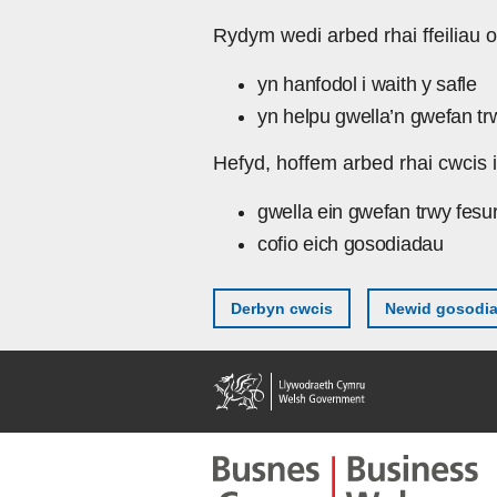
Skip to main content
Rydym wedi arbed rhai ffeiliau o
yn hanfodol i waith y safle
yn helpu gwella’n gwefan tr
Hefyd, hoffem arbed rhai cwcis i
gwella ein gwefan trwy fesu
cofio eich gosodiadau
Derbyn cwcis
Newid gosodi