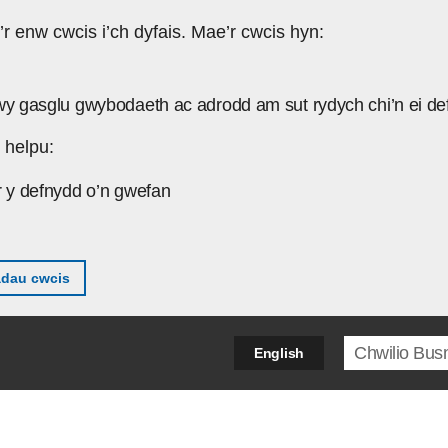
’r enw cwcis i’ch dyfais. Mae’r cwcis hyn:
wy gasglu gwybodaeth ac adrodd am sut rydych chi’n ei de
 helpu:
r y defnydd o’n gwefan
adau cwcis
Search ter
English