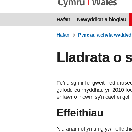
Hafan
Newyddion a blogiau
Hafan
Pynciau a chyfarwyddyd
Lladrata o 
Fe’i disgrifir fel gweithred dr
gafodd eu rhyddhau yn 2010 fod
enfawr o incwm sy'n cael ei gol
Effeithiau
Nid ariannol yn unig yw'r effeith