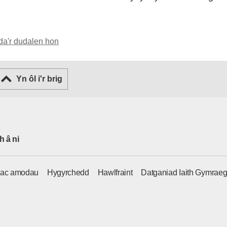
da'r dudalen hon
Yn ôl i'r brig
h â ni
 ac amodau
Hygyrchedd
Hawlfraint
Datganiad Iaith Gymrae