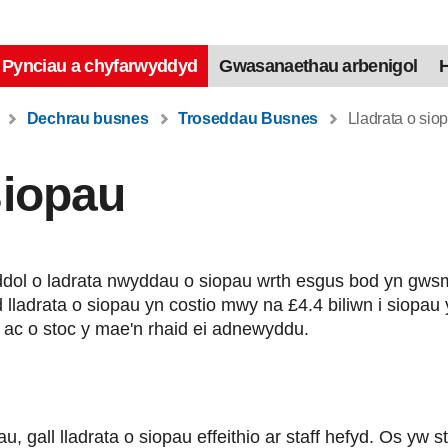
Pynciau a chyfarwyddyd
Gwasanaethau arbenigol
H
Dechrau busnes
Troseddau Busnes
Lladrata o sio
siopau
oseddol o ladrata nwyddau o siopau wrth esgus bod yn gw
 lladrata o siopau yn costio mwy na £4.4 biliwn i siop
li ac o stoc y mae'n rhaid ei adnewyddu.
iau, gall lladrata o siopau effeithio ar staff hefyd. Os yw