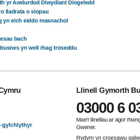
th yr Awdurdod Diwydiant Diogeledd
ro lladrata o siopau
g yn eich eiddo masnachol
snesau bach
 busnes yn well rhag troseddu
 Cymru
Llinell Gymorth 
03000 6 0
gram
Mae'r llinellau ar agor rhw
-gylchlythyr
Gwener.
Rydym yn croesawu galw