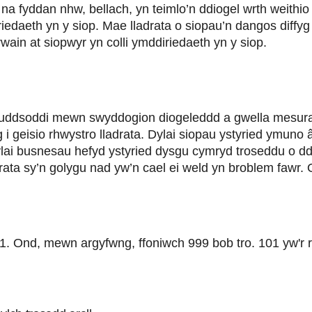
i na fyddan nhw, bellach, yn teimlo’n ddiogel wrth weithio
iriedaeth yn y siop. Mae lladrata o siopau’n dangos diff
ain at siopwyr yn colli ymddiriedaeth yn y siop.
au fuddsoddi mewn swyddogion diogeleddd a gwella mesur
 i geisio rhwystro lladrata. Dylai siopau ystyried ymuno 
ai busnesau hefyd ystyried dysgu cymryd troseddu o ddifr
drata sy’n golygu nad yw’n cael ei weld yn broblem fawr.
1. Ond, mewn argyfwng, ffoniwch 999 bob tro. 101 yw'r rhif