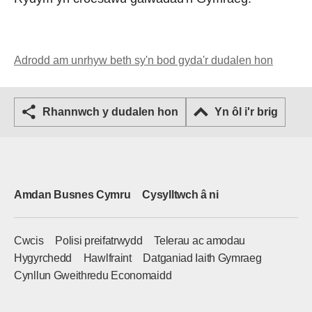
Adrodd am unrhyw beth sy'n bod gyda'r dudalen hon
Rhannwch y dudalen hon
Yn ôl i'r brig
Amdan Busnes Cymru
Cysylltwch â ni
Cwcis
Polisi preifatrwydd
Telerau ac amodau
Hygyrchedd
Hawlfraint
Datganiad Iaith Gymraeg
Cynllun Gweithredu Economaidd