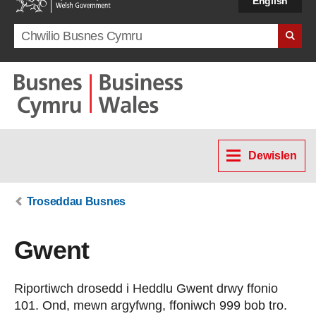
English
Search term
Dewislen
Troseddau Busnes
Gwent
Riportiwch drosedd i Heddlu Gwent drwy ffonio
101. Ond, mewn argyfwng, ffoniwch 999 bob tro.