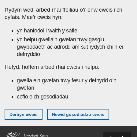
Skip to main content
Rydym wedi arbed rhai ffeiliau o’r enw cwcis i’ch
dyfais. Mae’r cwcis hyn:
yn hanfodol i waith y safle
yn helpu gwella’n gwefan trwy gasglu
gwybodaeth ac adrodd am sut rydych chi’n ei
defnyddio
Hefyd, hoffem arbed rhai cwcis i helpu:
gwella ein gwefan trwy fesur y defnydd o’n
gwefan
cofio eich gosodiadau
Derbyn cwcis
Newid gosodiadau cwcis