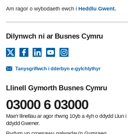
Am ragor o wybodaeth ewch i
Heddlu Gwent
.
Dilynwch ni ar Busnes Cymru
X
Facebook
LinkedIn
YouTube
Instagram
Tanysgrifiwch i dderbyn e-gylchlythyr
Llinell Gymorth Busnes Cymru
03000 6 03000
Mae'r llinellau ar agor rhwng 10yb a 4yh o ddydd Llun i
ddydd Gwener.
Rydym yn croesawu galwadau'n Gymraeg.