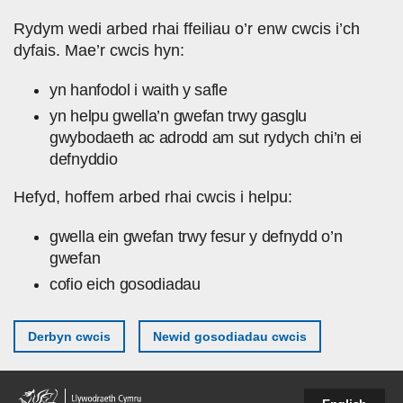
Skip to main content
Rydym wedi arbed rhai ffeiliau o’r enw cwcis i’ch
dyfais. Mae’r cwcis hyn:
yn hanfodol i waith y safle
yn helpu gwella’n gwefan trwy gasglu
gwybodaeth ac adrodd am sut rydych chi’n ei
defnyddio
Hefyd, hoffem arbed rhai cwcis i helpu:
gwella ein gwefan trwy fesur y defnydd o’n
gwefan
cofio eich gosodiadau
Derbyn cwcis
Newid gosodiadau cwcis