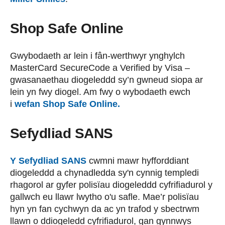
Shop Safe Online
Gwybodaeth ar lein i fân-werthwyr ynghylch
MasterCard SecureCode a Verified by Visa –
gwasanaethau diogeleddd sy’n gwneud siopa ar
lein yn fwy diogel. Am fwy o wybodaeth ewch
i
wefan Shop Safe Online.
Sefydliad SANS
Y Sefydliad SANS
cwmni mawr hyfforddiant
diogeleddd a chynadledda sy'n cynnig templedi
rhagorol ar gyfer polisïau diogeleddd cyfrifiadurol y
gallwch eu llawr lwytho o'u safle. Mae’r polisïau
hyn yn fan cychwyn da ac yn trafod y sbectrwm
llawn o ddiogeledd cyfrifiadurol, gan gynnwys