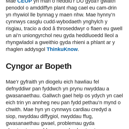
Mae
CEOP
yn rhan o heddlu’r DU gyda'r gwaith
penodol o amddiffyn plant rhag cael eu cam-drin
yn rhywiol lle bynnag y maen nhw. Mae hynny’n
cynnwys casglu cudd-wybodaeth ynghylch y
risgiau, tracio a dod â throseddwyr o flaen eu gwell
un ai’n uniongyrchol neu gyda heddluoedd lleol a
rhyngwladol a gweithio gyda rhieni a phlant ar y
rhaglen addysgol
ThinkuKnow
.​
Cyngor ar Bopeth
Mae’r gyfraith yn diogelu eich hawliau fel
defnyddiwr pan fyddwch yn prynu nwyddau a
gwasanaethau. Gallwch gael help os ydych yn cael
eich trin yn annheg neu pan fydd pethau’n mynd o
chwith. Mae hyn yn cynnwys cardiau credyd a
siop, nwyddau diffygiol, nwyddau ffug,
gwasanaethau gwael, problemau gyda