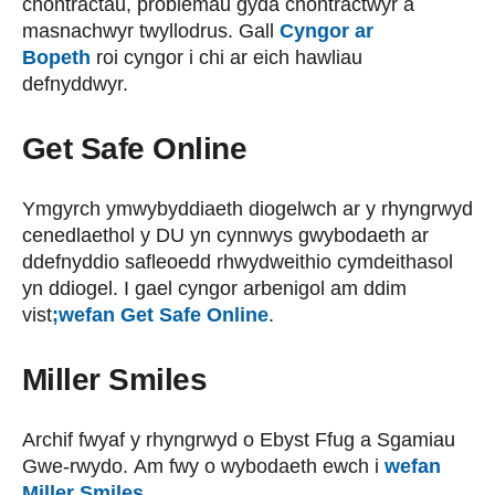
chontractau, problemau gyda chontractwyr a
masnachwyr twyllodrus. Gall
Cyngor ar
Bopeth
roi cyngor i chi ar eich hawliau
defnyddwyr.
Get Safe Online
Ymgyrch ymwybyddiaeth diogelwch ar y rhyngrwyd
cenedlaethol y DU yn cynnwys gwybodaeth ar
ddefnyddio safleoedd rhwydweithio cymdeithasol
yn ddiogel. I gael cyngor arbenigol am ddim
vist
;wefan Get Safe Online
.
Miller Smiles
Archif fwyaf y rhyngrwyd o Ebyst Ffug a Sgamiau
Gwe-rwydo. Am fwy o wybodaeth ewch i
wefan
Miller Smiles
.