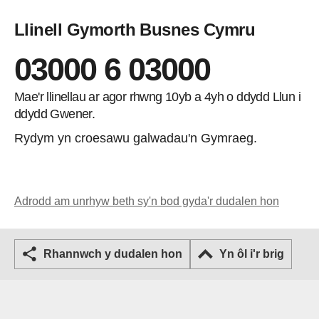
Llinell Gymorth Busnes Cymru
03000 6 03000
Mae'r llinellau ar agor rhwng 10yb a 4yh o ddydd Llun i
ddydd Gwener.
Rydym yn croesawu galwadau'n Gymraeg.
Adrodd am unrhyw beth sy'n bod gyda'r dudalen hon
Rhannwch y dudalen hon
Yn ôl i'r brig