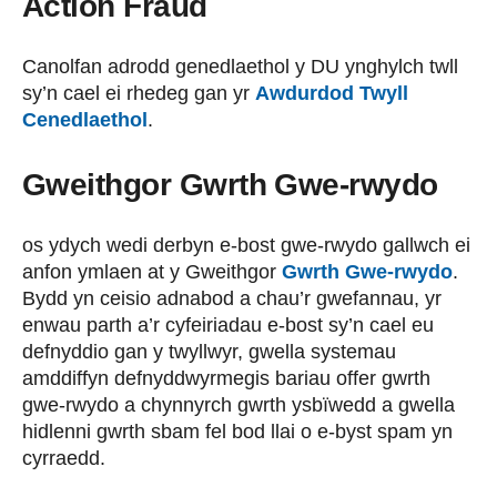
Action Fraud
Canolfan adrodd genedlaethol y DU ynghylch twll
sy’n cael ei rhedeg gan yr
Awdurdod Twyll
Cenedlaethol
.
Gweithgor Gwrth Gwe-rwydo
os ydych wedi derbyn e-bost gwe-rwydo gallwch ei
anfon ymlaen at y Gweithgor
Gwrth Gwe-rwydo
.
Bydd yn ceisio adnabod a chau’r gwefannau, yr
enwau parth a’r cyfeiriadau e-bost sy’n cael eu
defnyddio gan y twyllwyr, gwella systemau
amddiffyn defnyddwyrmegis bariau offer gwrth
gwe-rwydo a chynnyrch gwrth ysbïwedd a gwella
hidlenni gwrth sbam fel bod llai o e-byst spam yn
cyrraedd.