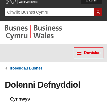
English
Search term
Dewislen
Troseddau Busnes
Dolenni Defnyddiol
Cynnwys