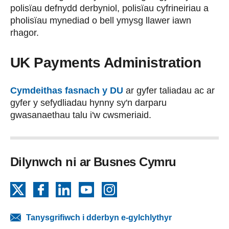
polisïau defnydd derbyniol, polisïau cyfrineiriau a
pholisïau mynediad o bell ymysg llawer iawn
rhagor.
UK Payments Administration
Cymdeithas fasnach y DU
ar gyfer taliadau ac ar
gyfer y sefydliadau hynny sy'n darparu
gwasanaethau talu i'w cwsmeriaid.
Dilynwch ni ar Busnes Cymru
X
Facebook
LinkedIn
YouTube
Instagram
Tanysgrifiwch i dderbyn e-gylchlythyr