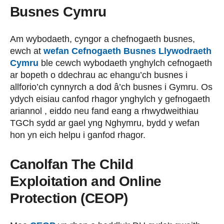
Busnes Cymru
Am wybodaeth, cyngor a chefnogaeth busnes,
ewch at
wefan Cefnogaeth Busnes Llywodraeth
Cymru
ble cewch wybodaeth ynghylch cefnogaeth
ar bopeth o ddechrau ac ehangu’ch busnes i
allforio’ch cynnyrch a dod â’ch busnes i Gymru. Os
ydych eisiau canfod rhagor ynghylch y gefnogaeth
ariannol , eiddo neu fand eang a rhwydweithiau
TGCh sydd ar gael yng Nghymru, bydd y wefan
hon yn eich helpu i ganfod rhagor.
Canolfan The Child
Exploitation and Online
Protection (CEOP)