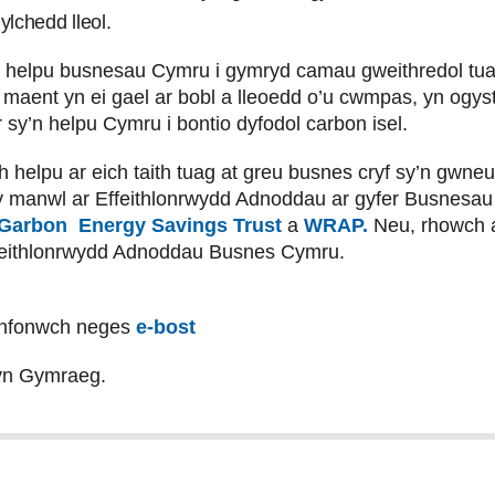
ylchedd lleol.
 helpu busnesau Cymru i gymryd camau gweithredol tuag
l maent yn ei gael ar bobl a lleoedd o’u cwmpas, yn og
 sy’n helpu Cymru i bontio dyfodol carbon isel.
 helpu ar eich taith tuag at greu busnes cryf sy’n gwneu
manwl ar Effeithlonrwydd Adnoddau ar gyfer Busnesau 
 Garbon
Energy Savings Trust
a
WRAP.
Neu, rhowch al
ffeithlonrwydd Adnoddau Busnes Cymru.
nfonwch neges
e-bost
yn Gymraeg.