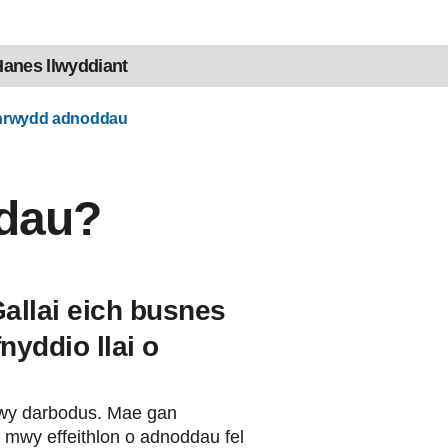
anes llwyddiant
onrwydd adnoddau
ddau?
allai eich busnes
nyddio llai o
fwy darbodus. Mae gan
 mwy effeithlon o adnoddau fel