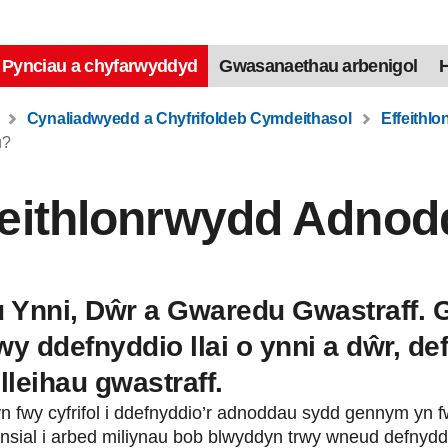
Pynciau a chyfarwyddyd
Gwasanaethau arbenigol
H
Cynaliadwyedd a Chyfrifoldeb Cymdeithasol
Effeithl
u?
feithlonrwydd Adno
 Ynni, Dŵr a Gwaredu Gwastraff. G
wy ddefnyddio llai o ynni a dŵr, def
lleihau gwastraff.
 fwy cyfrifol i ddefnyddio’r adnoddau sydd gennym yn 
nsial i arbed miliynau bob blwyddyn trwy wneud defnydd