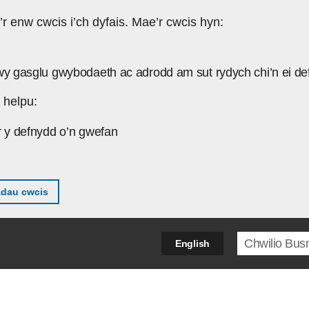
’r enw cwcis i’ch dyfais. Mae’r cwcis hyn:
wy gasglu gwybodaeth ac adrodd am sut rydych chi’n ei de
 helpu:
r y defnydd o’n gwefan
adau cwcis
Search ter
English