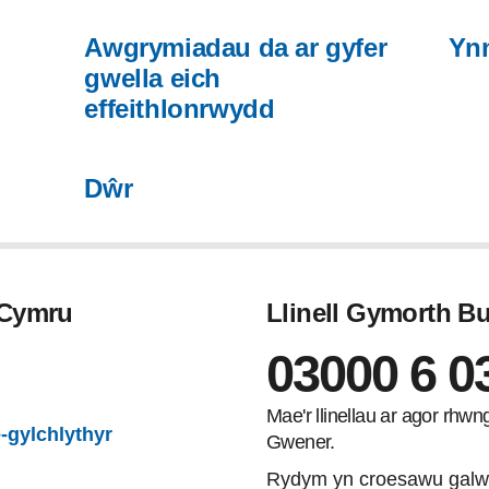
Awgrymiadau da ar gyfer
Yn
gwella eich
effeithlonrwydd
Dŵr
 Cymru
Llinell Gymorth 
03000 6 0
gram
Mae'r llinellau ar agor rhw
-gylchlythyr
Gwener.
Rydym yn croesawu galw