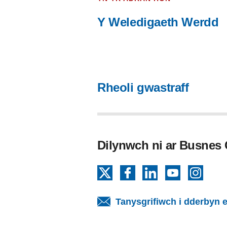
Y Weledigaeth Werdd
Rheoli gwastraff
Dilynwch ni ar Busnes
X
Facebook
LinkedIn
YouTube
Insta
Tanysgrifiwch i dderbyn e