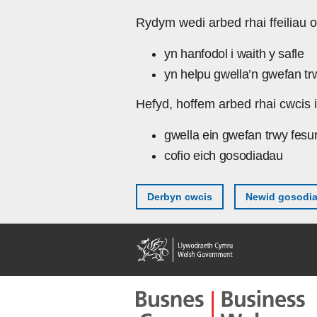
Skip to main content
Rydym wedi arbed rhai ffeiliau o
yn hanfodol i waith y safle
yn helpu gwella’n gwefan tr
Hefyd, hoffem arbed rhai cwcis i
gwella ein gwefan trwy fesu
cofio eich gosodiadau
Derbyn cwcis
Newid gosodi