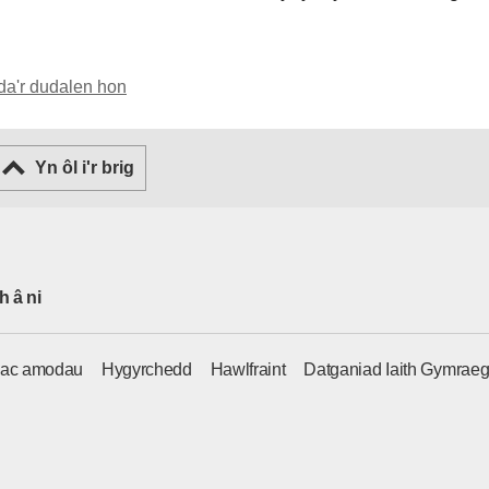
da'r dudalen hon
Yn ôl i'r brig
h â ni
 ac amodau
Hygyrchedd
Hawlfraint
Datganiad Iaith Gymrae