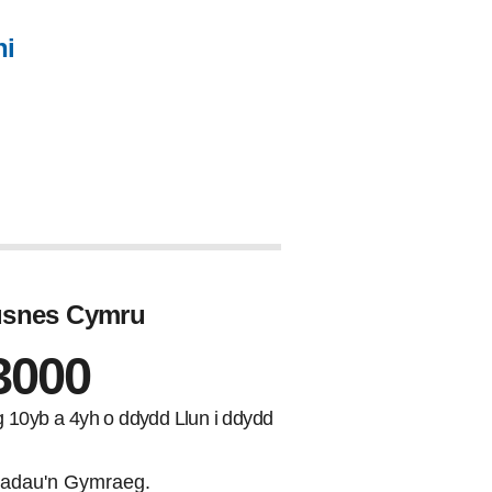
ni
Busnes Cymru
3000
ng 10yb a 4yh o ddydd Llun i ddydd
adau'n Gymraeg.