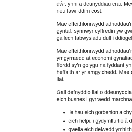
dŵr, ynni a deunyddiau crai. Me
neu fawr ddim cost.
Mae effeithlonrwydd adnoddau'n 
gyntaf, synnwyr cyffredin yw g
gallech fabwysiadu dull i ddiogel
Mae effeithlonrwydd adnoddau’n
ymgyrraedd at economi gynaliad
ffordd sy’n golygu na fyddant yn
heffaith ar yr amgylchedd. Mae 
llai.
Gall defnyddio llai o ddeunyddia
eich busnes i gyrraedd marchna
lleihau eich gorbenion a ch
eich helpu i gydymffurfio â
gwella eich delwedd ymhlith 