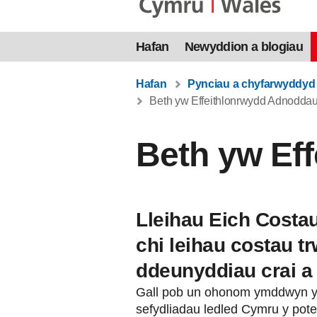
Hafan
Newyddion a blogiau
Hafan
Pynciau a chyfarwyddyd
Beth yw Effeithlonrwydd Adnodda
Beth yw Ef
Lleihau Eich Costau
chi leihau costau tr
ddeunyddiau crai a 
Gall pob un ohonom ymddwyn yn
sefydliadau ledled Cymru y pote