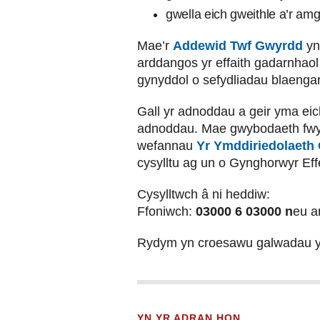
gwella eich gweithle a’r amg
Mae’r
Addewid Twf Gwyrdd
yn
arddangos yr effaith gadarnhao
gynyddol o sefydliadau blaengar
Gall yr adnoddau a geir yma eich
adnoddau. Mae gwybodaeth fwy 
wefannau
Yr Ymddiriedolaeth
cysylltu ag un o Gynghorwyr E
Cysylltwch â ni heddiw:
Ffoniwch:
03000 6 03000 n
eu a
Rydym yn croesawu galwadau 
YN YR ADRAN HON