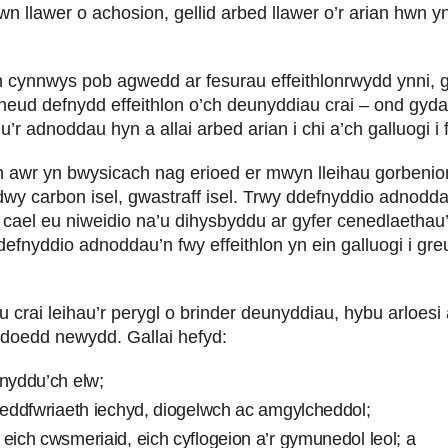
wn llawer o achosion, gellid arbed llawer o’r arian hwn 
cynnwys pob agwedd ar fesurau effeithlonrwydd ynni, gw
wneud defnydd effeithlon o’ch deunyddiau crai – ond gy
u’r adnoddau hyn a allai arbed arian i chi a’ch galluogi i
 awr yn bwysicach nag erioed er mwyn lleihau gorbenio
wy carbon isel, gwastraff isel. Trwy ddefnyddio adnod
 cael eu niweidio na’u dihysbyddu ar gyfer cenedlaethau’r
defnyddio adnoddau’n fwy effeithlon yn ein galluogi i gr
u crai leihau’r perygl o brinder deunyddiau, hybu arloesi
doedd newydd. Gallai hefyd:
ynyddu’ch elw;
 deddfwriaeth iechyd, diogelwch ac amgylcheddol;
eich cwsmeriaid, eich cyflogeion a’r gymunedol leol; a