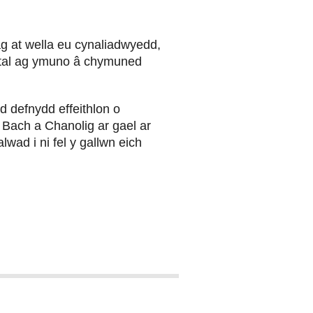
 at wella eu cynaliadwyedd,
ystal ag ymuno â chymuned
d defnydd effeithlon o
Bach a Chanolig ar gael ar
wad i ni fel y gallwn eich