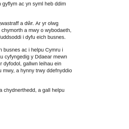
yn gyflym ac yn syml heb ddim
astraff a dŵr. Ar yr olwg
da chymorth a mwy o wybodaeth,
 fuddsoddi i dyfu eich busnes.
n busnes ac i helpu Cymru i
dau cyfyngedig y Ddaear mewn
 dyfodol, gallwn leihau ein
eu mwy, a hynny trwy ddefnyddio
 a chydnerthedd, a gall helpu