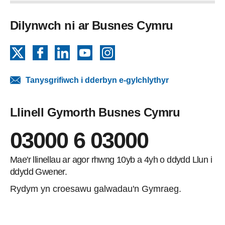
Dilynwch ni ar Busnes Cymru
X
Facebook
LinkedIn
YouTube
Instagram
Tanysgrifiwch i dderbyn e-gylchlythyr
Llinell Gymorth Busnes Cymru
03000 6 03000
Mae'r llinellau ar agor rhwng 10yb a 4yh o ddydd Llun i
ddydd Gwener.
Rydym yn croesawu galwadau'n Gymraeg.