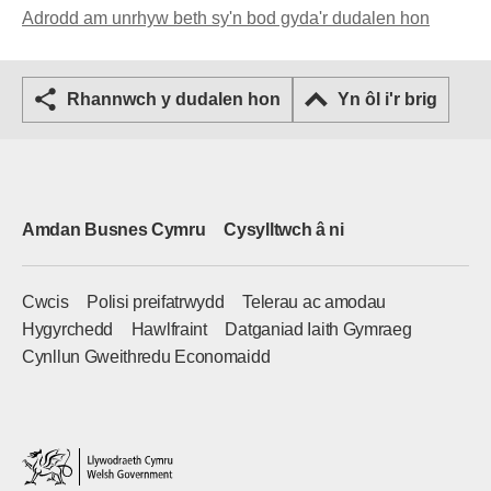
Adrodd am unrhyw beth sy'n bod gyda'r dudalen hon
Rhannwch y dudalen hon
Yn ôl i'r brig
Amdan Busnes Cymru
Cysylltwch â ni
Cwcis
Polisi preifatrwydd
Telerau ac amodau
Hygyrchedd
Hawlfraint
Datganiad Iaith Gymraeg
Cynllun Gweithredu Economaidd