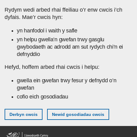
Skip to main content
Rydym wedi arbed rhai ffeiliau o’r enw cwcis i’ch
dyfais. Mae’r cwcis hyn:
yn hanfodol i waith y safle
yn helpu gwella’n gwefan trwy gasglu
gwybodaeth ac adrodd am sut rydych chi’n ei
defnyddio
Hefyd, hoffem arbed rhai cwcis i helpu:
gwella ein gwefan trwy fesur y defnydd o’n
gwefan
cofio eich gosodiadau
Derbyn cwcis
Newid gosodiadau cwcis