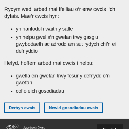
Skip to main content
Rydym wedi arbed rhai ffeiliau o’r enw cwcis i’ch
dyfais. Mae’r cwcis hyn:
yn hanfodol i waith y safle
yn helpu gwella’n gwefan trwy gasglu
gwybodaeth ac adrodd am sut rydych chi’n ei
defnyddio
Hefyd, hoffem arbed rhai cwcis i helpu:
gwella ein gwefan trwy fesur y defnydd o’n
gwefan
cofio eich gosodiadau
Derbyn cwcis
Newid gosodiadau cwcis