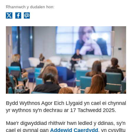
Rhannwch y dudalen hon:
Facebook
Ebost
X
Bydd Wythnos Agor Eich Llygaid yn cael ei chynnal
yr wythnos sy'n dechrau ar 17 Tachwedd 2025.
Mae'r digwyddiad rhithwir hwn ledled y ddinas, sy'n
cael ei gynnal gan
Addewid Caerdydd
, yn cysylltu