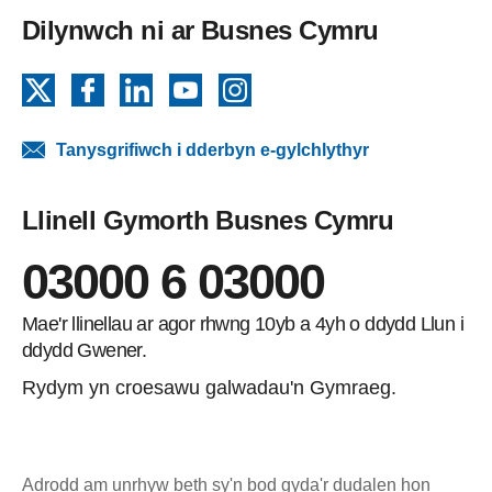
Dilynwch ni ar Busnes Cymru
X
Facebook
LinkedIn
YouTube
Instagram
Tanysgrifiwch i dderbyn e-gylchlythyr
Llinell Gymorth Busnes Cymru
03000 6 03000
Mae'r llinellau ar agor rhwng 10yb a 4yh o ddydd Llun i
ddydd Gwener.
Rydym yn croesawu galwadau'n Gymraeg.
Adrodd am unrhyw beth sy'n bod gyda'r dudalen hon