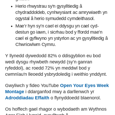
Herio rhwystrau sy'n gysylltiedig â
chydraddoldeb, cynhwysiant ac amrywiaeth yn
ogystal â herio symudedd cymdeithasol.
Mae’r hyn sy’n cael ei ddysgu yn cael cyd-
destun go iawn, i sicrhau bod y ffordd mae’n
cael ei gyflwyno yn ystyrlon ac yn gysylltiedig â
Chwricwlwm Cymru.
Y llynedd dywedodd 82% o ddisgyblion eu bod
wedi dysgu rhywbeth newydd (sy’n ganran
ryfeddol), ac roedd 72% yn meddwl bod y
cwmnïau'n lleoedd ysbrydoledig i weithio ynddynt.
Gwyliwch y fideo YouTube
Open Your Eyes Week
Montage
i ddarganfod mwy a darllenwch yr
Adroddiadau Effaith
o flynyddoedd blaenorol.
Os hoffech gael rhagor o wybodaeth am Wythnos