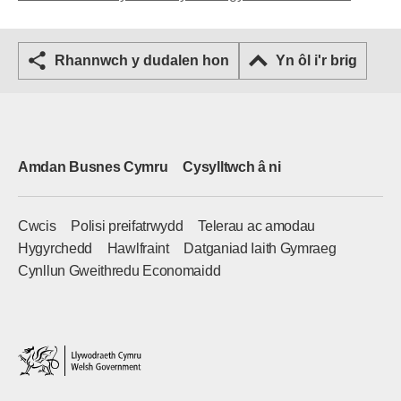
Rhannwch y dudalen hon
Yn ôl i'r brig
Amdan Busnes Cymru
Cysylltwch â ni
Cwcis
Polisi preifatrwydd
Telerau ac amodau
Hygyrchedd
Hawlfraint
Datganiad Iaith Gymraeg
Cynllun Gweithredu Economaidd