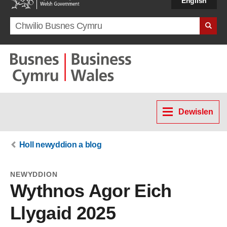
English
Search term
Dewislen
Holl newyddion a blog
NEWYDDION
Wythnos Agor Eich
Llygaid 2025