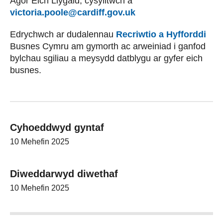
Agor Eich Llygaid, cysylltwch â
victoria.poole@cardiff.gov.uk
Edrychwch ar dudalennau
Recriwtio a Hyfforddi
Busnes Cymru am gymorth ac arweiniad i ganfod
bylchau sgiliau a meysydd datblygu ar gyfer eich
busnes.
Cyhoeddwyd gyntaf
10 Mehefin 2025
Diweddarwyd diwethaf
10 Mehefin 2025