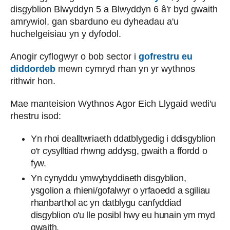
disgyblion Blwyddyn 5 a Blwyddyn 6 â'r byd gwaith
amrywiol, gan sbarduno eu dyheadau a'u
huchelgeisiau yn y dyfodol.
Anogir cyflogwyr o bob sector i
gofrestru eu
diddordeb
mewn cymryd rhan yn yr wythnos
rithwir hon.
Mae manteision Wythnos Agor Eich Llygaid wedi'u
rhestru isod:
Yn rhoi dealltwriaeth ddatblygedig i ddisgyblion
o'r cysylltiad rhwng addysg, gwaith a ffordd o
fyw.
Yn cynyddu ymwybyddiaeth disgyblion,
ysgolion a rhieni/gofalwyr o yrfaoedd a sgiliau
rhanbarthol ac yn datblygu canfyddiad
disgyblion o'u lle posibl hwy eu hunain ym myd
gwaith.