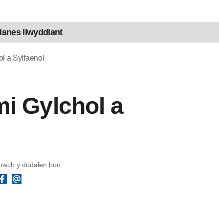
anes llwyddiant
l a Sylfaenol
i Gylchol a
wch y dudalen hon:
Facebook
Ebost