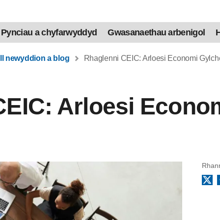
Pynciau a chyfarwyddyd
Gwasanaethau arbenigol
H
ll newyddion a blog
Rhaglenni CEIC: Arloesi Economi Gylcho
CEIC: Arloesi Econom
Rhann
X