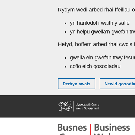
Skip to main content
Rydym wedi arbed rhai ffeiliau o
yn hanfodol i waith y safle
yn helpu gwella’n gwefan tr
Hefyd, hoffem arbed rhai cwcis i
gwella ein gwefan trwy fesu
cofio eich gosodiadau
Derbyn cwcis
Newid gosodi