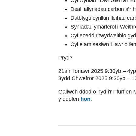
Cyflwyniad i Dwf Glân a’r E
Deall allyriadau carbon a’r 
Datblygu cynllun lleihau ca
Syniadau ymarferol i Weithr
Cyfleoedd rhwydweithio gyd
Cyfle am sesiwn 1 awr o fent
Pryd?
21ain Ionawr 2025 9:30yb – 4yp
3ydd Chwefror 2025 9:30yb – 1
Gallwch ddod o hyd i'r Ffurflen 
y ddolen
hon
.