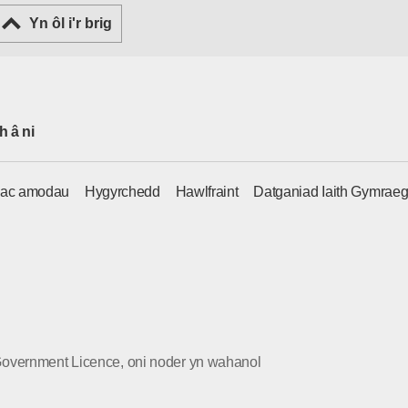
Yn ôl i'r brig
h â ni
 ac amodau
Hygyrchedd
Hawlfraint
Datganiad Iaith Gymrae
Government Licence, oni noder yn wahanol