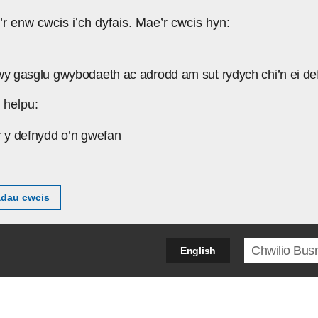
’r enw cwcis i’ch dyfais. Mae’r cwcis hyn:
wy gasglu gwybodaeth ac adrodd am sut rydych chi’n ei de
 helpu:
r y defnydd o’n gwefan
adau cwcis
Search ter
English