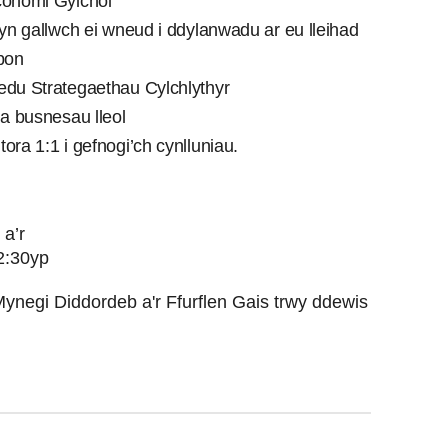
conomi Gylchol
hyn gallwch ei wneud i ddylanwadu ar eu lleihad
rbon
edu Strategaethau Cylchlythyr
a busnesau lleol
ora 1:1 i gefnogi’ch cynlluniau.
 a’r
2:30yp
Mynegi Diddordeb a'r Ffurflen Gais trwy ddewis