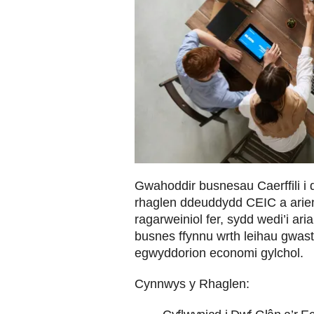
Gwahoddir busnesau Caerffili i 
rhaglen ddeuddydd CEIC a arien
ragarweiniol fer, sydd wedi’i ar
busnes ffynnu wrth leihau gwast
egwyddorion economi gylchol.
Cynnwys y Rhaglen: