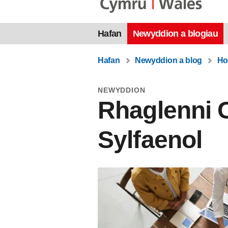
Hafan
Newyddion a blogiau
Hafan
Newyddion a blog
Ho
NEWYDDION
Rhaglenni 
Sylfaenol