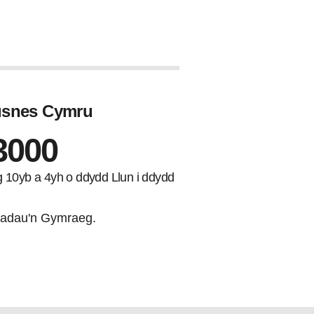
Busnes Cymru
3000
ng 10yb a 4yh o ddydd Llun i ddydd
adau'n Gymraeg.