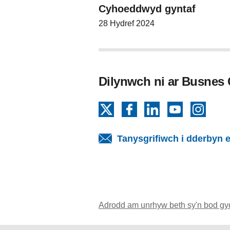
Cyhoeddwyd gyntaf
28 Hydref 2024
Dilynwch ni ar Busnes
X
Facebook
LinkedIn
YouTube
Insta
Tanysgrifiwch i dderbyn e
Adrodd am unrhyw beth sy'n bod gy