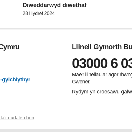
Diweddarwyd diwethaf
28 Hydref 2024
 Cymru
Llinell Gymorth 
03000 6 0
gram
Mae'r llinellau ar agor rhw
-gylchlythyr
Gwener.
Rydym yn croesawu galw
da'r dudalen hon