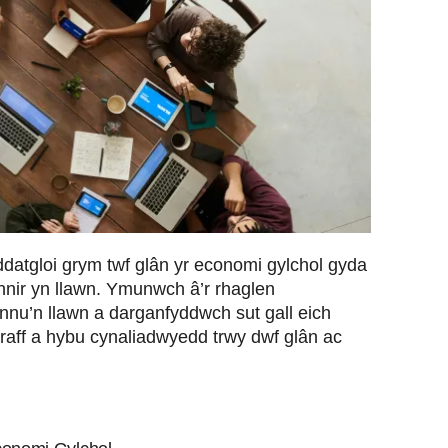
ddatgloi grym twf glân yr economi gylchol gyda
nir yn llawn. Ymunwch â’r rhaglen
iannu’n llawn a darganfyddwch sut gall eich
raff a hybu cynaliadwyedd trwy dwf glân ac