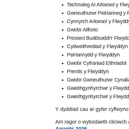
Technoleg AI Arloesol y Fl
Gwneuthurwr Peirianneg y 
Cynnyrch Arloesol y Flwydd
Gwobr Allforio
Prosiect Buddsoddi’r Flwyd
Cydweithrediad y Flwyddyn
Peiriannydd y Flwyddyn
Gwobr Cyfraniad Eithriadol
Prentis y Flwyddyn
Gwobr Gwneuthurwr Cynal
Gweithgynhyrchwr y Flwydd
Gweithgynhyrchwr y Flwyddy
Y dyddiad cau ar gyfer cyflwyn
Am ragor o wybodaeth cliciwch 
Awards 2026
.