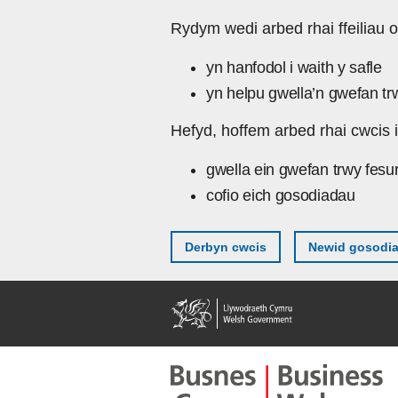
Skip to main content
Rydym wedi arbed rhai ffeiliau o
yn hanfodol i waith y safle
yn helpu gwella’n gwefan tr
Hefyd, hoffem arbed rhai cwcis i
gwella ein gwefan trwy fesu
cofio eich gosodiadau
Derbyn cwcis
Newid gosodi