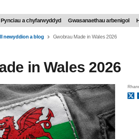
Pynciau a chyfarwyddyd
Gwasanaethau arbenigol
H
ll newyddion a blog
Gwobrau Made in Wales 2026
de in Wales 2026
Rhann
X