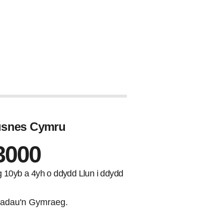
Busnes Cymru
3000
ng 10yb a 4yh o ddydd Llun i ddydd
adau'n Gymraeg.