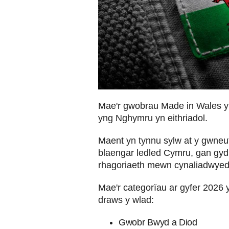
Mae'r gwobrau Made in Wales y
yng Nghymru yn eithriadol.
Maent yn tynnu sylw at y gwneut
blaengar ledled Cymru, gan gy
rhagoriaeth mewn cynaliadwyedd
Mae'r categorïau ar gyfer 2026 y
draws y wlad:
Gwobr Bwyd a Diod