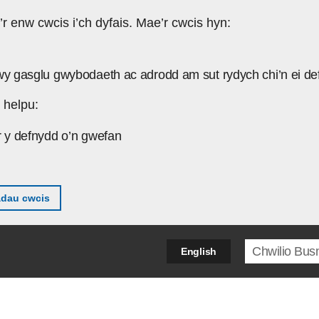
’r enw cwcis i’ch dyfais. Mae’r cwcis hyn:
wy gasglu gwybodaeth ac adrodd am sut rydych chi’n ei de
 helpu:
r y defnydd o’n gwefan
adau cwcis
Search ter
English