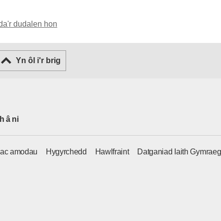
da'r dudalen hon
Yn ôl i'r brig
h â ni
 ac amodau
Hygyrchedd
Hawlfraint
Datganiad Iaith Gymrae