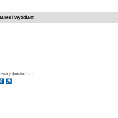
anes llwyddiant
wch y dudalen hon:
Facebook
Ebost