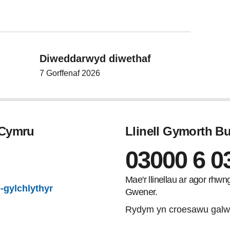
Diweddarwyd diwethaf
7 Gorffenaf 2026
 Cymru
Llinell Gymorth 
03000 6 0
gram
Mae'r llinellau ar agor rhw
-gylchlythyr
Gwener.
Rydym yn croesawu galw