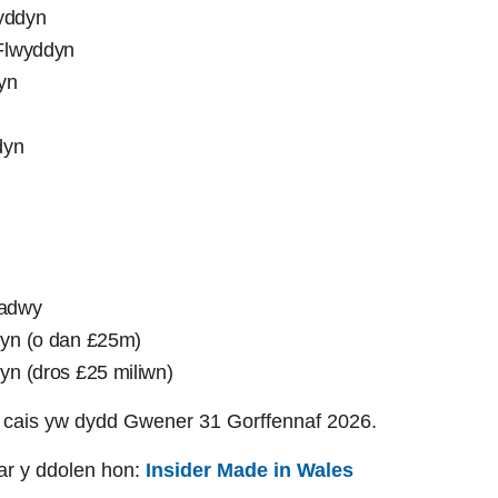
wyddyn
Flwyddyn
yn
dyn
iadwy
yn (o dan £25m)
n (dros £25 miliwn)
o cais yw dydd Gwener 31 Gorffennaf 2026.
ar y ddolen hon:
Insider Made in Wales