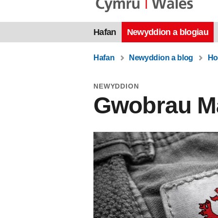
Hafan
Newyddion a blogiau
Hafan
Newyddion a blog
Ho
NEWYDDION
Gwobrau Ma