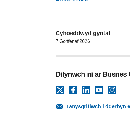
Cyhoeddwyd gyntaf
7 Gorffenaf 2026
Dilynwch ni ar Busnes
X
Facebook
LinkedIn
YouTube
Insta
Tanysgrifiwch i dderbyn e