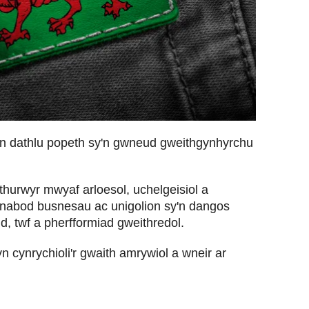
n dathlu popeth sy'n gwneud gweithgynhyrchu
hurwyr mwyaf arloesol, uchelgeisiol a
dnabod busnesau ac unigolion sy'n dangos
, twf a pherfformiad gweithredol.
n cynrychioli'r gwaith amrywiol a wneir ar