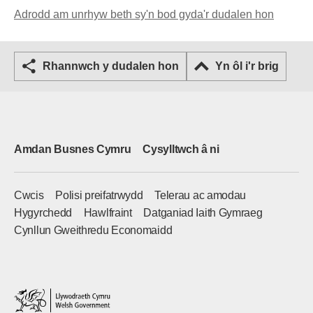
Adrodd am unrhyw beth sy'n bod gyda'r dudalen hon
Rhannwch y dudalen hon
Yn ôl i'r brig
Amdan Busnes Cymru
Cysylltwch â ni
Cwcis
Polisi preifatrwydd
Telerau ac amodau
Hygyrchedd
Hawlfraint
Datganiad Iaith Gymraeg
Cynllun Gweithredu Economaidd