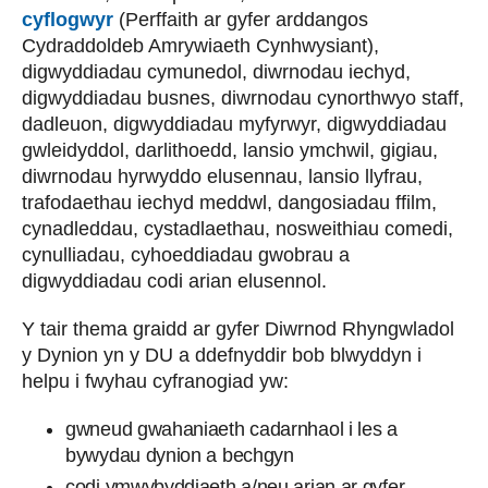
cyflogwyr
(Perffaith ar gyfer arddangos
Cydraddoldeb Amrywiaeth Cynhwysiant),
digwyddiadau cymunedol, diwrnodau iechyd,
digwyddiadau busnes, diwrnodau cynorthwyo staff,
dadleuon, digwyddiadau myfyrwyr, digwyddiadau
gwleidyddol, darlithoedd, lansio ymchwil, gigiau,
diwrnodau hyrwyddo elusennau, lansio llyfrau,
trafodaethau iechyd meddwl, dangosiadau ffilm,
cynadleddau, cystadlaethau, nosweithiau comedi,
cynulliadau, cyhoeddiadau gwobrau a
digwyddiadau codi arian elusennol.
Y tair thema graidd ar gyfer Diwrnod Rhyngwladol
y Dynion yn y DU a ddefnyddir bob blwyddyn i
helpu i fwyhau cyfranogiad yw:
gwneud gwahaniaeth cadarnhaol i les a
bywydau dynion a bechgyn
codi ymwybyddiaeth a/neu arian ar gyfer