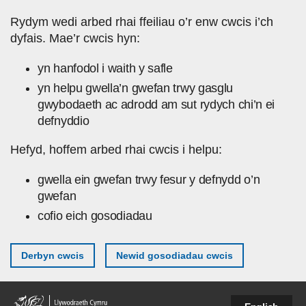
Skip to main content
Rydym wedi arbed rhai ffeiliau o’r enw cwcis i’ch
dyfais. Mae’r cwcis hyn:
yn hanfodol i waith y safle
yn helpu gwella’n gwefan trwy gasglu
gwybodaeth ac adrodd am sut rydych chi’n ei
defnyddio
Hefyd, hoffem arbed rhai cwcis i helpu:
gwella ein gwefan trwy fesur y defnydd o’n
gwefan
cofio eich gosodiadau
Derbyn cwcis
Newid gosodiadau cwcis