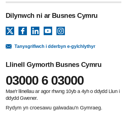
Dilynwch ni ar Busnes Cymru
X
Facebook
LinkedIn
YouTube
Instagram
Tanysgrifiwch i dderbyn e-gylchlythyr
Llinell Gymorth Busnes Cymru
03000 6 03000
Mae'r llinellau ar agor rhwng 10yb a 4yh o ddydd Llun i
ddydd Gwener.
Rydym yn croesawu galwadau'n Gymraeg.