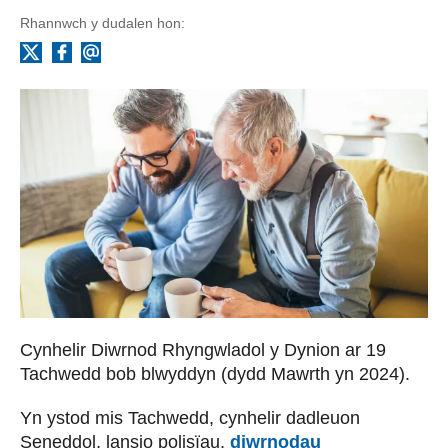
Rhannwch y dudalen hon:
Facebook
Ebost
X
Cynhelir Diwrnod Rhyngwladol y Dynion ar 19
Tachwedd bob blwyddyn (dydd Mawrth yn 2024).
Yn ystod mis Tachwedd, cynhelir dadleuon
Seneddol, lansio polisïau,
diwrnodau