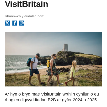
VisitBritain
Rhannwch y dudalen hon:
Facebook
Ebost
X
Ar hyn o bryd mae VisitBritain wrthi’n cynllunio eu
rhaglen digwyddiadau B2B ar gyfer 2024 a 2025.