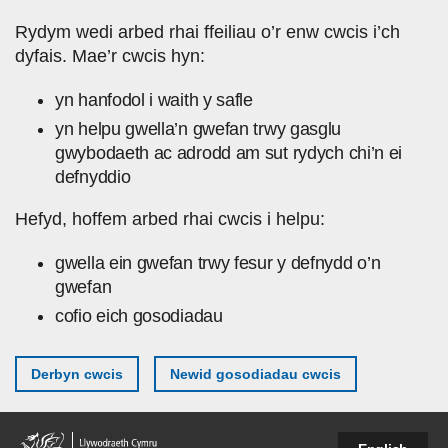
Skip to main content
Rydym wedi arbed rhai ffeiliau o’r enw cwcis i’ch
dyfais. Mae’r cwcis hyn:
yn hanfodol i waith y safle
yn helpu gwella’n gwefan trwy gasglu
gwybodaeth ac adrodd am sut rydych chi’n ei
defnyddio
Hefyd, hoffem arbed rhai cwcis i helpu:
gwella ein gwefan trwy fesur y defnydd o’n
gwefan
cofio eich gosodiadau
Derbyn cwcis
Newid gosodiadau cwcis