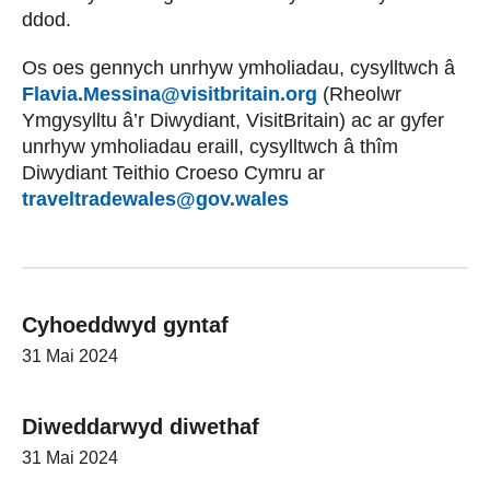
ddod.
Os oes gennych unrhyw ymholiadau, cysylltwch â
Flavia.Messina@visitbritain.org
(Rheolwr
Ymgysylltu â’r Diwydiant, VisitBritain) ac ar gyfer
unrhyw ymholiadau eraill, cysylltwch â thîm
Diwydiant Teithio Croeso Cymru ar
traveltradewales@gov.wales
Cyhoeddwyd gyntaf
31 Mai 2024
Diweddarwyd diwethaf
31 Mai 2024