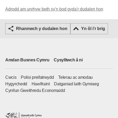
Adrodd am unrhyw beth sy'n bod gyda'r dudalen hon
Rhannwch y dudalen hon
Yn ôl i'r brig
Amdan Busnes Cymru
Cysylltwch â ni
Cwcis
Polisi preifatrwydd
Telerau ac amodau
Hygyrchedd
Hawlfraint
Datganiad Iaith Gymraeg
Cynllun Gweithredu Economaidd