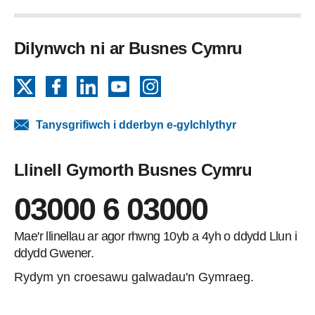
Dilynwch ni ar Busnes Cymru
X
Facebook
LinkedIn
YouTube
Instagram
Tanysgrifiwch i dderbyn e-gylchlythyr
Llinell Gymorth Busnes Cymru
03000 6 03000
Mae'r llinellau ar agor rhwng 10yb a 4yh o ddydd Llun i
ddydd Gwener.
Rydym yn croesawu galwadau'n Gymraeg.