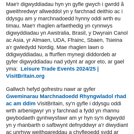
Mae'r digwyddiadau hyn yn gyfle gwych i gwrdd â
gweithredwyr allweddol yn y farchnad deithio ac i
ddysgu am y marchnadoedd hynny oddi wrth eu
timau. Mae'r rhaglen arfaethedig yn cynnwys
digwyddiadau yn Awstralia, Brasil, y Dwyrain Canol
ac Asia, yr Almaen, UDA, Ffrainc, Sbaen, Tsieina
a’r gwledydd Nordig. Mae rhaglen lawn o
ddigwyddiadau, a ffurflen mynegi diddordeb ar
gyfer digwyddiadau nad ydynt ar agor eto, ar gael
yma:
Leisure Trade Events 2024/25 |
VisitBritain.org
Gallwch hefyd gofrestru nawr ar gyfer
Gweminarau Marchnadoedd Rhyngwladol rhad
ac am ddim
VisitBritain, sy’n gyfle i ddysgu oddi
wrth arbenigwyr yn y farchnad a fydd yn rhannu
gwybodaeth gynhwysfawr am yr hyn sy'n digwydd
yn y rhanbarth o safbwynt defnyddwyr a’r diwydiant
ac unrhyw weithgareddau a chyfleoedd sydd ar