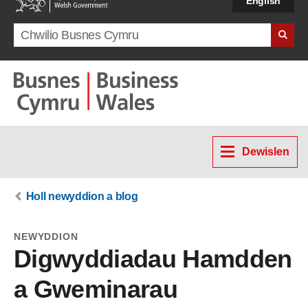
English
Search term
Dewislen
Holl newyddion a blog
NEWYDDION
Digwyddiadau Hamdden
a Gweminarau