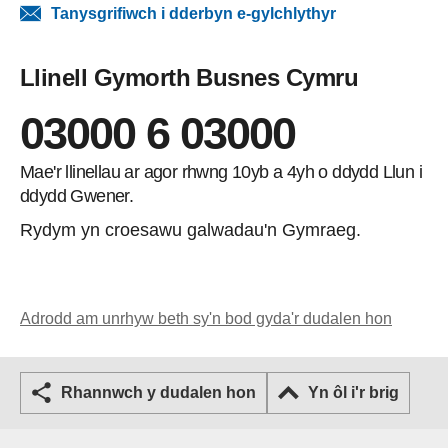
Tanysgrifiwch i dderbyn e-gylchlythyr
Llinell Gymorth Busnes Cymru
03000 6 03000
Mae'r llinellau ar agor rhwng 10yb a 4yh o ddydd Llun i
ddydd Gwener.
Rydym yn croesawu galwadau'n Gymraeg.
Adrodd am unrhyw beth sy'n bod gyda'r dudalen hon
Rhannwch y dudalen hon
Yn ôl i'r brig