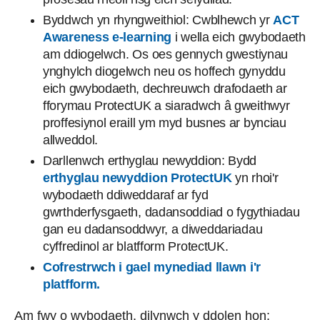
Byddwch yn rhyngweithiol: Cwblhewch yr
ACT
Awareness e-learning
i wella eich gwybodaeth
am ddiogelwch. Os oes gennych gwestiynau
ynghylch diogelwch neu os hoffech gynyddu
eich gwybodaeth, dechreuwch drafodaeth ar
fforymau ProtectUK a siaradwch â gweithwyr
proffesiynol eraill ym myd busnes ar bynciau
allweddol.
Darllenwch erthyglau newyddion: Bydd
erthyglau newyddion ProtectUK
yn rhoi'r
wybodaeth ddiweddaraf ar fyd
gwrthderfysgaeth, dadansoddiad o fygythiadau
gan eu dadansoddwyr, a diweddariadau
cyffredinol ar blatfform ProtectUK.
Cofrestrwch i gael mynediad llawn i'r
platfform.
Am fwy o wybodaeth, dilynwch y ddolen hon: