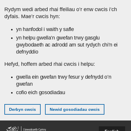
Skip to main content
Rydym wedi arbed rhai ffeiliau o’r enw cwcis i’ch
dyfais. Mae’r cwcis hyn:
yn hanfodol i waith y safle
yn helpu gwella’n gwefan trwy gasglu
gwybodaeth ac adrodd am sut rydych chi’n ei
defnyddio
Hefyd, hoffem arbed rhai cwcis i helpu:
gwella ein gwefan trwy fesur y defnydd o’n
gwefan
cofio eich gosodiadau
Derbyn cwcis
Newid gosodiadau cwcis