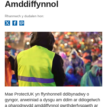
Amddiffynnol
Rhannwch y dudalen hon:
Facebook
Ebost
X
Mae ProtectUK yn ffynhonnell ddibynadwy o
gyngor, arweiniad a dysgu am ddim ar ddiogelwch
a pharodrwydd amddiffynnol gwrthderfysgaeth ar