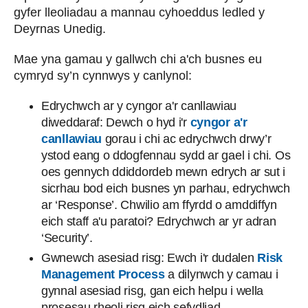
gyfer lleoliadau a mannau cyhoeddus ledled y
Deyrnas Unedig.
Mae yna gamau y gallwch chi a'ch busnes eu
cymryd sy’n cynnwys y canlynol:
Edrychwch ar y cyngor a'r canllawiau
diweddaraf: Dewch o hyd i'r
cyngor a'r
canllawiau
gorau i chi ac edrychwch drwy’r
ystod eang o ddogfennau sydd ar gael i chi. Os
oes gennych ddiddordeb mewn edrych ar sut i
sicrhau bod eich busnes yn parhau, edrychwch
ar ‘Response’. Chwilio am ffyrdd o amddiffyn
eich staff a'u paratoi? Edrychwch ar yr adran
‘Security’.
Gwnewch asesiad risg: Ewch i'r dudalen
Risk
Management Process
a dilynwch y camau i
gynnal asesiad risg, gan eich helpu i wella
prosesau rheoli risg eich sefydliad.