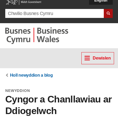
English
Search term
Dewislen
Holl newyddion a blog
NEWYDDION
Cyngor a Chanllawiau ar
Ddiogelwch