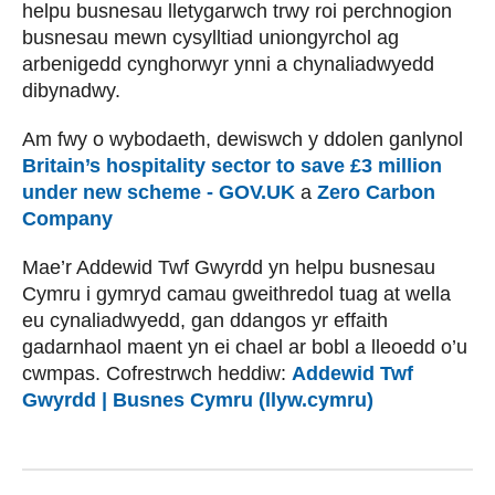
helpu busnesau lletygarwch trwy roi perchnogion
busnesau mewn cysylltiad uniongyrchol ag
arbenigedd cynghorwyr ynni a chynaliadwyedd
dibynadwy.
Am fwy o wybodaeth, dewiswch y ddolen ganlynol
Britain’s hospitality sector to save £3 million
under new scheme - GOV.UK
a
Zero Carbon
Company
Mae’r Addewid Twf Gwyrdd yn helpu busnesau
Cymru i gymryd camau gweithredol tuag at wella
eu cynaliadwyedd, gan ddangos yr effaith
gadarnhaol maent yn ei chael ar bobl a lleoedd o’u
cwmpas. Cofrestrwch heddiw:
Addewid Twf
Gwyrdd | Busnes Cymru (llyw.cymru)