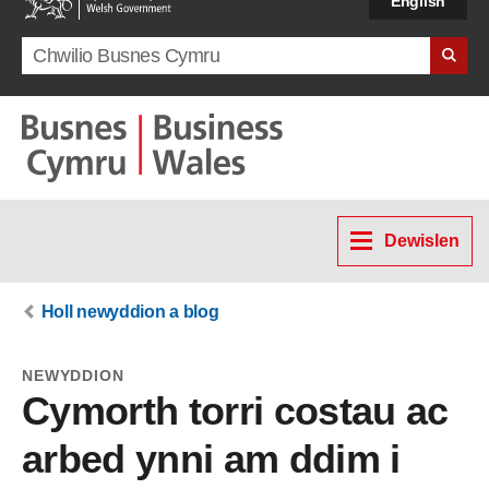
English
Search term
Dewislen
Holl newyddion a blog
NEWYDDION
Cymorth torri costau ac
arbed ynni am ddim i