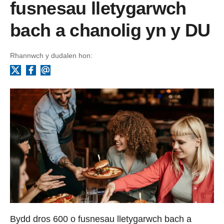
fusnesau lletygarwch
bach a chanolig yn y DU
Rhannwch y dudalen hon:
Facebook
Ebost
X
Bydd dros 600 o fusnesau lletygarwch bach a