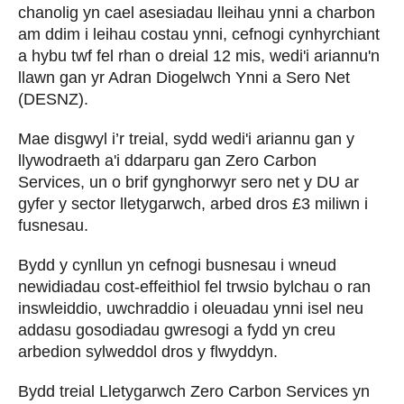
chanolig yn cael asesiadau lleihau ynni a charbon
am ddim i leihau costau ynni, cefnogi cynhyrchiant
a hybu twf fel rhan o dreial 12 mis, wedi'i ariannu'n
llawn gan yr Adran Diogelwch Ynni a Sero Net
(DESNZ).
Mae disgwyl i’r treial, sydd wedi'i ariannu gan y
llywodraeth a'i ddarparu gan Zero Carbon
Services, un o brif gynghorwyr sero net y DU ar
gyfer y sector lletygarwch, arbed dros £3 miliwn i
fusnesau.
Bydd y cynllun yn cefnogi busnesau i wneud
newidiadau cost-effeithiol fel trwsio bylchau o ran
inswleiddio, uwchraddio i oleuadau ynni isel neu
addasu gosodiadau gwresogi a fydd yn creu
arbedion sylweddol dros y flwyddyn.
Bydd treial Lletygarwch Zero Carbon Services yn