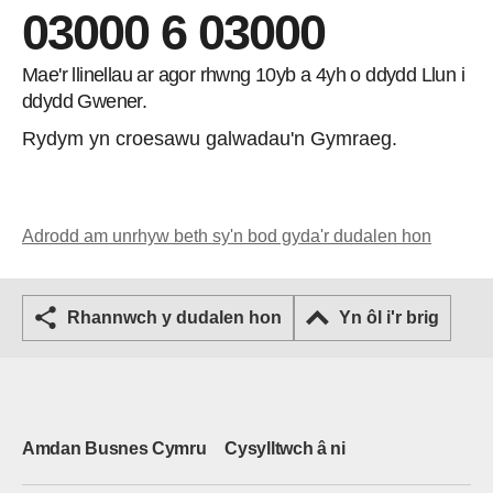
03000 6 03000
Mae'r llinellau ar agor rhwng 10yb a 4yh o ddydd Llun i
ddydd Gwener.
Rydym yn croesawu galwadau'n Gymraeg.
Adrodd am unrhyw beth sy'n bod gyda'r dudalen hon
Rhannwch y dudalen hon
Yn ôl i'r brig
Amdan Busnes Cymru
Cysylltwch â ni