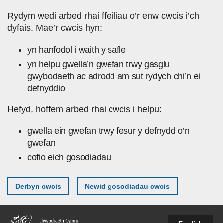
Skip to main content
Rydym wedi arbed rhai ffeiliau o’r enw cwcis i’ch
dyfais. Mae’r cwcis hyn:
yn hanfodol i waith y safle
yn helpu gwella’n gwefan trwy gasglu
gwybodaeth ac adrodd am sut rydych chi’n ei
defnyddio
Hefyd, hoffem arbed rhai cwcis i helpu:
gwella ein gwefan trwy fesur y defnydd o’n
gwefan
cofio eich gosodiadau
Derbyn cwcis
Newid gosodiadau cwcis