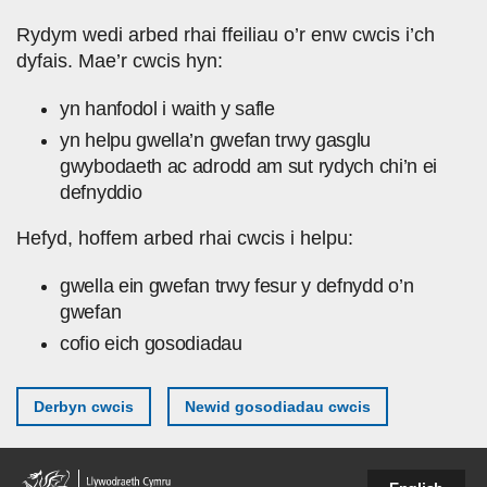
Skip to main content
Rydym wedi arbed rhai ffeiliau o’r enw cwcis i’ch
dyfais. Mae’r cwcis hyn:
yn hanfodol i waith y safle
yn helpu gwella’n gwefan trwy gasglu
gwybodaeth ac adrodd am sut rydych chi’n ei
defnyddio
Hefyd, hoffem arbed rhai cwcis i helpu:
gwella ein gwefan trwy fesur y defnydd o’n
gwefan
cofio eich gosodiadau
Derbyn cwcis
Newid gosodiadau cwcis