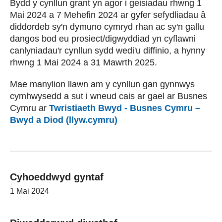
Bydd y cynllun grant yn agor i geisiadau rhwng 1
Mai 2024 a 7 Mehefin 2024 ar gyfer sefydliadau â
diddordeb sy'n dymuno cymryd rhan ac sy'n gallu
dangos bod eu prosiect/digwyddiad yn cyflawni
canlyniadau'r cynllun sydd wedi'u diffinio, a hynny
rhwng 1 Mai 2024 a 31 Mawrth 2025.
Mae manylion llawn am y cynllun gan gynnwys
cymhwysedd a sut i wneud cais ar gael ar Busnes
Cymru ar
Twristiaeth Bwyd - Busnes Cymru –
Bwyd a Diod (llyw.cymru)
Cyhoeddwyd gyntaf
1 Mai 2024