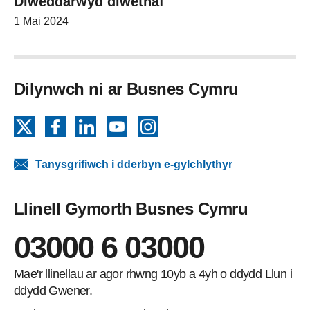
Diweddarwyd diwethaf
1 Mai 2024
Dilynwch ni ar Busnes Cymru
X
Facebook
LinkedIn
YouTube
Instagram
Tanysgrifiwch i dderbyn e-gylchlythyr
Llinell Gymorth Busnes Cymru
03000 6 03000
Mae'r llinellau ar agor rhwng 10yb a 4yh o ddydd Llun i
ddydd Gwener.