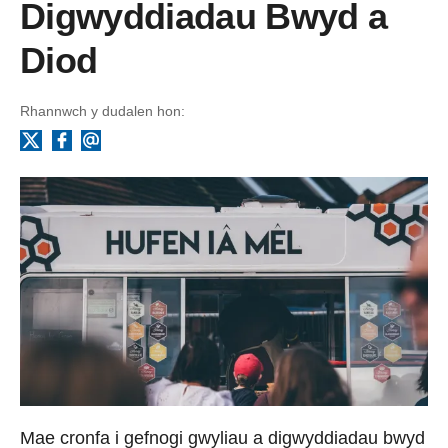
Digwyddiadau Bwyd a
Diod
Rhannwch y dudalen hon:
Facebook
Ebost
X
Mae cronfa i gefnogi gwyliau a digwyddiadau bwyd