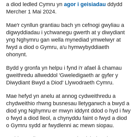
a diod ledled Cymru yn
agor i geisiadau
ddydd
Mercher 1 Mai 2024.
Mae'r cynllun grantiau bach yn cefnogi gwyliau a
digwyddiadau i ychwanegu gwerth at y diwydiant
yng Nghymru gan wella mynediad ymwelwyr at
fwyd a diod o Gymru, a'u hymwybyddiaeth
ohonynt.
Bydd y gronfa yn helpu i fynd i'r afael â chamau
gweithredu allweddol 'Gweledigaeth ar gyfer y
Diwydiant Bwyd a Diod' Llywodraeth Cymru.
Mae hefyd yn anelu at annog cydweithredu a
chydweithio rhwng busnesau lletygarwch a bwyd a
diod yng Nghymru er mwyn iddynt ddod o hyd i fwy
o fwyd a diod lleol, a chynyddu faint o fwyd a diod
o Gymru sydd ar fwydlenni ac mewn siopau.