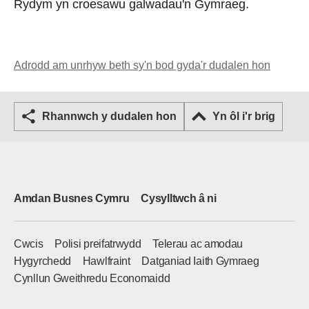
Rydym yn croesawu galwadau'n Gymraeg.
Adrodd am unrhyw beth sy'n bod gyda'r dudalen hon
Rhannwch y dudalen hon
Yn ôl i'r brig
Amdan Busnes Cymru
Cysylltwch â ni
Cwcis
Polisi preifatrwydd
Telerau ac amodau
Hygyrchedd
Hawlfraint
Datganiad Iaith Gymraeg
Cynllun Gweithredu Economaidd