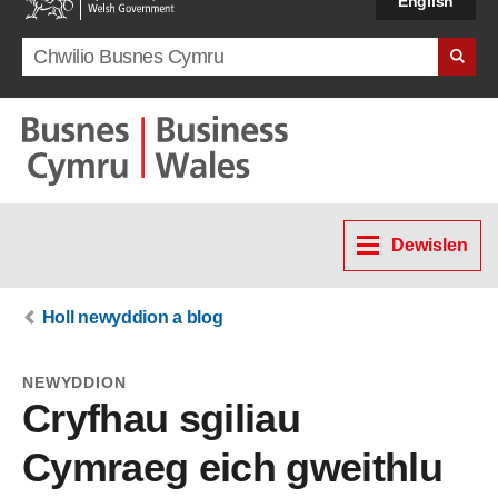
English
Search term
Dewislen
Holl newyddion a blog
NEWYDDION
Cryfhau sgiliau
Cymraeg eich gweithlu