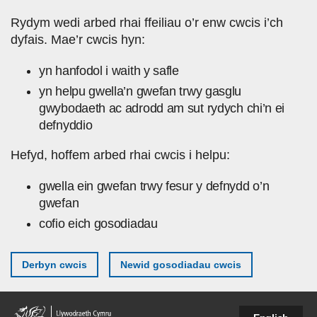
Skip to main content
Rydym wedi arbed rhai ffeiliau o’r enw cwcis i’ch
dyfais. Mae’r cwcis hyn:
yn hanfodol i waith y safle
yn helpu gwella’n gwefan trwy gasglu
gwybodaeth ac adrodd am sut rydych chi’n ei
defnyddio
Hefyd, hoffem arbed rhai cwcis i helpu:
gwella ein gwefan trwy fesur y defnydd o’n
gwefan
cofio eich gosodiadau
Derbyn cwcis
Newid gosodiadau cwcis