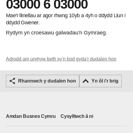
03000 6 03000
Mae'r llinellau ar agor rhwng 10yb a 4yh o ddydd Llun i
ddydd Gwener.
Rydym yn croesawu galwadau'n Gymraeg.
Adrodd am unrhyw beth sy'n bod gyda'r dudalen hon
Rhannwch y dudalen hon
Yn ôl i'r brig
Amdan Busnes Cymru
Cysylltwch â ni