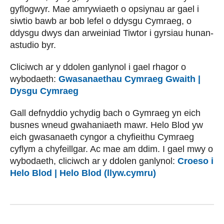
gyflogwyr. Mae amrywiaeth o opsiynau ar gael i
siwtio bawb ar bob lefel o ddysgu Cymraeg, o
ddysgu dwys dan arweiniad Tiwtor i gyrsiau hunan-
astudio byr.
Cliciwch ar y ddolen ganlynol i gael rhagor o
wybodaeth:
Gwasanaethau Cymraeg Gwaith |
Dysgu Cymraeg
Gall defnyddio ychydig bach o Gymraeg yn eich
busnes wneud gwahaniaeth mawr. Helo Blod yw
eich gwasanaeth cyngor a chyfieithu Cymraeg
cyflym a chyfeillgar. Ac mae am ddim. I gael mwy o
wybodaeth, cliciwch ar y ddolen ganlynol:
Croeso i
Helo Blod | Helo Blod (llyw.cymru)