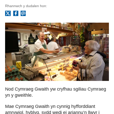
Rhannwch y dudalen hon:
Facebook
Ebost
X
Nod Cymraeg Gwaith yw cryfhau sgiliau Cymraeg
yn y gweithle.
Mae Cymraeg Gwaith yn cynnig hyfforddiant
amrywiol, hyblyg, sydd wedi ei ariannu’n llwyr i