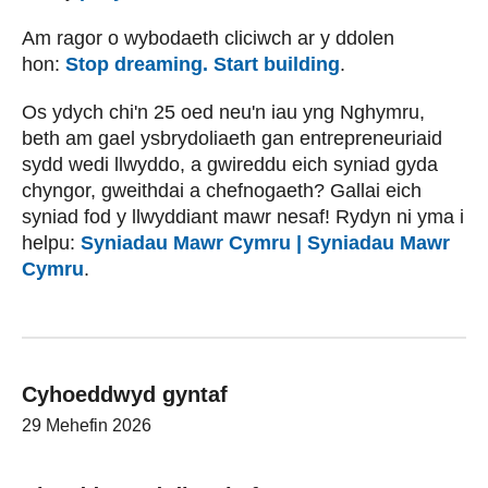
Am ragor o wybodaeth cliciwch ar y ddolen
hon:
Stop dreaming. Start building
.
Os ydych chi'n 25 oed neu'n iau yng Nghymru,
beth am gael ysbrydoliaeth gan entrepreneuriaid
sydd wedi llwyddo, a gwireddu eich syniad gyda
chyngor, gweithdai a chefnogaeth? Gallai eich
syniad fod y llwyddiant mawr nesaf! Rydyn ni yma i
helpu:
Syniadau Mawr Cymru | Syniadau Mawr
Cymru
.
Cyhoeddwyd gyntaf
29 Mehefin 2026