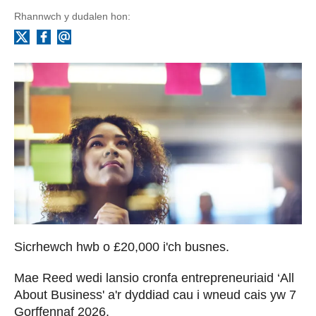
Rhannwch y dudalen hon:
Facebook
Ebost
X
Sicrhewch hwb o £20,000 i'ch busnes.
Mae Reed wedi lansio cronfa entrepreneuriaid ‘All
About Business' a'r dyddiad cau i wneud cais yw 7
Gorffennaf 2026.