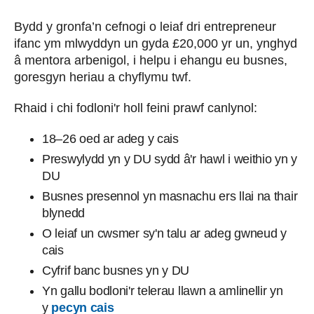
Bydd y gronfa’n cefnogi o leiaf dri entrepreneur
ifanc ym mlwyddyn un gyda £20,000 yr un, ynghyd
â mentora arbenigol, i helpu i ehangu eu busnes,
goresgyn heriau a chyflymu twf.
Rhaid i chi fodloni'r holl feini prawf canlynol:
18–26 oed ar adeg y cais
Preswylydd yn y DU sydd â'r hawl i weithio yn y
DU
Busnes presennol yn masnachu ers llai na thair
blynedd
O leiaf un cwsmer sy'n talu ar adeg gwneud y
cais
Cyfrif banc busnes yn y DU
Yn gallu bodloni'r telerau llawn a amlinellir yn
y
pecyn cais