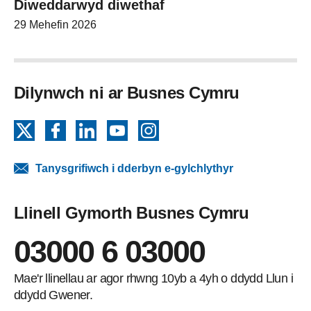
Diweddarwyd diwethaf
29 Mehefin 2026
Dilynwch ni ar Busnes Cymru
X
Facebook
LinkedIn
YouTube
Instagram
Tanysgrifiwch i dderbyn e-gylchlythyr
Llinell Gymorth Busnes Cymru
03000 6 03000
Mae'r llinellau ar agor rhwng 10yb a 4yh o ddydd Llun i
ddydd Gwener.