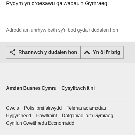
Rydym yn croesawu galwadau'n Gymraeg.
Adrodd am unrhyw beth sy'n bod gyda'r dudalen hon
Rhannwch y dudalen hon
Yn ôl i'r brig
Amdan Busnes Cymru
Cysylltwch â ni
Cwcis
Polisi preifatrwydd
Telerau ac amodau
Hygyrchedd
Hawlfraint
Datganiad Iaith Gymraeg
Cynllun Gweithredu Economaidd