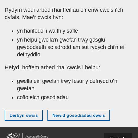
Skip to main content
Rydym wedi arbed rhai ffeiliau o’r enw cwcis i’ch
dyfais. Mae’r cwcis hyn:
yn hanfodol i waith y safle
yn helpu gwella’n gwefan trwy gasglu
gwybodaeth ac adrodd am sut rydych chi’n ei
defnyddio
Hefyd, hoffem arbed rhai cwcis i helpu:
gwella ein gwefan trwy fesur y defnydd o’n
gwefan
cofio eich gosodiadau
Derbyn cwcis
Newid gosodiadau cwcis