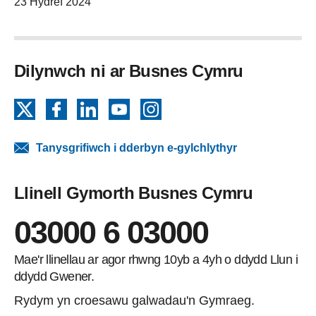
23 Hydref 2024
Dilynwch ni ar Busnes Cymru
X
Facebook
LinkedIn
YouTube
Instagram
Tanysgrifiwch i dderbyn e-gylchlythyr
Llinell Gymorth Busnes Cymru
03000 6 03000
Mae'r llinellau ar agor rhwng 10yb a 4yh o ddydd Llun i
ddydd Gwener.
Rydym yn croesawu galwadau'n Gymraeg.