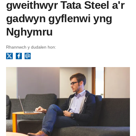
gweithwyr Tata Steel a'r
gadwyn gyflenwi yng
Nghymru
Rhannwch y dudalen hon:
Facebook
Ebost
X