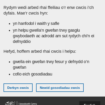
Skip to main content
Rydym wedi arbed rhai ffeiliau o’r enw cwcis i’ch
dyfais. Mae’r cwcis hyn:
yn hanfodol i waith y safle
yn helpu gwella’n gwefan trwy gasglu
gwybodaeth ac adrodd am sut rydych chi’n ei
defnyddio
Hefyd, hoffem arbed rhai cwcis i helpu:
gwella ein gwefan trwy fesur y defnydd o’n
gwefan
cofio eich gosodiadau
Derbyn cwcis
Newid gosodiadau cwcis