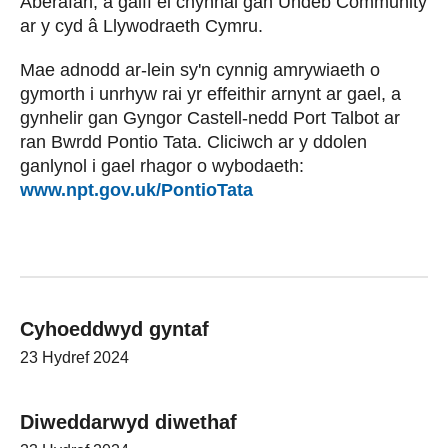
Aberafan, a gaiff ei chynnal gan Undeb Community
ar y cyd â Llywodraeth Cymru.
Mae adnodd ar-lein sy'n cynnig amrywiaeth o
gymorth i unrhyw rai yr effeithir arnynt ar gael, a
gynhelir gan Gyngor Castell-nedd Port Talbot ar
ran Bwrdd Pontio Tata. Cliciwch ar y ddolen
ganlynol i gael rhagor o wybodaeth:
www.npt.gov.uk/PontioTata
Cyhoeddwyd gyntaf
23 Hydref 2024
Diweddarwyd diwethaf