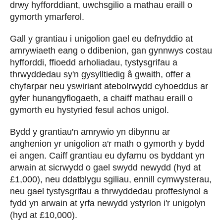
drwy hyfforddiant, uwchsgilio a mathau eraill o
gymorth ymarferol.
Gall y grantiau i unigolion gael eu defnyddio at
amrywiaeth eang o ddibenion, gan gynnwys costau
hyfforddi, ffioedd arholiadau, tystysgrifau a
thrwyddedau sy'n gysylltiedig â gwaith, offer a
chyfarpar neu yswiriant atebolrwydd cyhoeddus ar
gyfer hunangyflogaeth, a chaiff mathau eraill o
gymorth eu hystyried fesul achos unigol.
Bydd y grantiau'n amrywio yn dibynnu ar
anghenion yr unigolion a'r math o gymorth y bydd
ei angen. Caiff grantiau eu dyfarnu os byddant yn
arwain at sicrwydd o gael swydd newydd (hyd at
£1,000), neu ddatblygu sgiliau, ennill cymwysterau,
neu gael tystysgrifau a thrwyddedau proffesiynol a
fydd yn arwain at yrfa newydd ystyrlon i'r unigolyn
(hyd at £10,000).