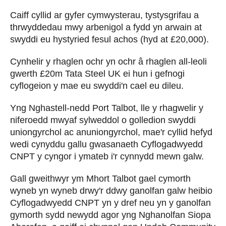
Caiff cyllid ar gyfer cymwysterau, tystysgrifau a
thrwyddedau mwy arbenigol a fydd yn arwain at
swyddi eu hystyried fesul achos (hyd at £20,000).
Cynhelir y rhaglen ochr yn ochr â rhaglen all-leoli
gwerth £20m Tata Steel UK ei hun i gefnogi
cyflogeion y mae eu swyddi'n cael eu dileu.
Yng Nghastell-nedd Port Talbot, lle y rhagwelir y
niferoedd mwyaf sylweddol o golledion swyddi
uniongyrchol ac anuniongyrchol, mae'r cyllid hefyd
wedi cynyddu gallu gwasanaeth Cyflogadwyedd
CNPT y cyngor i ymateb i'r cynnydd mewn galw.
Gall gweithwyr ym Mhort Talbot gael cymorth
wyneb yn wyneb drwy'r ddwy ganolfan galw heibio
Cyflogadwyedd CNPT yn y dref neu yn y ganolfan
gymorth sydd newydd agor yng Nghanolfan Siopa