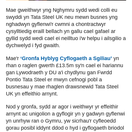
Mae gweithwyr yng Nghymru sydd wedi colli eu
swyddi yn Tata Steel UK neu mewn busnes yng
nghadwyn gyflenwi'r cwmni a chontractwyr
cysylltiedig eraill bellach yn gallu cael gafael ar
gyllid sydd wedi cael ei neilltuo i'w helpu i ailsgilio a
dychwelyd i fyd gwaith.
Mae'r
‘Gronfa Hyblyg Cyflogaeth a Sgiliau’
yn
rhan o raglen gwerth £13.5m sy'n cael ei hariannu
gan Lywodraeth y DU a'i chydlynu gan Fwrdd
Pontio Tata Steel er mwyn cefnogi pobl a
busnesau y mae rhaglen drawsnewid Tata Steel
UK yn effeithio arnynt.
Nod y gronfa, sydd ar agor i weithwyr yr effeithir
arnynt ac unigolion a gyflogir yn y gadwyn gyflenwi
yn unrhyw ran o Gymru, yw sicrhau'r cyfleoedd
gorau posibl iddynt ddod o hyd i gyflogaeth briodol