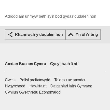
Adrodd am unrhyw beth sy'n bod gyda'r dudalen hon
Rhannwch y dudalen hon
Yn ôl i'r brig
Amdan Busnes Cymru
Cysylltwch â ni
Cwcis
Polisi preifatrwydd
Telerau ac amodau
Hygyrchedd
Hawlfraint
Datganiad Iaith Gymraeg
Cynllun Gweithredu Economaidd