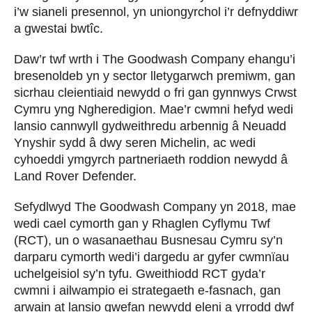
i’w sianeli presennol, yn uniongyrchol i’r defnyddiwr
a gwestai bwtîc.
Daw’r twf wrth i The Goodwash Company ehangu’i
bresenoldeb yn y sector lletygarwch premiwm, gan
sicrhau cleientiaid newydd o fri gan gynnwys Crwst
Cymru yng Ngheredigion. Mae’r cwmni hefyd wedi
lansio cannwyll gydweithredu arbennig â Neuadd
Ynyshir sydd â dwy seren Michelin, ac wedi
cyhoeddi ymgyrch partneriaeth roddion newydd â
Land Rover Defender.
Sefydlwyd The Goodwash Company yn 2018, mae
wedi cael cymorth gan y Rhaglen Cyflymu Twf
(RCT), un o wasanaethau Busnesau Cymru sy’n
darparu cymorth wedi’i dargedu ar gyfer cwmnïau
uchelgeisiol sy’n tyfu. Gweithiodd RCT gyda’r
cwmni i ailwampio ei strategaeth e-fasnach, gan
arwain at lansio gwefan newydd eleni a yrrodd dwf