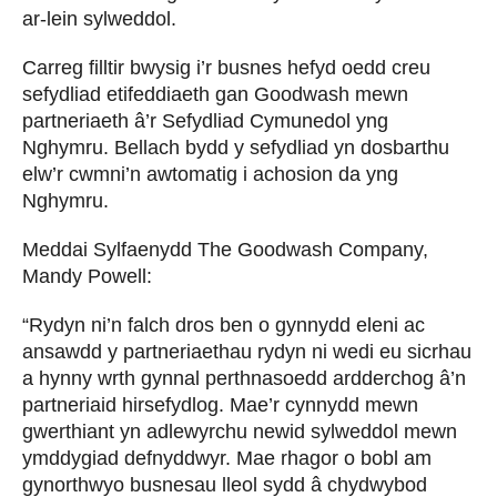
ar-lein sylweddol.
Carreg filltir bwysig i’r busnes hefyd oedd creu
sefydliad etifeddiaeth gan Goodwash mewn
partneriaeth â’r Sefydliad Cymunedol yng
Nghymru. Bellach bydd y sefydliad yn dosbarthu
elw’r cwmni’n awtomatig i achosion da yng
Nghymru.
Meddai Sylfaenydd The Goodwash Company,
Mandy Powell:
“Rydyn ni’n falch dros ben o gynnydd eleni ac
ansawdd y partneriaethau rydyn ni wedi eu sicrhau
a hynny wrth gynnal perthnasoedd ardderchog â’n
partneriaid hirsefydlog. Mae’r cynnydd mewn
gwerthiant yn adlewyrchu newid sylweddol mewn
ymddygiad defnyddwyr. Mae rhagor o bobl am
gynorthwyo busnesau lleol sydd â chydwybod