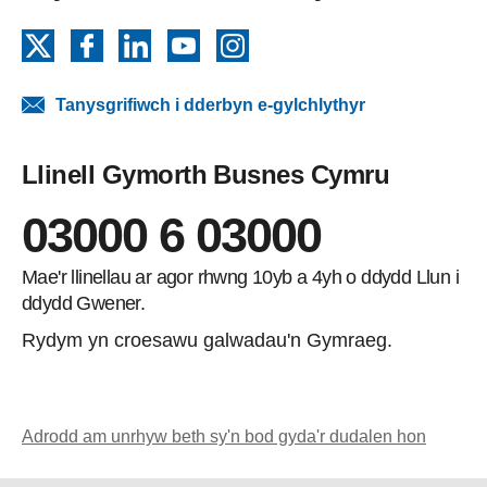
X
Facebook
LinkedIn
YouTube
Instagram
Tanysgrifiwch i dderbyn e-gylchlythyr
Llinell Gymorth Busnes Cymru
03000 6 03000
Mae'r llinellau ar agor rhwng 10yb a 4yh o ddydd Llun i
ddydd Gwener.
Rydym yn croesawu galwadau'n Gymraeg.
Adrodd am unrhyw beth sy'n bod gyda'r dudalen hon