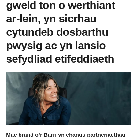
gweld ton o werthiant
ar-lein, yn sicrhau
cytundeb dosbarthu
pwysig ac yn lansio
sefydliad etifeddiaeth
Mae brand o’r Barri yn ehangu partneriaethau