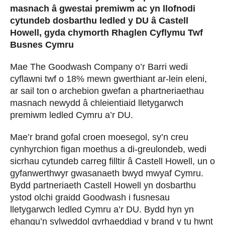
masnach â gwestai premiwm ac yn llofnodi
cytundeb dosbarthu ledled y DU â Castell
Howell, gyda chymorth Rhaglen Cyflymu Twf
Busnes Cymru
Mae The Goodwash Company o’r Barri wedi
cyflawni twf o 18% mewn gwerthiant ar-lein eleni,
ar sail ton o archebion gwefan a phartneriaethau
masnach newydd â chleientiaid lletygarwch
premiwm ledled Cymru a’r DU.
Mae’r brand gofal croen moesegol, sy’n creu
cynhyrchion figan moethus a di-greulondeb, wedi
sicrhau cytundeb carreg filltir â Castell Howell, un o
gyfanwerthwyr gwasanaeth bwyd mwyaf Cymru.
Bydd partneriaeth Castell Howell yn dosbarthu
ystod olchi graidd Goodwash i fusnesau
lletygarwch ledled Cymru a’r DU. Bydd hyn yn
ehangu’n sylweddol gyrhaeddiad y brand y tu hwnt