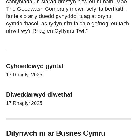
canlyniadau’n siarad drostyn nhw eu hunain. Mae
The Goodwash Company mewn sefyllfa berffaith i
fanteisio ar y duedd gynyddol tuag at brynu
cymdeithasol, ac rydyn ni’n falch o gefnogi eu taith
nhw trwy’r Rhaglen Cyflymu Twf.”
Cyhoeddwyd gyntaf
17 Rhagfyr 2025
Diweddarwyd diwethaf
17 Rhagfyr 2025
Dilynwch ni ar Busnes Cymru