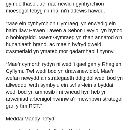
gymdeithasol, ac mae newid i gynhyrchion
moesegol tebyg i’n rhai ni’n ddewis hawdd.
“Mae ein cynhyrchion Cymraeg, yn enwedig ein
balm llaw Pawen Lawen a Sebon Dwylo, yn hynod
o boblogaidd. Mae’r Gymraeg yn rhan annatod o’n
hunaniaeth brand, ac mae’n hyfryd gweld
cwsmeriaid yn ymateb mor gadarnhaol i hynny.
“Mae’r cymorth rydyn ni wedi’i gael gan y Rhaglen
Cyflymu Twf wedi bod yn drawsnewidiol. Mae’r
wefan newydd a’r strategaeth ddigidol wedi bod yn
allweddol wrth symbylu ein twf ar-lein a byddai
wedi bod yn amhosib i ni wneud hyn heb yr
arweiniad arbenigol hwnnw a’r mewnbwn strategol
gan y tîm RCT.”
Meddai Mandy hefyd: