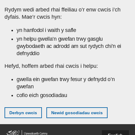
Skip to main content
Rydym wedi arbed rhai ffeiliau o’r enw cwcis i’ch
dyfais. Mae’r cwcis hyn:
yn hanfodol i waith y safle
yn helpu gwella’n gwefan trwy gasglu
gwybodaeth ac adrodd am sut rydych chi’n ei
defnyddio
Hefyd, hoffem arbed rhai cwcis i helpu:
gwella ein gwefan trwy fesur y defnydd o’n
gwefan
cofio eich gosodiadau
Derbyn cwcis
Newid gosodiadau cwcis