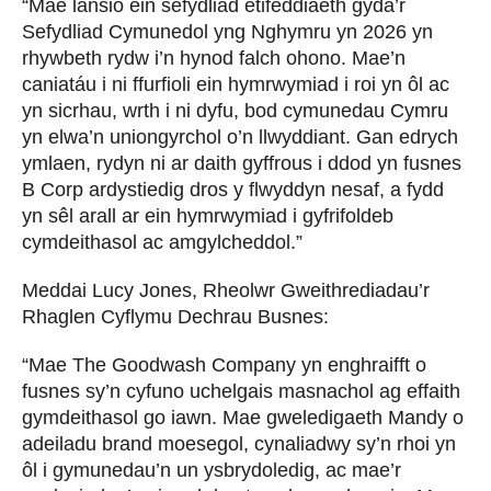
“Mae lansio ein sefydliad etifeddiaeth gyda’r
Sefydliad Cymunedol yng Nghymru yn 2026 yn
rhywbeth rydw i’n hynod falch ohono. Mae’n
caniatáu i ni ffurfioli ein hymrwymiad i roi yn ôl ac
yn sicrhau, wrth i ni dyfu, bod cymunedau Cymru
yn elwa’n uniongyrchol o’n llwyddiant. Gan edrych
ymlaen, rydyn ni ar daith gyffrous i ddod yn fusnes
B Corp ardystiedig dros y flwyddyn nesaf, a fydd
yn sêl arall ar ein hymrwymiad i gyfrifoldeb
cymdeithasol ac amgylcheddol.”
Meddai Lucy Jones, Rheolwr Gweithrediadau’r
Rhaglen Cyflymu Dechrau Busnes
:
“Mae The Goodwash Company yn enghraifft o
fusnes sy’n cyfuno uchelgais masnachol ag effaith
gymdeithasol go iawn. Mae gweledigaeth Mandy o
adeiladu brand moesegol, cynaliadwy sy’n rhoi yn
ôl i gymunedau’n un ysbrydoledig, ac mae’r