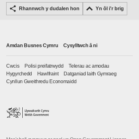
Rhannwch y dudalen hon
Yn ôl i'r brig
Amdan Busnes Cymru
Cysylltwch â ni
Cwcis
Polisi preifatrwydd
Telerau ac amodau
Hygyrchedd
Hawlfraint
Datganiad Iaith Gymraeg
Cynllun Gweithredu Economaidd