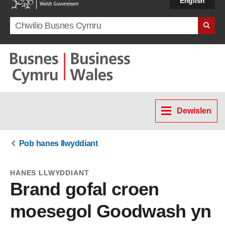
English
Search term
Dewislen
Pob hanes llwyddiant
HANES LLWYDDIANT
Brand gofal croen
moesegol Goodwash yn