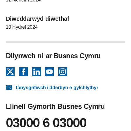
Diweddarwyd diwethaf
10 Hydref 2024
Dilynwch ni ar Busnes Cymru
X
Facebook
LinkedIn
YouTube
Instagram
Tanysgrifiwch i dderbyn e-gylchlythyr
Llinell Gymorth Busnes Cymru
03000 6 03000