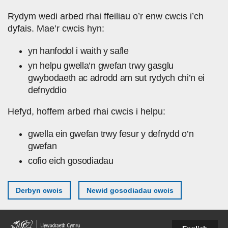
Skip to main content
Rydym wedi arbed rhai ffeiliau o’r enw cwcis i’ch
dyfais. Mae’r cwcis hyn:
yn hanfodol i waith y safle
yn helpu gwella’n gwefan trwy gasglu
gwybodaeth ac adrodd am sut rydych chi’n ei
defnyddio
Hefyd, hoffem arbed rhai cwcis i helpu:
gwella ein gwefan trwy fesur y defnydd o’n
gwefan
cofio eich gosodiadau
Derbyn cwcis
Newid gosodiadau cwcis