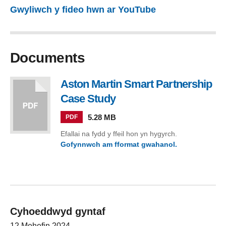
Gwyliwch y fideo hwn ar YouTube
Documents
Aston Martin Smart Partnership
Case Study
, file type: pdf, file size: 
5.28 MB
PDF
Efallai na fydd y ffeil hon yn hygyrch.
Gofynnwch am fformat gwahanol.
(Aston Martin Smart Partnership Case Study)
Cyhoeddwyd gyntaf
12 Mehefin 2024