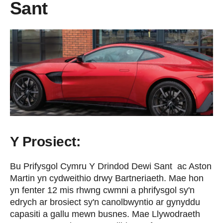
Sant
Y Prosiect:
Bu Prifysgol Cymru Y Drindod Dewi Sant ac Aston
Martin yn cydweithio drwy Bartneriaeth. Mae hon
yn fenter 12 mis rhwng cwmni a phrifysgol sy'n
edrych ar brosiect sy'n canolbwyntio ar gynyddu
capasiti a gallu mewn busnes. Mae Llywodraeth