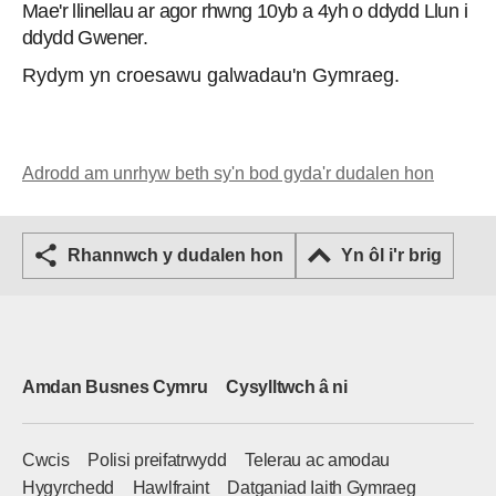
Mae'r llinellau ar agor rhwng 10yb a 4yh o ddydd Llun i
ddydd Gwener.
Rydym yn croesawu galwadau'n Gymraeg.
Adrodd am unrhyw beth sy'n bod gyda'r dudalen hon
Rhannwch y dudalen hon
Yn ôl i'r brig
Amdan Busnes Cymru
Cysylltwch â ni
Cwcis
Polisi preifatrwydd
Telerau ac amodau
Hygyrchedd
Hawlfraint
Datganiad Iaith Gymraeg