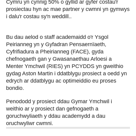
Cymru yn cynnig 50% o gyllid ar gyfer costau'r
prosiectau hyn ac mae partner y cwmni yn gymwys
i dalu'r costau sy'n weddill..
Bu dau aelod o staff academaidd o'r Ysgol
Peirianneg yn y Gyfadran Pensaernïaeth,
Cyfrifiadura a Pheirianneg (FACE), gyda
chefnogaeth gan y Gwasanaethau Arloesi a
Menter Ymchwil (RIES) yn PCYDDS yn gweithio
gydag Aston Martin i ddatblygu prosiect a oedd yn
edrych ar ddatblygu ac optimeiddio eu proses
bondio.
Penododd y prosiect ddau Gymar Ymchwil i
weithio ar y prosiect dan gefnogaeth a
goruchwyliaeth y ddau academydd a dau
oruchwyliwr cwmni.