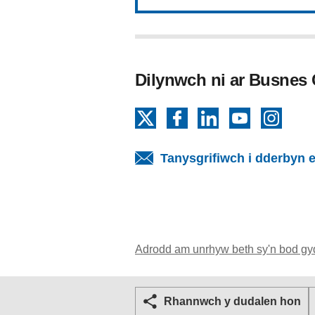
Dilynwch ni ar Busnes
X
Facebook
LinkedIn
YouTube
Insta
Tanysgrifiwch i dderbyn e
Adrodd am unrhyw beth sy'n bod gy
Rhannwch y dudalen hon