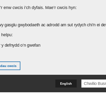
’r enw cwcis i’ch dyfais. Mae’r cwcis hyn:
wy gasglu gwybodaeth ac adrodd am sut rydych chi’n ei de
 helpu:
r y defnydd o’n gwefan
adau cwcis
Search ter
English