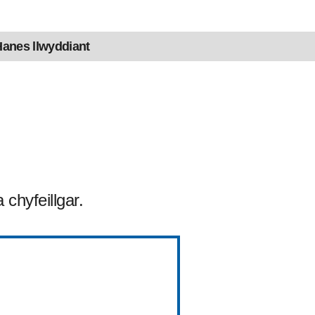
anes llwyddiant
chyfeillgar.