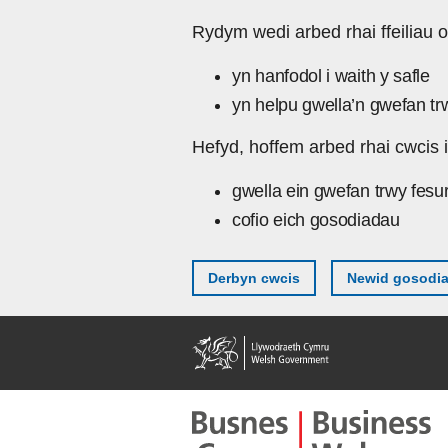
Skip to main content
Rydym wedi arbed rhai ffeiliau o
yn hanfodol i waith y safle
yn helpu gwella’n gwefan tr
Hefyd, hoffem arbed rhai cwcis i
gwella ein gwefan trwy fesu
cofio eich gosodiadau
Derbyn cwcis
Newid gosodi