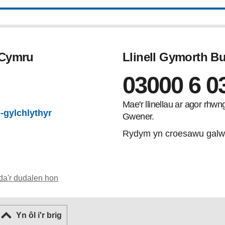
 Cymru
Llinell Gymorth 
03000 6 0
gram
Mae'r llinellau ar agor rhw
-gylchlythyr
Gwener.
Rydym yn croesawu galw
da'r dudalen hon
Yn ôl i'r brig