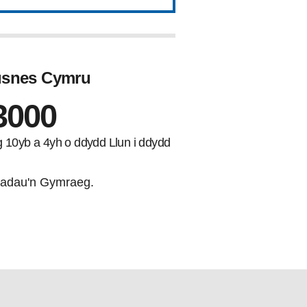
Busnes Cymru
3000
ng 10yb a 4yh o ddydd Llun i ddydd
adau'n Gymraeg.