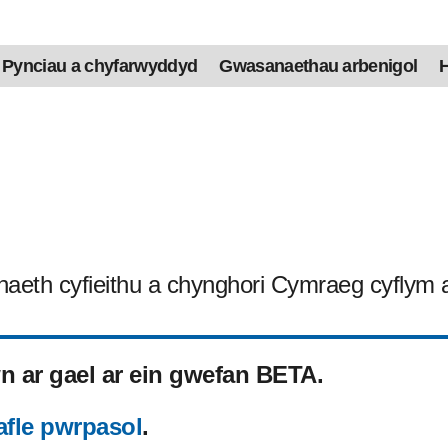
Pynciau a chyfarwyddyd
Gwasanaethau arbenigol
H
aeth cyfieithu a chynghori Cymraeg cyflym a 
 ar gael ar ein gwefan BETA.
afle pwrpasol
.