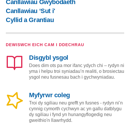
Canllawiau Gwybodaeth
Canllawiau ‘Sut i'
Cyllid a Grantiau
DEWISWCH EICH CAM I DDECHRAU
Disgybl ysgol
Does dim ots pa mor ifanc ydych chi – rydyn ni
yma i helpu troi syniadau’n realiti, o brosiectau
ysgol neu fusnesau bach i gychwyniadau.
Myfyrwr coleg
Troi dy sgiliau neu grefft yn fusnes - rydyn ni’n
cynnig cymorth cychwyn ac yn gallu datblygu
dy sgiliau i fynd yn hunangyflogedig neu
gweithio'n llawrhydd.