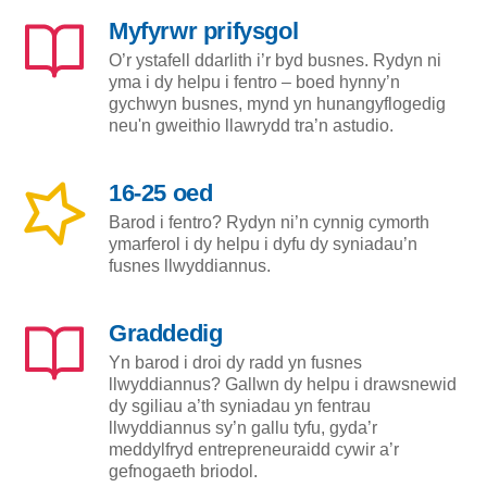
Myfyrwr prifysgol
O’r ystafell ddarlith i’r byd busnes. Rydyn ni
yma i dy helpu i fentro – boed hynny’n
gychwyn busnes, mynd yn hunangyflogedig
neu'n gweithio llawrydd tra’n astudio.
16-25 oed
Barod i fentro? Rydyn ni’n cynnig cymorth
ymarferol i dy helpu i dyfu dy syniadau’n
fusnes llwyddiannus.
Graddedig
Yn barod i droi dy radd yn fusnes
llwyddiannus? Gallwn dy helpu i drawsnewid
dy sgiliau a’th syniadau yn fentrau
llwyddiannus sy’n gallu tyfu, gyda’r
meddylfryd entrepreneuraidd cywir a’r
gefnogaeth briodol.