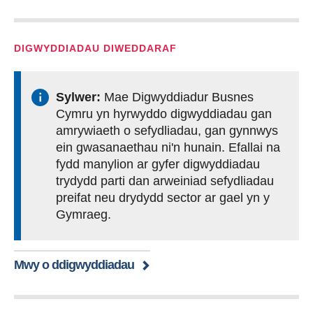
DIGWYDDIADAU DIWEDDARAF
Sylwer:
Mae Digwyddiadur Busnes
Cymru yn hyrwyddo digwyddiadau gan
amrywiaeth o sefydliadau, gan gynnwys
ein gwasanaethau ni'n hunain. Efallai na
fydd manylion ar gyfer digwyddiadau
trydydd parti dan arweiniad sefydliadau
preifat neu drydydd sector ar gael yn y
Gymraeg.
Mwy o ddigwyddiadau