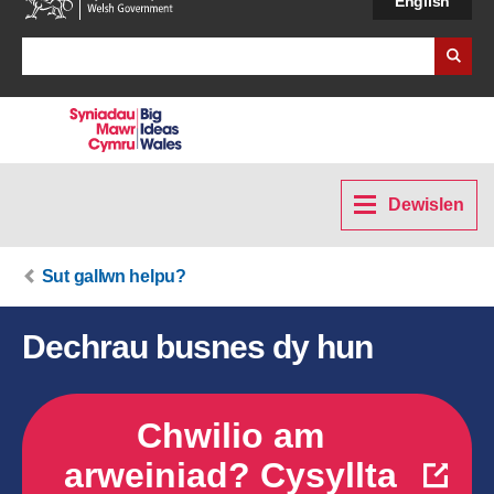
English
Search Business Wales
Dewislen
Sut gallwn helpu?
Dechrau busnes dy hun
Chwilio am
arweiniad? Cysyllta