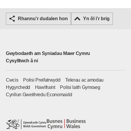
Rhannu'r dudalen hon
Yn ôl i'r brig
Gwybodaeth am Syniadau Mawr Cymru
Cysylltwch â ni
Cwcis
Polisi Preifatrwydd
Telerau ac amodau
Hygyrchedd
Hawlfraint
Polisi Iaith Gymraeg
Cynllun Gweithredu Economaidd