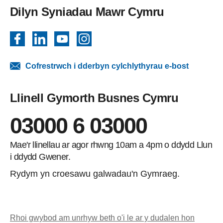
Dilyn Syniadau Mawr Cymru
Facebook
LinkedIn
YouTube
Instagram
Cofrestrwch i dderbyn cylchlythyrau e-bost
Llinell Gymorth Busnes Cymru
03000 6 03000
Mae'r llinellau ar agor rhwng 10am a 4pm o ddydd Llun
i ddydd Gwener.
Rydym yn croesawu galwadau'n Gymraeg.
Rhoi gwybod am unrhyw beth o'i le ar y dudalen hon