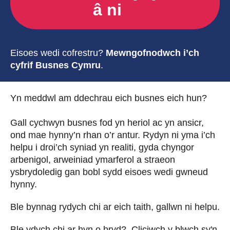
â ni
Eisoes wedi cofrestru?
Mewngofnodwch i’ch
cyfrif Busnes Cymru
.
Yn meddwl am ddechrau eich busnes eich hun?
Gall cychwyn busnes fod yn heriol ac yn ansicr,
ond mae hynny’n rhan o’r antur. Rydyn ni yma i’ch
helpu i droi’ch syniad yn realiti, gyda chyngor
arbenigol, arweiniad ymarferol a straeon
ysbrydoledig gan bobl sydd eisoes wedi gwneud
hynny.
Ble bynnag rydych chi ar eich taith, gallwn ni helpu.
Ble ydych chi ar hyn o bryd? Cliciwch y blwch sy'n