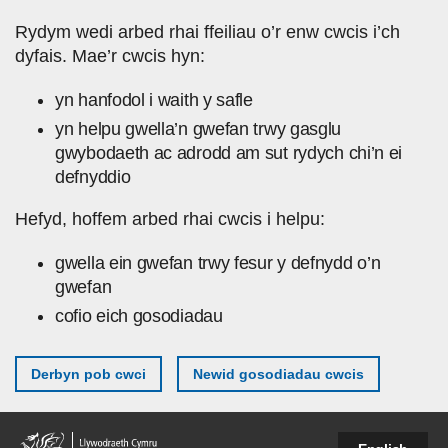
Skip to main content
Rydym wedi arbed rhai ffeiliau o’r enw cwcis i’ch
dyfais. Mae’r cwcis hyn:
yn hanfodol i waith y safle
yn helpu gwella’n gwefan trwy gasglu
gwybodaeth ac adrodd am sut rydych chi’n ei
defnyddio
Hefyd, hoffem arbed rhai cwcis i helpu:
gwella ein gwefan trwy fesur y defnydd o’n
gwefan
cofio eich gosodiadau
Derbyn pob cwci
Newid gosodiadau cwcis