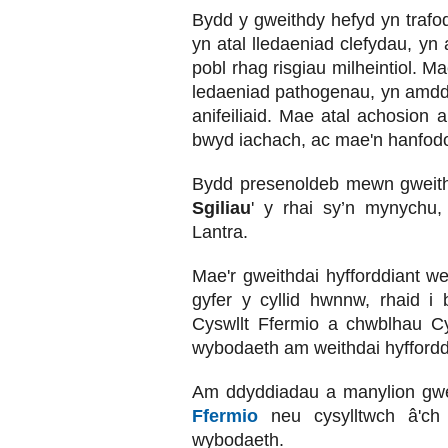
Bydd y gweithdy hefyd yn traf
yn atal lledaeniad clefydau, yn 
pobl rhag risgiau milheintiol. 
ledaeniad pathogenau, yn amddif
anifeiliaid. Mae atal achosion 
bwyd iachach, ac mae'n hanfodol 
Bydd presenoldeb mewn gweithd
Sgiliau
' y rhai sy’n mynychu,
Lantra.
Mae'r gweithdai hyfforddiant we
gyfer y cyllid hwnnw, rhaid i
Cyswllt Ffermio a chwblhau C
wybodaeth am weithdai hyffordd
Am ddyddiadau a manylion gwei
Ffermio
neu cysylltwch â'c
wybodaeth.