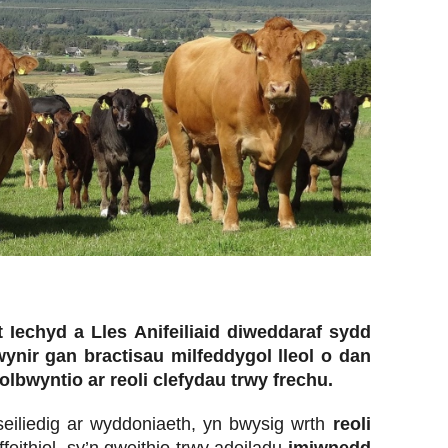
 Iechyd a Lles Anifeiliaid diweddaraf sydd
lwynir gan bractisau milfeddygol lleol o dan
olbwyntio ar reoli clefydau trwy frechu.
seiliedig ar wyddoniaeth, yn bwysig wrth
reoli