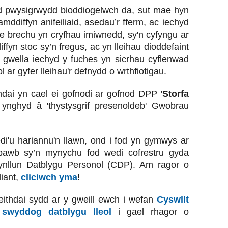
od pwysigrwydd bioddiogelwch da, sut mae hyn
amddiffyn anifeiliaid, asedau’r fferm, ac iechyd
Mae brechu yn cryfhau imiwnedd, sy'n cyfyngu ar
fyn stoc sy’n fregus, ac yn lleihau dioddefaint
a gwella iechyd y fuches yn sicrhau cyflenwad
ar gyfer lleihau'r defnydd o wrthfiotigau.
ai yn cael ei gofnodi ar gofnod DPP '
Storfa
 ynghyd â 'thystysgrif presenoldeb' Gwobrau
di'u hariannu'n llawn, ond i fod yn gymwys ar
 bawb sy’n mynychu fod wedi cofrestru gyda
ynllun Datblygu Personol (CDP). Am ragor o
iant,
cliciwch yma
!
thdai sydd ar y gweill ewch i wefan
Cyswllt
h
swyddog datblygu lleol
i gael rhagor o