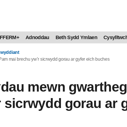
FFERM+
Adnoddau
Beth Sydd Ymlaen
Cysylltwch
Lwyddiant
am mai brechu yw’r sicrwydd gorau ar gyfer eich buches
fydau mewn gwartheg
 sicrwydd gorau ar g