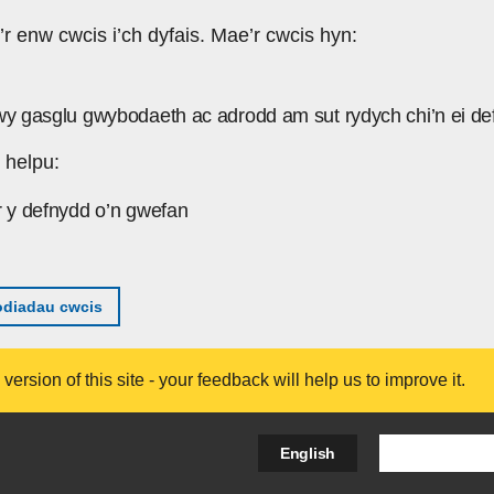
’r enw cwcis i’ch dyfais. Mae’r cwcis hyn:
wy gasglu gwybodaeth ac adrodd am sut rydych chi’n ei de
 helpu:
r y defnydd o’n gwefan
diadau cwcis
ersion of this site - your feedback will help us to improve it.
Search Bus
English