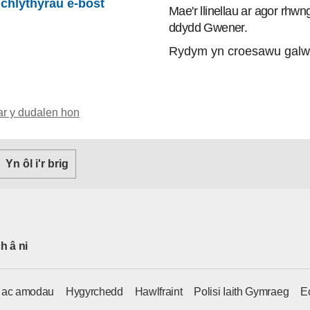
lchlythyrau e-bost
Mae'r llinellau ar agor rhw
ddydd Gwener.
Rydym yn croesawu galw
ar y dudalen hon
Yn ôl i'r brig
h â ni
u ac amodau
Hygyrchedd
Hawlfraint
Polisi Iaith Gymraeg
E