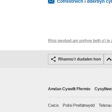
Cofrestrwch i dderbyn cy
Rhoi gwybod am unrhyw beth o'i le 
Rhannu'r dudalen hon
Amdan Cyswllt Ffermio
Cysylltwc
Cwcis
Polisi Preifatrwydd
Telera