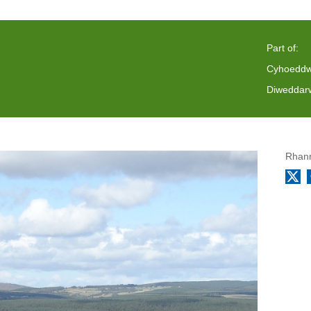
Part of:
Cyhoeddw
Diweddarw
Rhann
X