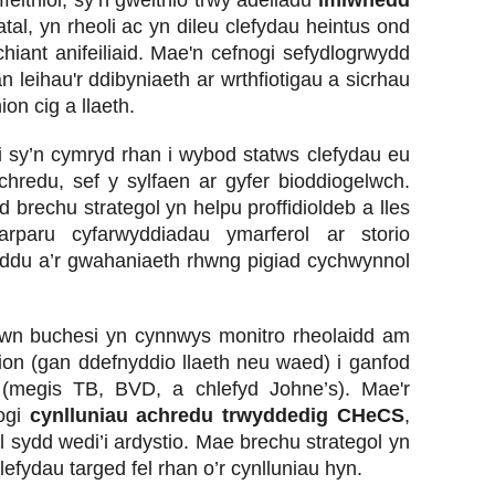
feithiol, sy’n gweithio trwy adeiladu
imiwnedd
tal, yn rheoli ac yn dileu clefydau heintus ond
iant anifeiliaid. Mae'n cefnogi sefydlogrwydd
 leihau'r ddibyniaeth ar wrthfiotigau a sicrhau
n cig a llaeth.
i sy’n cymryd rhan i wybod statws clefydau eu
chredu, sef y sylfaen ar gyfer bioddiogelwch.
 brechu strategol yn helpu proffidioldeb a lles
arparu cyfarwyddiadau ymarferol ar storio
yddu a’r gwahaniaeth rhwng pigiad cychwynnol
wn buchesi yn cynnwys monitro rheolaidd am
ion (gan ddefnyddio llaeth neu waed) i ganfod
 (megis TB, BVD, a chlefyd Johne’s). Mae'r
nogi
cynlluniau achredu trwyddedig CHeCS
,
l sydd wedi’i ardystio. Mae brechu strategol yn
clefydau targed fel rhan o’r cynlluniau hyn.