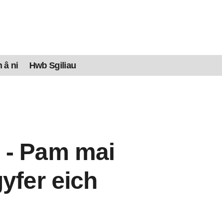
 â ni
Hwb Sgiliau
 - Pam mai
yfer eich