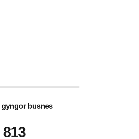
u gyngor busnes
 813