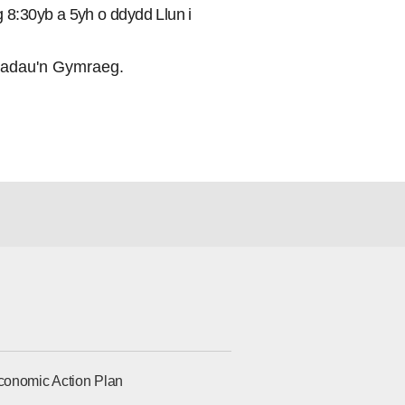
ng 8:30yb a 5yh o ddydd Llun i
adau'n Gymraeg.
conomic Action Plan