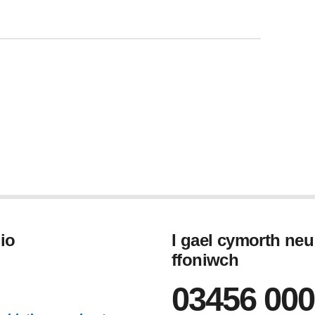
io
I gael cymorth ne
ffoniwch
gram
03456 000