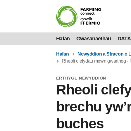
Hafan
Gwasanaethau
DATA
Hafan
Newyddion a Straeon o 
Rheoli clefydau mewn gwartheg - P
ERTHYGL NEWYDDION
Rheoli cle
brechu yw’r
buches