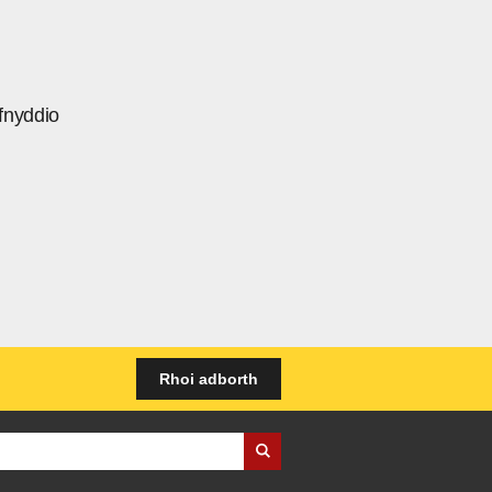
fnyddio
Rhoi adborth
iness Wales