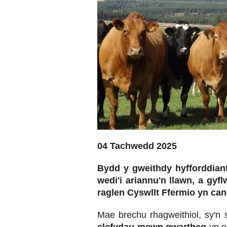
04 Tachwedd 2025
Bydd y gweithdy hyfforddiant
wedi'i ariannu'n llawn, a gyf
raglen Cyswllt Ffermio yn can
Mae brechu rhagweithiol, sy'n 