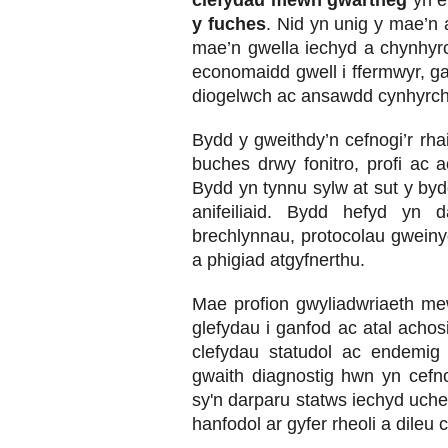
clefydau mewn gwartheg
yn ef
y fuches
. Nid yn unig y mae’n a
mae’n gwella iechyd a chynhyrch
economaidd gwell i ffermwyr, gan
diogelwch ac ansawdd cynhyrchio
Bydd y gweithdy’n cefnogi’r rha
buches drwy fonitro, profi ac a
Bydd yn tynnu sylw at sut y bydd
anifeiliaid. Bydd hefyd yn d
brechlynnau, protocolau gwein
a phigiad atgyfnerthu.
Mae profion gwyliadwriaeth me
glefydau i ganfod ac atal achos
clefydau statudol ac endemig
gwaith diagnostig hwn yn cef
sy'n darparu statws iechyd uche
hanfodol ar gyfer rheoli a dileu 