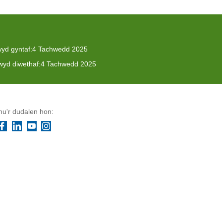
yd gyntaf:
4 Tachwedd 2025
yd diwethaf:
4 Tachwedd 2025
u'r dudalen hon:
Facebook
LinkedIn
YouTube
Instagram