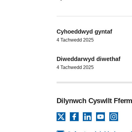
Cyhoeddwyd gyntaf
4 Tachwedd 2025
Diweddarwyd diwethaf
4 Tachwedd 2025
Dilynwch Cyswllt Fferm
X
Facebook
LinkedIn
YouTube
Insta