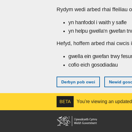
Skip to main content
Rydym wedi arbed rhai ffeiliau o
yn hanfodol i waith y safle
yn helpu gwella’n gwefan tr
Hefyd, hoffem arbed rhai cwcis i
gwella ein gwefan trwy fesu
cofio eich gosodiadau
Derbyn pob cwci
Newid goso
BETA
You're viewing an updated v