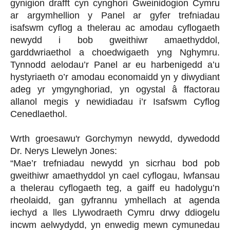
gynigion drafft cyn cynghori Gweinidogion Cymru
ar argymhellion y Panel ar gyfer trefniadau
isafswm cyflog a thelerau ac amodau cyflogaeth
newydd i bob gweithiwr amaethyddol,
garddwriaethol a choedwigaeth yng Nghymru.
Tynnodd aelodau’r Panel ar eu harbenigedd a’u
hystyriaeth o’r amodau economaidd yn y diwydiant
adeg yr ymgynghoriad, yn ogystal â ffactorau
allanol megis y newidiadau i’r Isafswm Cyflog
Cenedlaethol.
Wrth groesawu'r Gorchymyn newydd, dywedodd
Dr. Nerys Llewelyn Jones:
“Mae’r trefniadau newydd yn sicrhau bod pob
gweithiwr amaethyddol yn cael cyflogau, lwfansau
a thelerau cyflogaeth teg, a gaiff eu hadolygu’n
rheolaidd, gan gyfrannu ymhellach at agenda
iechyd a lles Llywodraeth Cymru drwy ddiogelu
incwm aelwydydd, yn enwedig mewn cymunedau