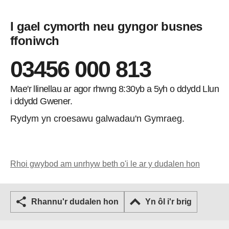
I gael cymorth neu gyngor busnes
ffoniwch
03456 000 813
Mae'r llinellau ar agor rhwng 8:30yb a 5yh o ddydd Llun
i ddydd Gwener.
Rydym yn croesawu galwadau'n Gymraeg.
Rhoi gwybod am unrhyw beth o'i le ar y dudalen hon
Rhannu'r dudalen hon
Yn ôl i'r brig