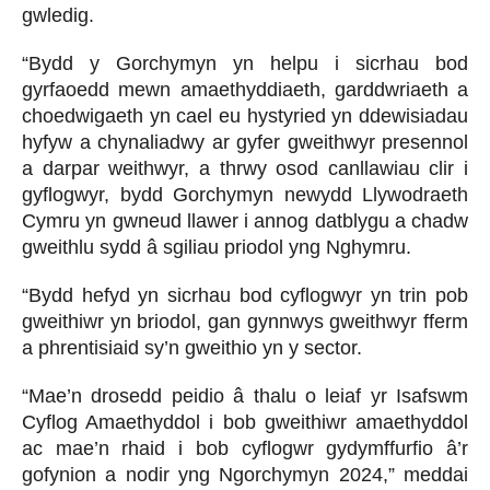
gwledig.
“Bydd y Gorchymyn yn helpu i sicrhau bod
gyrfaoedd mewn amaethyddiaeth, garddwriaeth a
choedwigaeth yn cael eu hystyried yn ddewisiadau
hyfyw a chynaliadwy ar gyfer gweithwyr presennol
a darpar weithwyr, a thrwy osod canllawiau clir i
gyflogwyr, bydd Gorchymyn newydd Llywodraeth
Cymru yn gwneud llawer i annog datblygu a chadw
gweithlu sydd â sgiliau priodol yng Nghymru.
“Bydd hefyd yn sicrhau bod cyflogwyr yn trin pob
gweithiwr yn briodol, gan gynnwys gweithwyr fferm
a phrentisiaid sy’n gweithio yn y sector.
“Mae’n drosedd peidio â thalu o leiaf yr Isafswm
Cyflog Amaethyddol i bob gweithiwr amaethyddol
ac mae’n rhaid i bob cyflogwr gydymffurfio â’r
gofynion a nodir yng Ngorchymyn 2024,” meddai