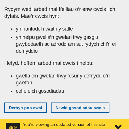
Skip to main content
Rydym wedi arbed rhai ffeiliau o’r enw cwcis i’ch
dyfais. Mae’r cwcis hyn:
yn hanfodol i waith y safle
yn helpu gwella’n gwefan trwy gasglu
gwybodaeth ac adrodd am sut rydych chi’n ei
defnyddio
Hefyd, hoffem arbed rhai cwcis i helpu:
gwella ein gwefan trwy fesur y defnydd o’n
gwefan
cofio eich gosodiadau
Derbyn pob cwci
Newid gosodiadau cwcis
You're viewing an updated version of this site -
BETA