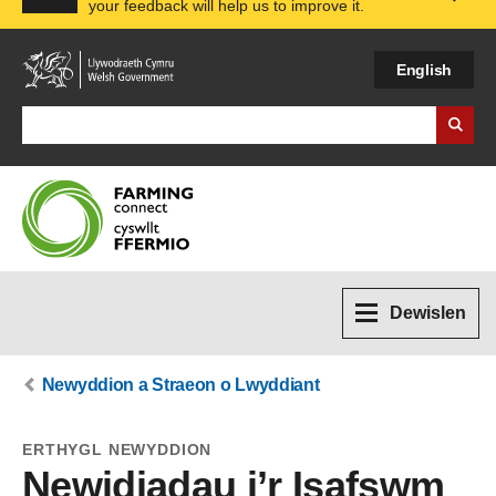
your feedback will help us to improve it.
Expa
English
Search Business Wales
Dewislen
Newyddion a Straeon o Lwyddiant
ERTHYGL NEWYDDION
Newidiadau i’r Isafswm