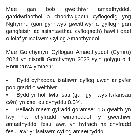
Mae gan bob gweithiwr amaethyddol,
garddwriaethol a choedwigaeth cyflogedig yng
Nghymru (gan gynnwys gweithwyr a gyflogir gan
gangfeistri ac asiantaethau cyflogaeth) hawl i gael
o leiaf yr Isafswm Cyflog Amaethyddol.
Mae Gorchymyn Cyflogau Amaethyddol (Cymru)
2024 yn disodli Gorchymyn 2023 sy’n golygu o 1
Ebrill 2024 ymlaen:
• Bydd cyfraddau isafswm cyflog uwch ar gyfer
pob gradd o weithiwr.
• Bydd yr holl lwfansau (gan gynnwys lwfansau
cŵn) yn cael eu cynyddu 8.5%.
• Bellach mae’r gyfradd goramser 1.5 gwaith yn
fwy na chyfradd wirioneddol y gweithiwr
amaethyddol fesul awr, yn hytrach na chyfradd
fesul awr yr isafswm cyflog amaethyddol.