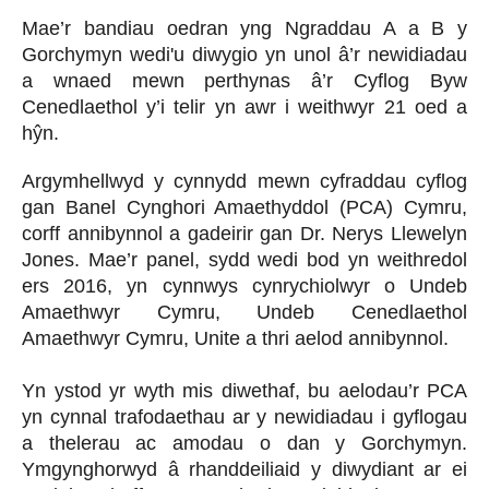
Mae’r bandiau oedran yng Ngraddau A a B y
Gorchymyn wedi'u diwygio yn unol â’r newidiadau
a wnaed mewn perthynas â’r Cyflog Byw
Cenedlaethol y’i telir yn awr i weithwyr 21 oed a
hŷn.
Argymhellwyd y cynnydd mewn cyfraddau cyflog
gan Banel Cynghori Amaethyddol (PCA) Cymru,
corff annibynnol a gadeirir gan Dr. Nerys Llewelyn
Jones. Mae’r panel, sydd wedi bod yn weithredol
ers 2016, yn cynnwys cynrychiolwyr o Undeb
Amaethwyr Cymru, Undeb Cenedlaethol
Amaethwyr Cymru, Unite a thri aelod annibynnol.
Yn ystod yr wyth mis diwethaf, bu aelodau’r PCA
yn cynnal trafodaethau ar y newidiadau i gyflogau
a thelerau ac amodau o dan y Gorchymyn.
Ymgynghorwyd â rhanddeiliaid y diwydiant ar ei