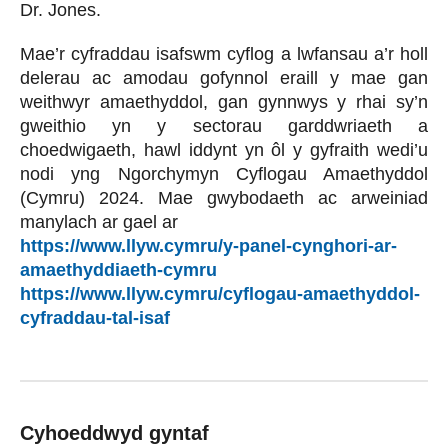
Dr. Jones.
Mae’r cyfraddau isafswm cyflog a lwfansau a’r holl
delerau ac amodau gofynnol eraill y mae gan
weithwyr amaethyddol, gan gynnwys y rhai sy’n
gweithio yn y sectorau garddwriaeth a
choedwigaeth, hawl iddynt yn ôl y gyfraith wedi’u
nodi yng Ngorchymyn Cyflogau Amaethyddol
(Cymru) 2024. Mae gwybodaeth ac arweiniad
manylach ar gael ar
https://www.llyw.cymru/y-panel-cynghori-ar-
amaethyddiaeth-cymru
https://www.llyw.cymru/cyflogau-amaethyddol-
cyfraddau-tal-isaf
Cyhoeddwyd gyntaf