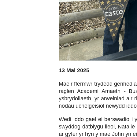
13 Mai 2025
Mae’r ffermwr trydedd genhedla
raglen Academi Amaeth - Bus
ysbrydoliaeth, yr arweiniad a’r
nodau uchelgeisiol newydd iddo e
Wedi iddo gael ei berswadio i 
swyddog datblygu lleol, Natalie
ar gyfer yr hyn y mae John yn ei