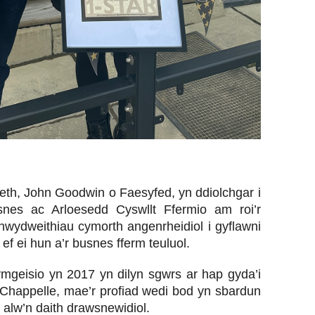
eth, John Goodwin o Faesyfed, yn ddiolchgar i
nes ac Arloesedd Cyswllt Ffermio am roi’r
 rhwydweithiau cymorth angenrheidiol i gyflawni
f ei hun a’r busnes fferm teuluol.
ymgeisio yn 2017 yn dilyn sgwrs ar hap gyda’i
 Chappelle, mae’r profiad wedi bod yn sbardun
 alw’n daith drawsnewidiol.