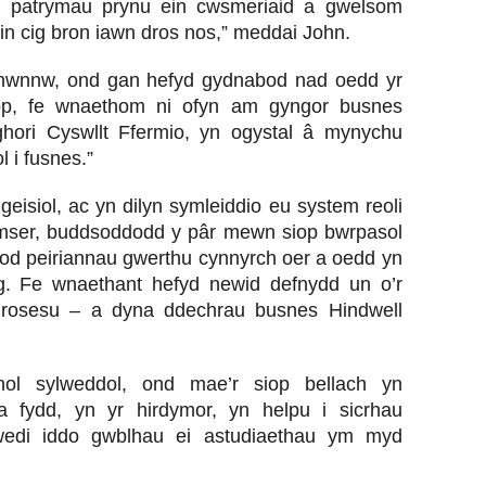
 patrymau prynu ein cwsmeriaid a gwelsom
in cig bron iawn dros nos,” meddai John.
 hwnnw, ond gan hefyd gydnabod nad oedd yr
op, fe wnaethom ni ofyn am gyngor busnes
hori Cyswllt Ffermio, yn ogystal â mynychu
 i fusnes.”
eisiol, ac yn dilyn symleiddio eu system reoli
amser, buddsoddodd y pâr mewn siop bwrpasol
sod peiriannau gwerthu cynnyrch oer a oedd yn
g. Fe wnaethant hefyd newid defnydd un o’r
hrosesu – a dyna ddechrau busnes Hindwell
ol sylweddol, ond mae’r siop bellach yn
a fydd, yn yr hirdymor, yn helpu i sicrhau
wedi iddo gwblhau ei astudiaethau ym myd