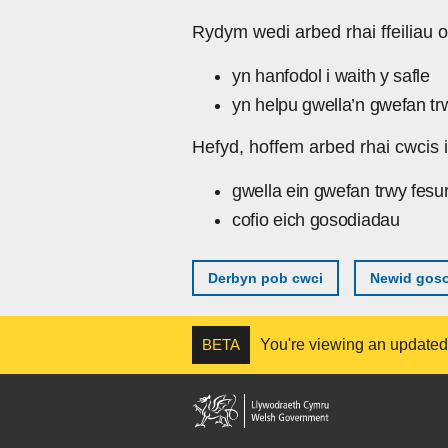
Skip to main content
Rydym wedi arbed rhai ffeiliau o
yn hanfodol i waith y safle
yn helpu gwella’n gwefan tr
Hefyd, hoffem arbed rhai cwcis i
gwella ein gwefan trwy fesu
cofio eich gosodiadau
Derbyn pob cwci
Newid goso
BETA
You're viewing an updated v