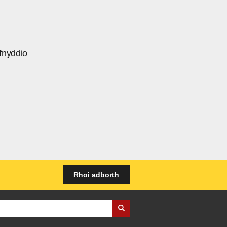
fnyddio
Rhoi adborth
iness Wales