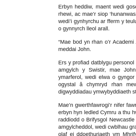
Erbyn heddiw, maent wedi goso
rhewi, ac mae’r siop ‘hunanwas
wedi’i gynhyrchu ar fferm y te
o gynnyrch lleol arall.
“Mae bod yn rhan o’r Academi 
meddai John.
Ers y profiad datblygu persono
amgylch y Swistir, mae John 
ymarferol, wedi elwa o gyngor 
ogystal â chymryd rhan mew
digwyddiadau ymwybyddiaeth st
Mae’n gwerthfawrogi’r nifer fa
erbyn hyn ledled Cymru a thu h
raddiodd o Brifysgol Newcastl
amgylcheddol, wedi cwblhau gra
olaf ei ddoethuriaeth ym Mhrif