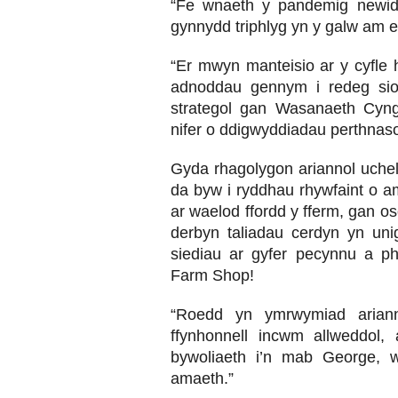
“Fe wnaeth y pandemig newid
gynnydd triphlyg yn y galw am e
“Er mwyn manteisio ar y cyfle
adnoddau gennym i redeg si
strategol gan Wasanaeth Cyng
nifer o ddigwyddiadau perthnasol
Gyda rhagolygon ariannol uchelg
da byw i ryddhau rhywfaint o 
ar waelod ffordd y fferm, gan o
derbyn taliadau cerdyn yn uni
siediau ar gyfer pecynnu a p
Farm Shop!
“Roedd yn ymrwymiad ariann
ffynhonnell incwm allweddol, 
bywoliaeth i’n mab George, 
amaeth.”