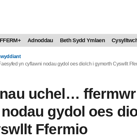
FFERM+
Adnoddau
Beth Sydd Ymlaen
Cysylltwch
Lwyddiant
esyfed yn cyflawni nodau gydol oes diolch i gymorth Cyswllt Ffe
nau uchel… ffermwr
 nodau gydol oes dio
swllt Ffermio