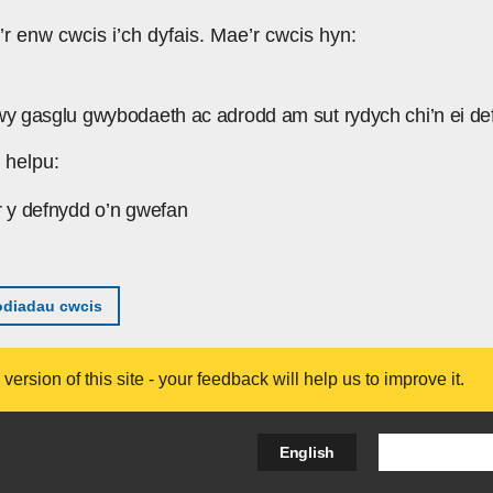
’r enw cwcis i’ch dyfais. Mae’r cwcis hyn:
wy gasglu gwybodaeth ac adrodd am sut rydych chi’n ei de
 helpu:
r y defnydd o’n gwefan
diadau cwcis
ersion of this site - your feedback will help us to improve it.
Search Bus
English