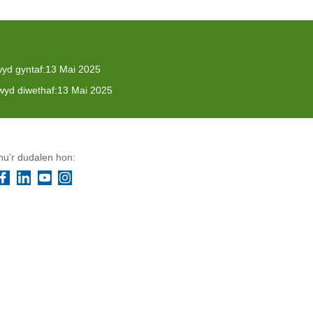
yd gyntaf:
13 Mai 2025
yd diwethaf:
13 Mai 2025
u'r dudalen hon:
Facebook
LinkedIn
YouTube
Instagram