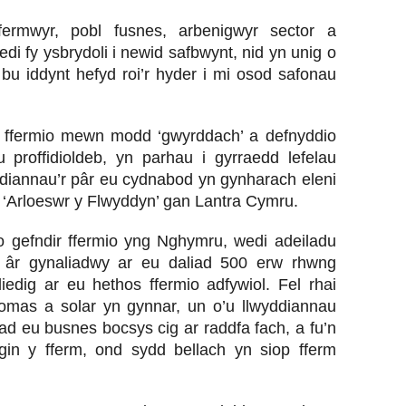
ermwyr, pobl fusnes, arbenigwyr sector a
edi fy ysbrydoli i newid safbwynt, nid yn unig o
bu iddynt hefyd roi’r hyder i mi osod safonau
o ffermio mewn modd ‘gwyrddach’ a defnyddio
proffidioldeb, yn parhau i gyrraedd lefelau
diannau’r pâr eu cydnabod yn gynharach eleni
n ‘Arloeswr y Flwyddyn’ gan Lantra Cymru.
 gefndir ffermio yng Nghymru, wedi adeiladu
ir âr gynaliadwy ar eu daliad 500 erw rhwng
iedig ar eu hethos ffermio adfywiol. Fel rhai
mas a solar yn gynnar, un o’u llwyddiannau
d eu busnes bocsys cig ar raddfa fach, a fu’n
in y fferm, ond sydd bellach yn siop fferm