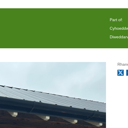
Part of:
Cyhoeddw
Diweddarw
Rhann
X