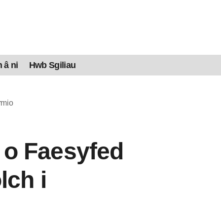
 â ni
Hwb Sgiliau
rmio
 o Faesyfed
lch i