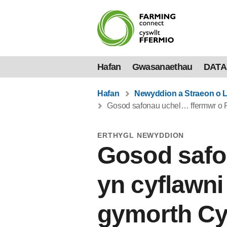
Hafan
Gwasanaethau
DATA
Hafan
Newyddion a Straeon o 
Gosod safonau uchel… ffermwr o Fa
ERTHYGL NEWYDDION
Gosod safo
yn cyflawni
gymorth Cy