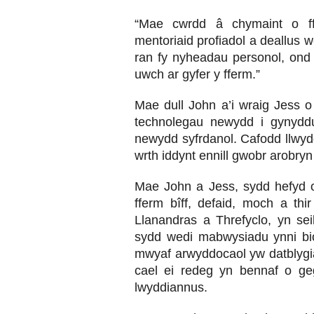
“Mae cwrdd â chymaint o ff
mentoriaid profiadol a deallus w
ran fy nyheadau personol, ond 
uwch ar gyfer y fferm.”
Mae dull John a’i wraig Jess 
technolegau newydd i gynyddu 
newydd syfrdanol. Cafodd llwyd
wrth iddynt ennill gwobr arobry
Mae John a Jess, sydd hefyd o
fferm bîff, defaid, moch a th
Llanandras a Threfyclo, yn seil
sydd wedi mabwysiadu ynni bio
mwyaf arwyddocaol yw datblygia
cael ei redeg yn bennaf o geg
lwyddiannus.