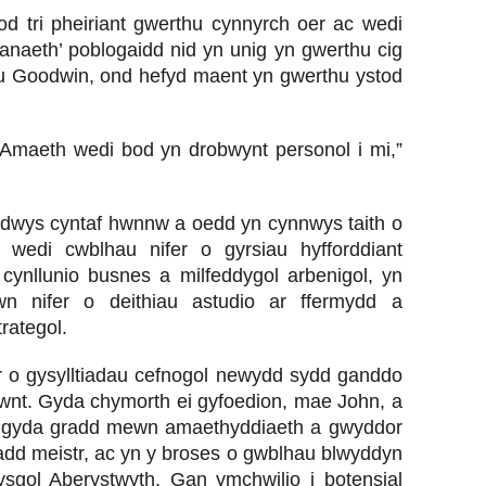
d tri pheiriant gwerthu cynnyrch oer ac wedi
anaeth’ poblogaidd nid yn unig yn gwerthu cig
ulu Goodwin, ond hefyd maent yn gwerthu ystod
Amaeth wedi bod yn drobwynt personol i mi,”
l dwys cyntaf hwnnw a oedd yn cynnwys taith o
wedi cwblhau nifer o gyrsiau hyfforddiant
cynllunio busnes a milfeddygol arbenigol, yn
n nifer o deithiau astudio ar ffermydd a
rategol.
wr o gysylltiadau cefnogol newydd sydd ganddo
wnt. Gyda chymorth ei gyfoedion, mae John, a
e gyda gradd mewn amaethyddiaeth a gwyddor
dd meistr, ac yn y broses o gwblhau blwyddyn
ysgol Aberystwyth. Gan ymchwilio i botensial