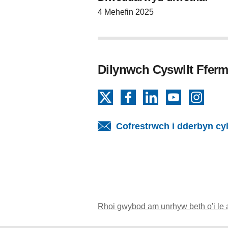
4 Mehefin 2025
Dilynwch Cyswllt Fferm
X
Facebook
LinkedIn
YouTube
Insta
Cofrestrwch i dderbyn cy
Rhoi gwybod am unrhyw beth o'i le 