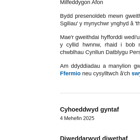
Milfeddygon Afon
Bydd presenoldeb mewn gweithd
Sgiliau' y mynychwr ynghyd â 't
Mae'r gweithdai hyfforddi wedi'
y cyllid hwnnw, rhaid i bob 
chwblhau Cynllun Datblygu Per
Am ddyddiadau a manylion gw
Ffermio
neu cysylltwch â'ch
sw
Cyhoeddwyd gyntaf
4 Mehefin 2025
Diweddarwyd diwethaf