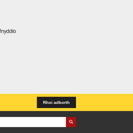
fnyddio
Rhoi adborth
iness Wales