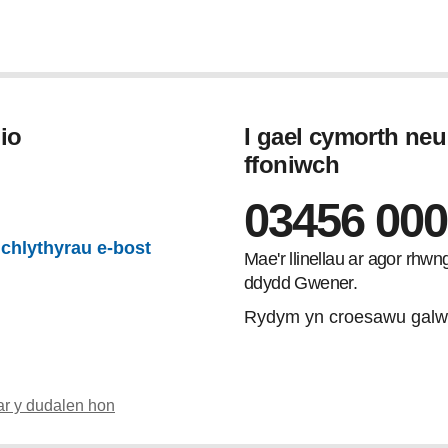
io
I gael cymorth ne
ffoniwch
gram
03456 000
lchlythyrau e-bost
Mae'r llinellau ar agor rhw
ddydd Gwener.
Rydym yn croesawu galw
ar y dudalen hon