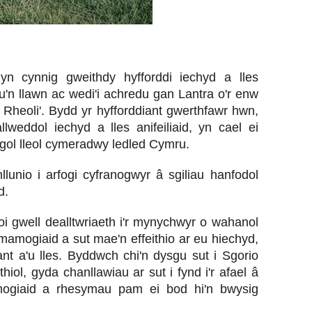
yn cynnig gweithdy hyfforddi iechyd a lles
nu'n llawn ac wedi'i achredu gan Lantra o'r enw
heoli'. Bydd yr hyfforddiant gwerthfawr hwn,
llweddol iechyd a lles anifeiliaid, yn cael ei
gol lleol cymeradwy ledled Cymru.
lunio i arfogi cyfranogwyr â sgiliau hanfodol
d.
i gwell dealltwriaeth i'r mynychwyr o wahanol
amogiaid a sut mae'n effeithio ar eu hiechyd,
nt a'u lles. Byddwch chi'n dysgu sut i Sgorio
hiol, gyda chanllawiau ar sut i fynd i'r afael â
ogiaid a rhesymau pam ei bod hi'n bwysig