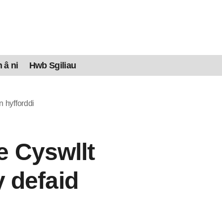
 â ni
Hwb Sgiliau
 hyfforddi
e Cyswllt
 defaid