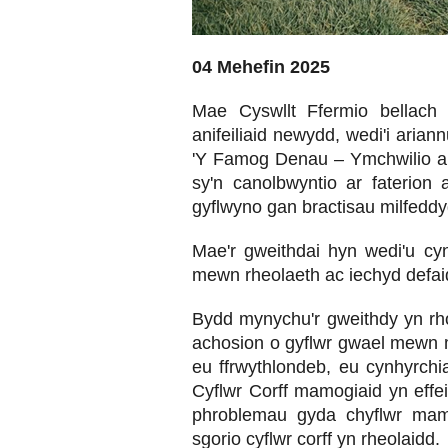
04 Mehefin 2025
Mae Cyswllt Ffermio bellach 
anifeiliaid newydd, wedi'i arian
'Y Famog Denau – Ymchwilio a R
sy'n canolbwyntio ar faterion a
gyflwyno gan bractisau milfeddy
Mae'r gweithdai hyn wedi'u cynl
mewn rheolaeth ac iechyd defai
Bydd mynychu'r gweithdy yn rho
achosion o gyflwr gwael mewn m
eu ffrwythlondeb, eu cynhyrchia
Cyflwr Corff mamogiaid yn effeit
phroblemau gyda chyflwr mam
sgorio cyflwr corff yn rheolaidd.