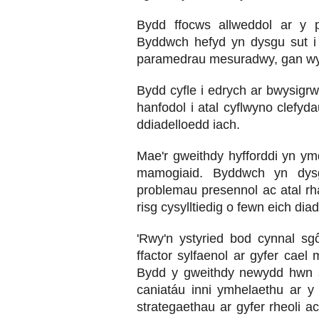
Bydd ffocws allweddol ar y p
Byddwch hefyd yn dysgu sut i f
paramedrau mesuradwy, gan wy
Bydd cyfle i edrych ar bwysigrw
hanfodol i atal cyflwyno clefyda
ddiadelloedd iach.
Mae'r gweithdy hyfforddi yn ym
mamogiaid. Byddwch yn dysgu
problemau presennol ac atal rha
risg cysylltiedig o fewn eich diad
'Rwy'n ystyried bod cynnal sgô
ffactor sylfaenol ar gyfer cael
Bydd y gweithdy newydd hwn s
caniatáu inni ymhelaethu ar y
strategaethau ar gyfer rheoli a