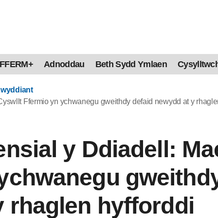
FFERM+
Adnoddau
Beth Sydd Ymlaen
Cysylltwch
Lwyddiant
Cyswllt Ffermio yn ychwanegu gweithdy defaid newydd at y rhaglen
ensial y Ddiadell: Ma
 ychwanegu gweithdy
 rhaglen hyfforddi