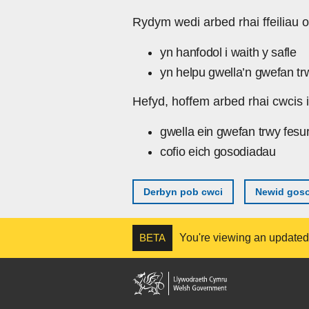
Skip to main content
Rydym wedi arbed rhai ffeiliau o
yn hanfodol i waith y safle
yn helpu gwella’n gwefan tr
Hefyd, hoffem arbed rhai cwcis i
gwella ein gwefan trwy fesu
cofio eich gosodiadau
Derbyn pob cwci
Newid goso
BETA
You're viewing an updated v