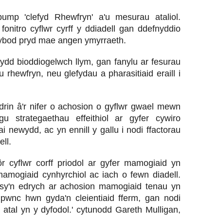
ump 'clefyd Rhewfryn' a'u mesurau ataliol.
onitro cyflwr cyrff y ddiadell gan ddefnyddio
bod pryd mae angen ymyrraeth.
ydd bioddiogelwch llym, gan fanylu ar fesurau
u rhewfryn, neu glefydau a pharasitiaid eraill i
drin â'r nifer o achosion o gyflwr gwael mewn
 strategaethau effeithiol ar gyfer cywiro
i newydd, ac yn ennill y gallu i nodi ffactorau
ell.
r cyflwr corff priodol ar gyfer mamogiaid yn
 mamogiaid cynhyrchiol ac iach o fewn diadell.
y'n edrych ar achosion mamogiaid tenau yn
 pwnc hwn gyda'n cleientiaid fferm, gan nodi
c atal yn y dyfodol.' cytunodd Gareth Mulligan,