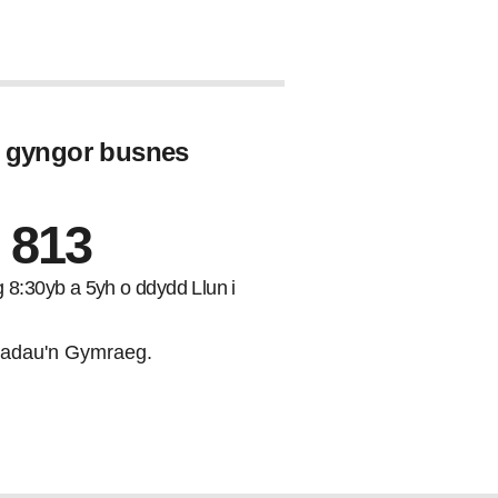
u gyngor busnes
 813
ng 8:30yb a 5yh o ddydd Llun i
adau'n Gymraeg.