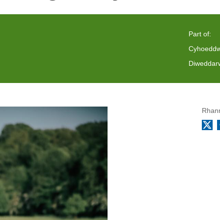
Part of:
Cyhoeddw
Diweddarw
Rhann
X