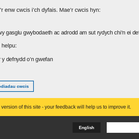
’r enw cwcis i’ch dyfais. Mae’r cwcis hyn:
wy gasglu gwybodaeth ac adrodd am sut rydych chi’n ei de
 helpu:
r y defnydd o’n gwefan
diadau cwcis
ersion of this site - your feedback will help us to improve it.
Search Bus
English