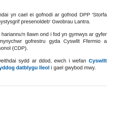
ai yn cael ei gofnodi ar gofnod DPP 'Storfa
hystysgrif presenoldeb' Gwobrau Lantra.
u hariannu'n llawn ond i fod yn gymwys ar gyfer
mynychwr gofrestru gyda Cyswllt Ffermio a
sonol (CDP).
eithdai sydd ar ddod, ewch i wefan
Cyswllt
yddog datblygu lleol
i gael gwybod mwy.