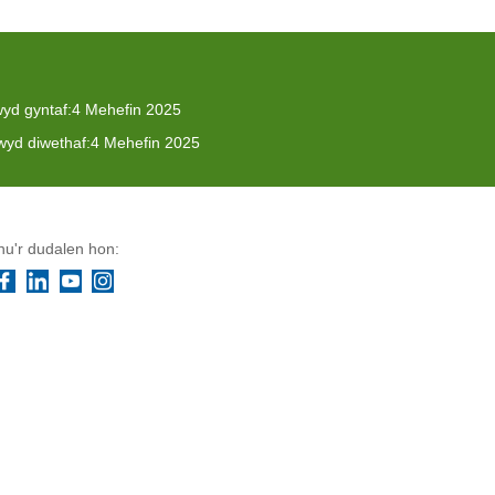
yd gyntaf:
4 Mehefin 2025
yd diwethaf:
4 Mehefin 2025
u'r dudalen hon:
Facebook
LinkedIn
YouTube
Instagram