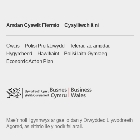
Amdan Cyswllt Ffermio
Cysylltwch â ni
Cwcis
Polisi Preifatrwydd
Telerau ac amodau
Hygyrchedd
Hawlfraint
Polisi Iaith Gymraeg
Economic Action Plan
Mae’r holl I gynnwys ar gael o dan y Drwydded Llywodraeth
Agored, as eithrio lle y nodir fel arall.