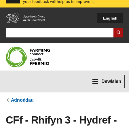
your feedback will help us to improve it.
Expa
English
Search Business Wales
Dewislen
Adnoddau
CFf - Rhifyn 3 - Hydref -