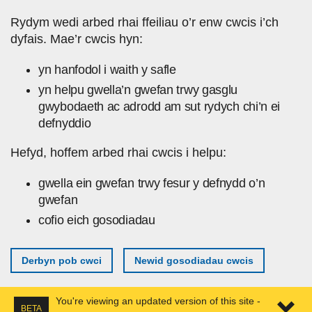
Skip to main content
Rydym wedi arbed rhai ffeiliau o’r enw cwcis i’ch
dyfais. Mae’r cwcis hyn:
yn hanfodol i waith y safle
yn helpu gwella’n gwefan trwy gasglu
gwybodaeth ac adrodd am sut rydych chi’n ei
defnyddio
Hefyd, hoffem arbed rhai cwcis i helpu:
gwella ein gwefan trwy fesur y defnydd o’n
gwefan
cofio eich gosodiadau
Derbyn pob cwci
Newid gosodiadau cwcis
You're viewing an updated version of this site -
BETA