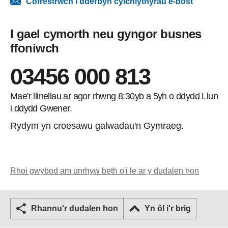
Cofrestrwch i dderbyn cylchlythyrau e-bost
I gael cymorth neu gyngor busnes
ffoniwch
03456 000 813
Mae'r llinellau ar agor rhwng 8:30yb a 5yh o ddydd Llun
i ddydd Gwener.
Rydym yn croesawu galwadau'n Gymraeg.
Rhoi gwybod am unrhyw beth o'i le ar y dudalen hon
Rhannu'r dudalen hon
Yn ôl i'r brig