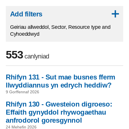
Skip to results
Add filters
Geiriau allweddol, Sector, Resource type and
Cyhoeddwyd
553
canlyniad
Rhifyn 131 - Sut mae busnes fferm
Skip to filters
llwyddiannus yn edrych heddiw?
9 Gorffennaf 2026
Rhifyn 130 - Gwesteion digroeso:
Effaith gynyddol rhywogaethau
anfrodorol goresgynnol
24 Mehefin 2026