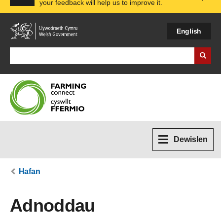
your feedback will help us to improve it.
Expa
English
Search Business Wales
Dewislen
Hafan
Adnoddau