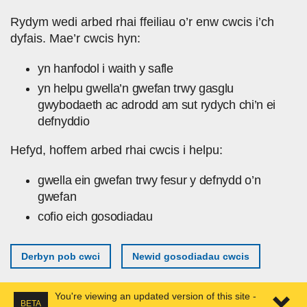
Skip to main content
Rydym wedi arbed rhai ffeiliau o’r enw cwcis i’ch
dyfais. Mae’r cwcis hyn:
yn hanfodol i waith y safle
yn helpu gwella’n gwefan trwy gasglu
gwybodaeth ac adrodd am sut rydych chi’n ei
defnyddio
Hefyd, hoffem arbed rhai cwcis i helpu:
gwella ein gwefan trwy fesur y defnydd o’n
gwefan
cofio eich gosodiadau
Derbyn pob cwci
Newid gosodiadau cwcis
You're viewing an updated version of this site -
BETA