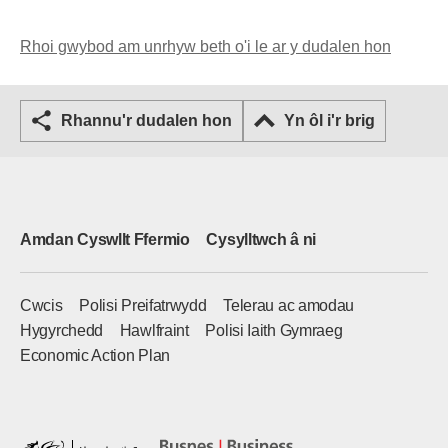
Rhoi gwybod am unrhyw beth o'i le ar y dudalen hon
Rhannu'r dudalen hon
Yn ôl i'r brig
Amdan Cyswllt Ffermio
Cysylltwch â ni
Cwcis
Polisi Preifatrwydd
Telerau ac amodau
Hygyrchedd
Hawlfraint
Polisi Iaith Gymraeg
Economic Action Plan