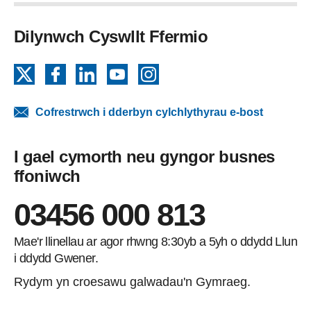
Dilynwch Cyswllt Ffermio
X
Facebook
LinkedIn
YouTube
Instagram
Cofrestrwch i dderbyn cylchlythyrau e-bost
I gael cymorth neu gyngor busnes
ffoniwch
03456 000 813
Mae'r llinellau ar agor rhwng 8:30yb a 5yh o ddydd Llun
i ddydd Gwener.
Rydym yn croesawu galwadau'n Gymraeg.