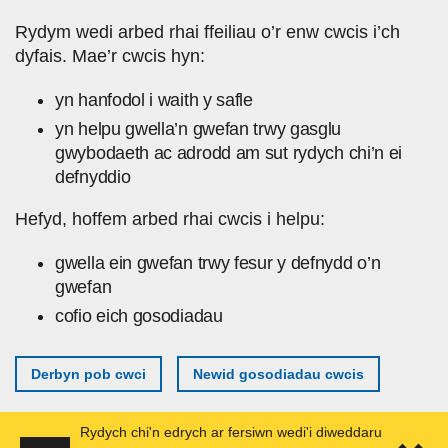
Skip to main content
Rydym wedi arbed rhai ffeiliau o’r enw cwcis i’ch
dyfais. Mae’r cwcis hyn:
yn hanfodol i waith y safle
yn helpu gwella’n gwefan trwy gasglu
gwybodaeth ac adrodd am sut rydych chi’n ei
defnyddio
Hefyd, hoffem arbed rhai cwcis i helpu:
gwella ein gwefan trwy fesur y defnydd o’n
gwefan
cofio eich gosodiadau
Derbyn pob cwci
Newid gosodiadau cwcis
Rydych chi'n edrych ar fersiwn wedi'i diweddaru