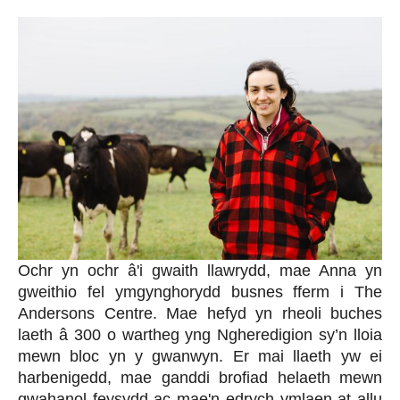
Ochr yn ochr â'i gwaith llawrydd, mae Anna yn
gweithio fel ymgynghorydd busnes fferm i The
Andersons Centre. Mae hefyd yn rheoli buches
laeth â 300 o wartheg yng Ngheredigion sy’n lloia
mewn bloc yn y gwanwyn. Er mai llaeth yw ei
harbenigedd, mae ganddi brofiad helaeth mewn
gwahanol feysydd ac mae'n edrych ymlaen at allu