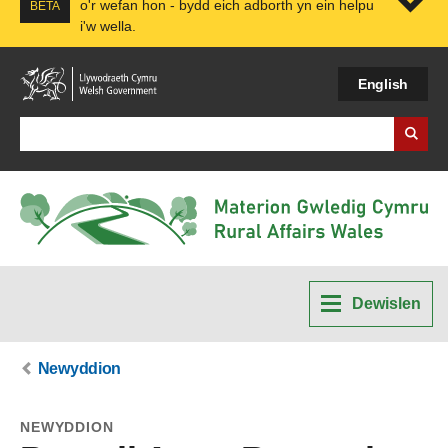
o'r wefan hon - bydd eich adborth yn ein helpu
BETA
i'w wella.
Expa
English
Search Business Wales
Dewislen
Newyddion
NEWYDDION