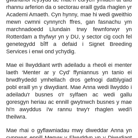
rhannu arferion da o sectorau eraill gyda rhaglen yr
Academi Amaeth. Cyn hynny, mae hi wedi gweithio
mewn cwmni cynnyrch ffres, gan fasnachu ym
marchnadoedd Llundain trwy fewnforwyr yn
Rotterdam a thyfwyr yn y DU, y sector cig coch fel
genetegydd bîff a defaid i Signet Breeding
Services i enwi ond ychydig.
Mae ei llwyddiant wrth adeiladu a rheoli ei menter
laeth ‘Menter ar y Cyd’ ffyniannus yn tanio ei
brwdfrydedd ymhellach dros gefnogi datblygiad
pobl eraill yn y diwydiant. Mae Anna wedi llwyddo i
adeiladu'r busnes o'r sylfaen ac wedi gallu
goresgyn heriau ac ennill gwytnwch busnes y mae
hi'n awyddus i'w rannu trwy'r rhaglen wedi'i
theilwra.
Mae rhai o gyflawniadau mwy diweddar Anna yn
cynnwys ennill Menyw y Flwyddyn yn y Diwydiant