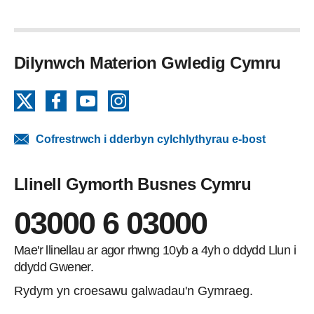
Dilynwch Materion Gwledig Cymru
X
Facebook
YouTube
Instagram
Cofrestrwch i dderbyn cylchlythyrau e-bost
Llinell Gymorth Busnes Cymru
03000 6 03000
Mae'r llinellau ar agor rhwng 10yb a 4yh o ddydd Llun i
ddydd Gwener.
Rydym yn croesawu galwadau'n Gymraeg.