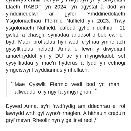
Llaeth RABDF yn 2024, yn ogystal â dod yn
ymddiriedolwr ar gyfer Ymddiriedolaeth
Ysgoloriaethau Ffermio Nuffield yn 2023. Trwy
ysgoloriaeth Nuffield, cafodd gyfle i deithio i 11
gwlad a chasglu syniadau arloesol o bob cwr o'r
byd. Mae'r profiadau hyn wedi cryfhau ymhellach
gysylltiadau helaeth Anna o fewn y diwydiant
amaethyddol yn y DU ac yn rhyngwladol, sef
cysylltiadau y mae'n hyderus a fydd yn cefnogi
ymgeiswyr llwyddiannus ymhellach.
Mae Cyswllt Ffermio wedi bod yn rhan
allweddol o fy ngyrfa ymgynghori,
Dywed Anna, sy'n frwdfrydig am ddechrau ei rôl
lawrydd wrth gyflwyno'r rhaglen. A hithau’n credu'n
gryf mewn 'Rheoli'r hyn y gellir ei reoli,'