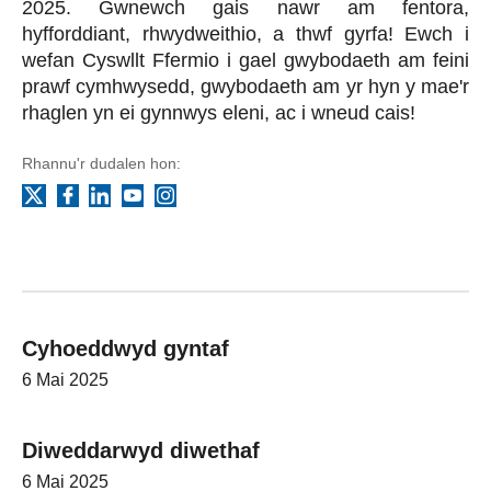
2025. Gwnewch gais nawr am fentora,
hyfforddiant, rhwydweithio, a thwf gyrfa! Ewch i
wefan Cyswllt Ffermio i gael gwybodaeth am feini
prawf cymhwysedd, gwybodaeth am yr hyn y mae'r
rhaglen yn ei gynnwys eleni, ac i wneud cais!
Rhannu'r dudalen hon:
Facebook
LinkedIn
YouTube
Instagram
X
Cyhoeddwyd gyntaf
6 Mai 2025
Diweddarwyd diwethaf
6 Mai 2025