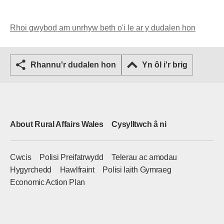
Rhoi gwybod am unrhyw beth o'i le ar y dudalen hon
Rhannu'r dudalen hon
Yn ôl i'r brig
About Rural Affairs Wales
Cysylltwch â ni
Cwcis
Polisi Preifatrwydd
Telerau ac amodau
Hygyrchedd
Hawlfraint
Polisi Iaith Gymraeg
Economic Action Plan