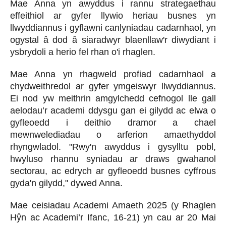
Mae Anna yn awyddus i rannu strategaethau
effeithiol ar gyfer llywio heriau busnes yn
llwyddiannus i gyflawni canlyniadau cadarnhaol, yn
ogystal â dod â siaradwyr blaenllaw'r diwydiant i
ysbrydoli a herio fel rhan o'i rhaglen.
Mae Anna yn rhagweld profiad cadarnhaol a
chydweithredol ar gyfer ymgeiswyr llwyddiannus.
Ei nod yw meithrin amgylchedd cefnogol lle gall
aelodau’r academi ddysgu gan ei gilydd ac elwa o
gyfleoedd i deithio dramor a chael
mewnwelediadau o arferion amaethyddol
rhyngwladol. "Rwy'n awyddus i gysylltu pobl,
hwyluso rhannu syniadau ar draws gwahanol
sectorau, ac edrych ar gyfleoedd busnes cyffrous
gyda'n gilydd," dywed Anna.
Mae ceisiadau Academi Amaeth 2025 (y Rhaglen
Hŷn ac Academi’r Ifanc, 16-21) yn cau ar 20 Mai