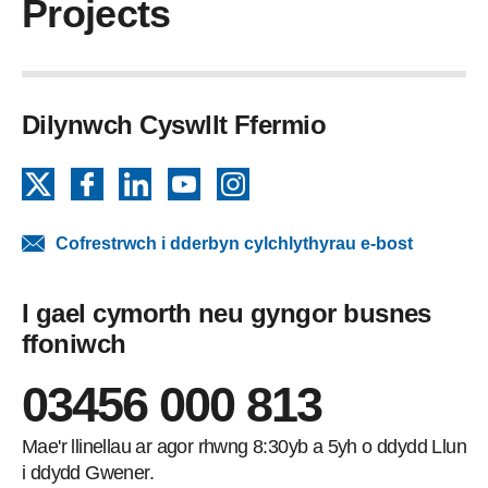
Projects
Dilynwch Cyswllt Ffermio
X
Facebook
LinkedIn
YouTube
Instagram
Cofrestrwch i dderbyn cylchlythyrau e-bost
I gael cymorth neu gyngor busnes
ffoniwch
03456 000 813
Mae'r llinellau ar agor rhwng 8:30yb a 5yh o ddydd Llun
i ddydd Gwener.