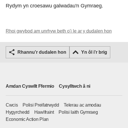
Rydym yn croesawu galwadau'n Gymraeg.
Rhoi gwybod am unrhyw beth o'i le ar y dudalen hon
Rhannu'r dudalen hon
Yn ôl i'r brig
Amdan Cyswllt Ffermio
Cysylltwch â ni
Cwcis
Polisi Preifatrwydd
Telerau ac amodau
Hygyrchedd
Hawlfraint
Polisi Iaith Gymraeg
Economic Action Plan