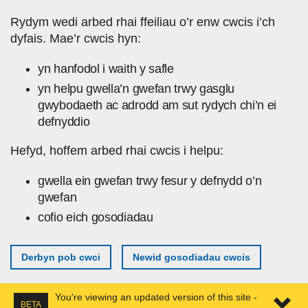
Skip to main content
Rydym wedi arbed rhai ffeiliau o’r enw cwcis i’ch
dyfais. Mae’r cwcis hyn:
yn hanfodol i waith y safle
yn helpu gwella’n gwefan trwy gasglu
gwybodaeth ac adrodd am sut rydych chi’n ei
defnyddio
Hefyd, hoffem arbed rhai cwcis i helpu:
gwella ein gwefan trwy fesur y defnydd o’n
gwefan
cofio eich gosodiadau
Derbyn pob cwci
Newid gosodiadau cwcis
You're viewing an updated version of this site -
BETA