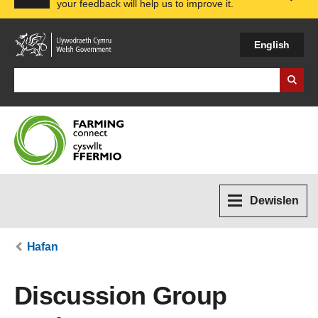
your feedback will help us to improve it.
Expa
English
Search Business Wales
Dewislen
Hafan
Discussion Group