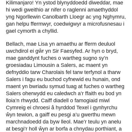
Kilimanjaro! Yn ystod blynyddoedd diweddar, mae
hi wedi gweithio ar nifer o raglenni amaethyddol
yng Ngorllewin Canolbarth Lloegr ac yng Nghymru,
gan helpu ffermwyr, coedwigwyr a microfusnesau i
gael cymorth a chyllid.
Bellach, mae Lisa yn amaethu ar fferm deuluol
uwchdirol ei gŵr yn Sir Faesyfed. Ar hyn o bryd,
mae ganddynt fuches o wartheg sugno sy’n
groesiadau Limousin a Salers, ac maent yn
defnyddio tarw Charolais fel tarw terfynol a tharw
Salers i fagu eu buchod cyfnewid eu hunain, ond
maent yn bwriadu symud tuag at fuches o wartheg
Salers oherwydd eu caledwch a’r ffaith eu bod yn
lloia’n rhwydd. Caiff diadell o famogiaid miwl
Cymreig ei chroesi â hyrddod Texel i gynhyrchu
ŵyn tewion, a gaiff eu pesgi a’u gwerthu mewn
marchnadoedd da byw lleol. Mae’r teulu yn anelu
at besgi’r holl ŵyn ar borfa a chnydau porthiant, a