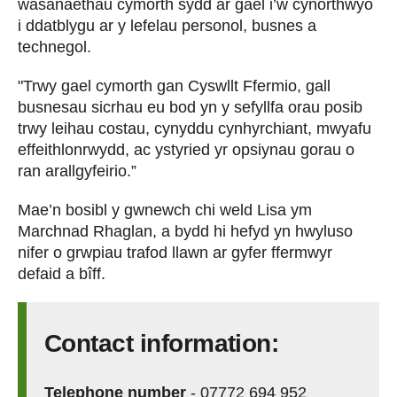
wasanaethau cymorth sydd ar gael i’w cynorthwyo
i ddatblygu ar y lefelau personol, busnes a
technegol.
"Trwy gael cymorth gan Cyswllt Ffermio, gall
busnesau sicrhau eu bod yn y sefyllfa orau posib
trwy leihau costau, cynyddu cynhyrchiant, mwyafu
effeithlonrwydd, ac ystyried yr opsiynau gorau o
ran arallgyfeirio.”
Mae’n bosibl y gwnewch chi weld Lisa ym
Marchnad Rhaglan, a bydd hi hefyd yn hwyluso
nifer o grwpiau trafod llawn ar gyfer ffermwyr
defaid a bîff.
Contact information:
Telephone number
-
07772 694 952