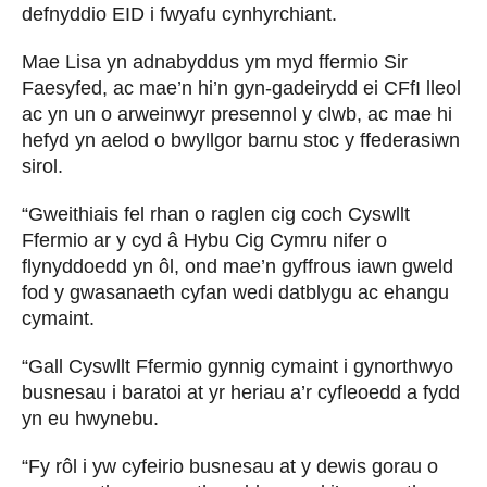
defnyddio EID i fwyafu cynhyrchiant.
Mae Lisa yn adnabyddus ym myd ffermio Sir
Faesyfed, ac mae’n hi’n gyn-gadeirydd ei CFfI lleol
ac yn un o arweinwyr presennol y clwb, ac mae hi
hefyd yn aelod o bwyllgor barnu stoc y ffederasiwn
sirol.
“Gweithiais fel rhan o raglen cig coch Cyswllt
Ffermio ar y cyd â Hybu Cig Cymru nifer o
flynyddoedd yn ôl, ond mae’n gyffrous iawn gweld
fod y gwasanaeth cyfan wedi datblygu ac ehangu
cymaint.
“Gall Cyswllt Ffermio gynnig cymaint i gynorthwyo
busnesau i baratoi at yr heriau a’r cyfleoedd a fydd
yn eu hwynebu.
“Fy rôl i yw cyfeirio busnesau at y dewis gorau o