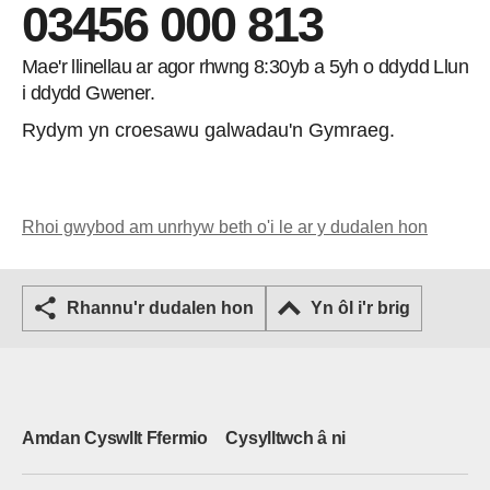
03456 000 813
Mae'r llinellau ar agor rhwng 8:30yb a 5yh o ddydd Llun
i ddydd Gwener.
Rydym yn croesawu galwadau'n Gymraeg.
Rhoi gwybod am unrhyw beth o'i le ar y dudalen hon
Rhannu'r dudalen hon
Yn ôl i'r brig
Amdan Cyswllt Ffermio
Cysylltwch â ni