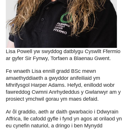
Lisa Powell yw swyddog datblygu Cyswllt Ffermio
ar gyfer Sir Fynwy, Torfaen a Blaenau Gwent.
Fe wnaeth Lisa ennill gradd BSc mewn
amaethyddiaeth a gwyddor anifeiliaid ym
Mhrifysgol Harper Adams. Hefyd, enillodd wobr
fawreddog Cwmni Anrhydeddus y Gwlanwyr am y
prosiect ymchwil gorau ym maes defaid.
Ar ôl graddio, aeth ar daith gwarbacio i Ddwyrain
Affrica, lle cafodd gyfle i fynd yn agos at orilaod yn
eu cynefin naturiol, a dringo i ben Mynydd