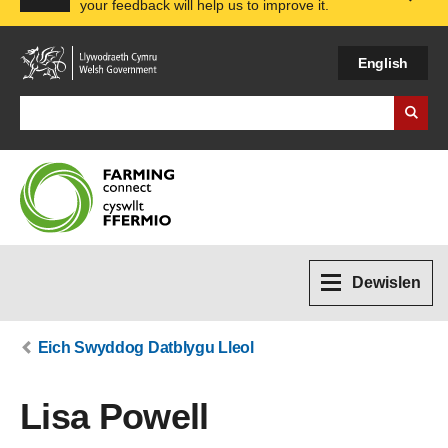
your feedback will help us to improve it.
Expa
English
Search Business Wales
Dewislen
Eich Swyddog Datblygu Lleol
Lisa Powell