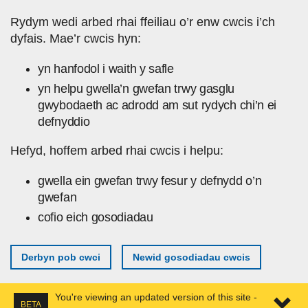
Skip to main content
Rydym wedi arbed rhai ffeiliau o’r enw cwcis i’ch
dyfais. Mae’r cwcis hyn:
yn hanfodol i waith y safle
yn helpu gwella’n gwefan trwy gasglu
gwybodaeth ac adrodd am sut rydych chi’n ei
defnyddio
Hefyd, hoffem arbed rhai cwcis i helpu:
gwella ein gwefan trwy fesur y defnydd o’n
gwefan
cofio eich gosodiadau
Derbyn pob cwci
Newid gosodiadau cwcis
You're viewing an updated version of this site -
BETA