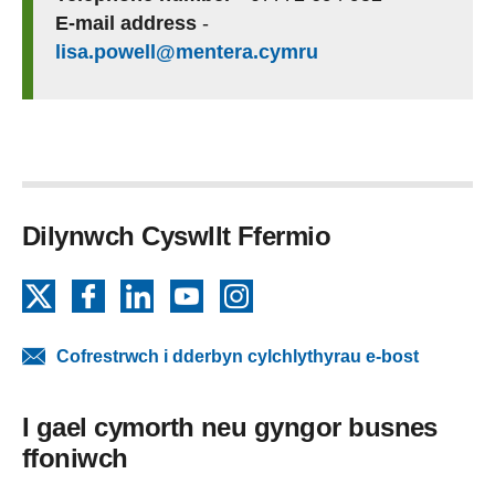
E-mail address
-
lisa.powell@mentera.cymru
Dilynwch Cyswllt Ffermio
X
Facebook
LinkedIn
YouTube
Instagram
Cofrestrwch i dderbyn cylchlythyrau e-bost
I gael cymorth neu gyngor busnes
ffoniwch